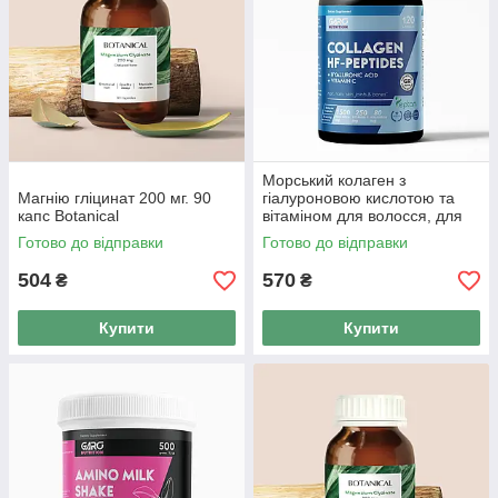
Морський колаген з
Магнію гліцинат 200 мг. 90
гіалуроновою кислотою та
капс Botanical
вітаміном для волосся, для
суглобів З 99% засвоєння
Готово до відправки
Готово до відправки
Французький
504
570
₴
₴
Купити
Купити