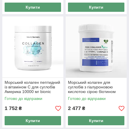
Купити
Купити
Морський колаген пептидний
Морський колаген для
із вітаміном С для суглобів
суглобів з гіалуроновою
Америка 10000 мг bionic
кислотою сірою біотином
formula
FISH COLLAGEN COMPLEX 5
Готово до відправки
Готово до відправки
1 752
2 477
₴
₴
Купити
Купити