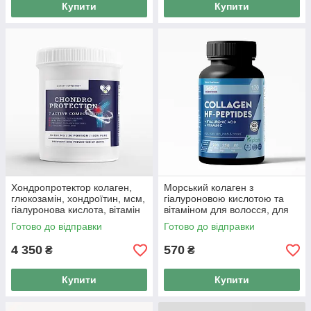
Купити
Купити
Хондропротектор колаген,
Морський колаген з
глюкозамін, хондроїтин, мсм,
гіалуроновою кислотою та
гіалуронова кислота, вітамін
вітаміном для волосся, для
С для суглобів
суглобів З 99% засвоєння
Готово до відправки
Готово до відправки
Французький
4 350
570
₴
₴
Купити
Купити