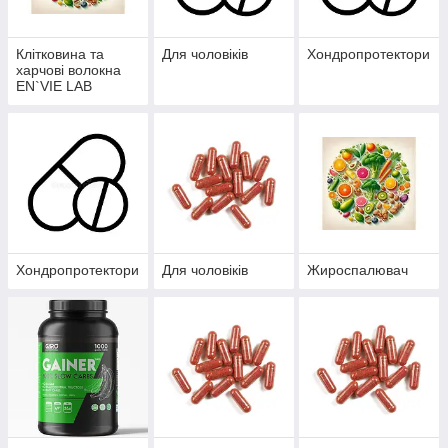
Клітковина та
Для чоловіків
Хондропротектори
харчові волокна
EN`VIE LAB
Хондропротектори
Для чоловіків
Жироспалювач