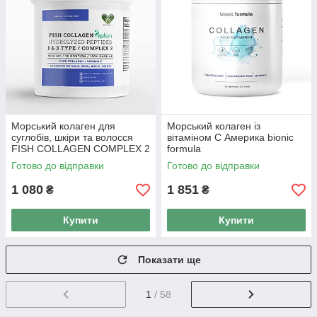
Морський колаген для
Морський колаген із
суглобів, шкіри та волосся
вітаміном С Америка bionic
FISH COLLAGEN COMPLEX 2
formula
Готово до відправки
Готово до відправки
1 080
1 851
₴
₴
Купити
Купити
Показати ще
1
/ 58