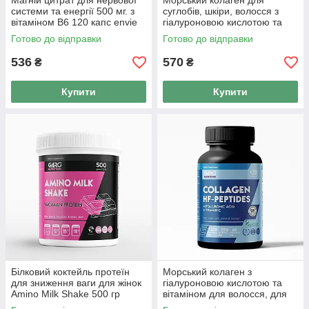
Магній цитрат для нервової
Морський колаген для
системи та енергії 500 мг. з
суглобів, шкіри, волосся з
вітаміном В6 120 капс envie
гіалуроновою кислотою та
lab
вітаміном С Garo Nutrition
Готово до відправки
Готово до відправки
536
570
₴
₴
Купити
Купити
Білковий коктейль протеїн
Морський колаген з
для зниження ваги для жінок
гіалуроновою кислотою та
Amino Milk Shake 500 гр
вітаміном для волосся, для
шоколад
суглобів З 99% засвоєння