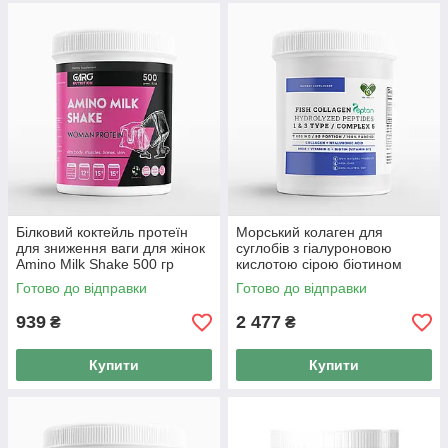
Білковий коктейль протеїн
Морський колаген для
для зниження ваги для жінок
суглобів з гіалуроновою
Amino Milk Shake 500 гр
кислотою сірою біотином
карамель
FISH COLLAGEN COMPLEX 5
Готово до відправки
Готово до відправки
939
2 477
₴
₴
Купити
Купити