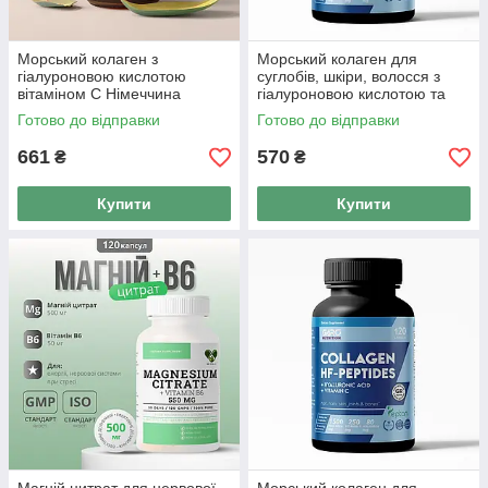
Морський колаген з
Морський колаген для
гіалуроновою кислотою
суглобів, шкіри, волосся з
вітаміном С Німеччина
гіалуроновою кислотою та
Botanical
вітаміном С Garo Nutrition
Готово до відправки
Готово до відправки
661
570
₴
₴
Купити
Купити