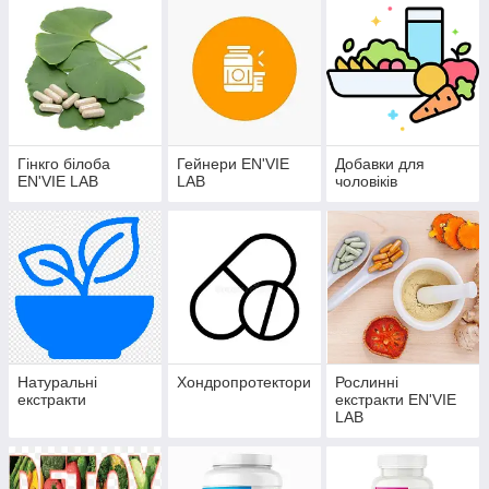
Гінкго білоба
Гейнери EN'VIE
Добавки для
EN'VIE LAB
LAB
чоловіків
Натуральні
Хондропротектори
Рослинні
екстракти
екстракти EN'VIE
LAB