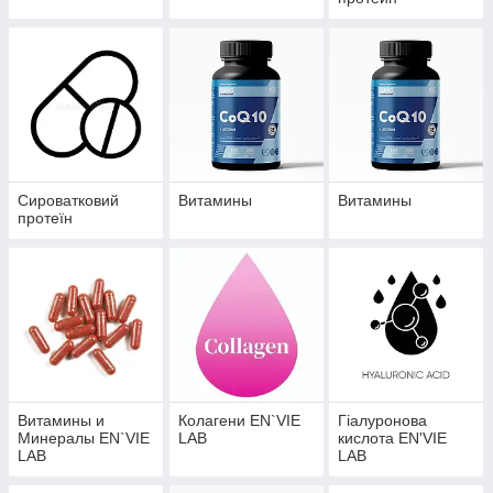
Сироватковий
Витамины
Витамины
протеїн
Витамины и
Колагени EN`VIE
Гіалуронова
Минералы EN`VIE
LAB
кислота EN'VIE
LAB
LAB