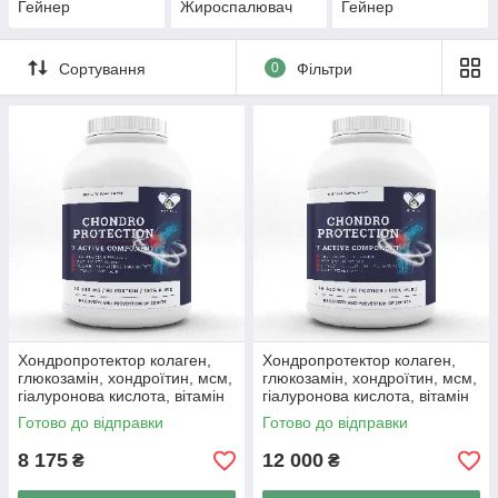
Гейнер
Жироспалювач
Гейнер
Сортування
0
Фільтри
Хондропротектор колаген,
Хондропротектор колаген,
глюкозамін, хондроїтин, мсм,
глюкозамін, хондроїтин, мсм,
гіалуронова кислота, вітамін
гіалуронова кислота, вітамін
С для суглобів
С для суглобів
Готово до відправки
Готово до відправки
8 175
12 000
₴
₴