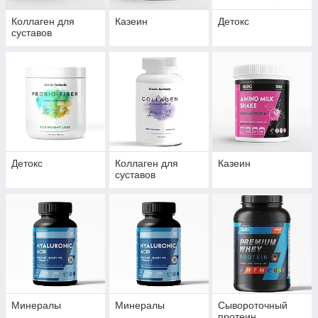
Коллаген для
Казеин
Детокс
суставов
Детокс
Коллаген для
Казеин
суставов
Минералы
Минералы
Сывороточный
протеин