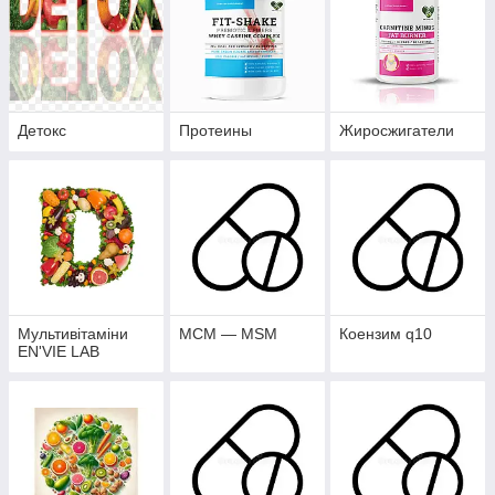
Детокс
Протеины
Жиросжигатели
Мультивітаміни
МСМ — MSM
Коензим q10
EN'VIE LAB