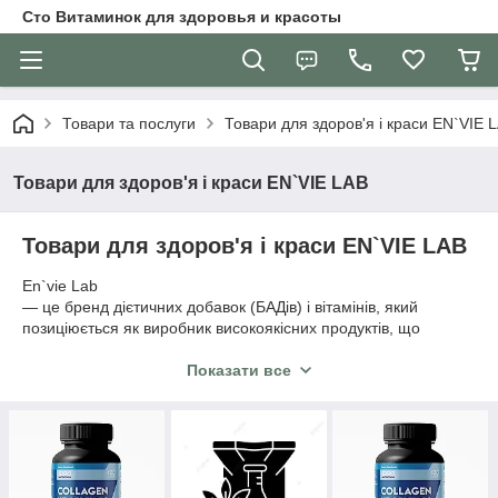
Сто Витаминок для здоровья и красоты
Товари та послуги
Товари для здоров'я і краси EN`VIE 
Товари для здоров'я і краси EN`VIE LAB
Товари для здоров'я і краси EN`VIE LAB
En`vie Lab
— це бренд дієтичних добавок (БАДів) і вітамінів, який
позиціюється як виробник високоякісних продуктів, що
використовують сировину від провідних світових концернів,
як-от Peptan (Франція), DSM (Швейцарія) і BASF (Німеччина)
Показати все
для колагену, вітамінів і амінокислот. Продукція містить
колагенові комплекси, жироспалювачі (L-карнітин) та інші
домішки, спрямовані на поліпшення здоров'я та спортивних
показників