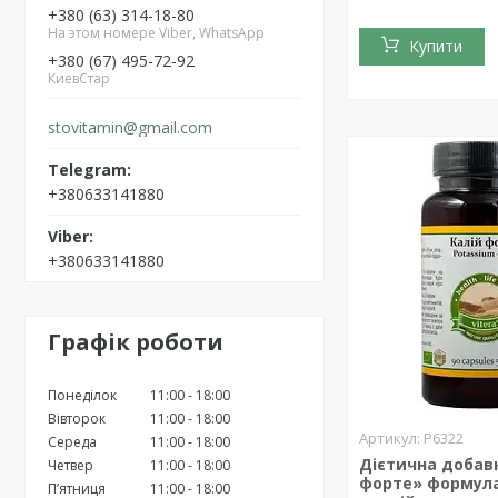
+380 (63) 314-18-80
На этом номере Viber, WhatsApp
Купити
+380 (67) 495-72-92
КиевСтар
stovitamin@gmail.com
+380633141880
+380633141880
Графік роботи
Понеділок
11:00
18:00
Вівторок
11:00
18:00
Р6322
Середа
11:00
18:00
Дієтична добав
Четвер
11:00
18:00
форте» формула 
Пʼятниця
11:00
18:00