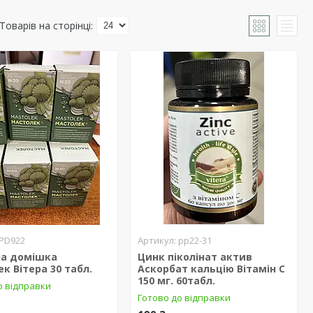
PD922
рр22-31
на домішка
Цинк піколінат актив
к Вітера 30 табл.
Аскорбат кальцію Вітамін C
150 мг. 60табл.
о відправки
Готово до відправки