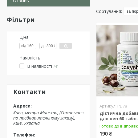
Отзывы
Фільтри
Ціна
Наявність
В наявності
41
Контакти
PD78
Киев, метро Минская, (Самовывоз
Дієтична добавк
по предварительному заказу),
для вен 60 табл.
Київ, Україна
Готово до відправ
190 ₴