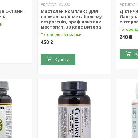
м5000
а L-Лізин
Мастолек комплекс для
Дієтич
ера
нормалізації метаболізму
Лактуза
естрогенів, профілактики
ентерос
ки
мастопаті 30 капс Витера
Готово д
Готово до відправки
240 ₴
450 ₴
К
Купити