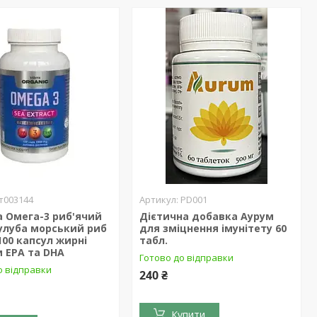
т003144
PD001
 Омега-3 риб'ячий
Дієтична добавка Аурум
улуба морський риб
для зміцнення імунітету 60
100 капсул жирні
табл.
 EPA та DHA
Готово до відправки
о відправки
240 ₴
Купити