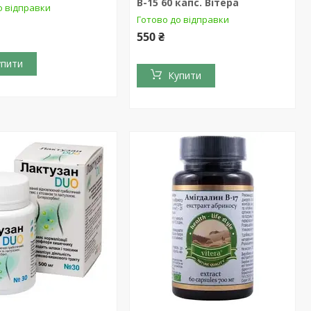
В-15 60 капс. Вітера
о відправки
Готово до відправки
550 ₴
упити
Купити