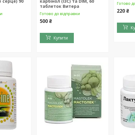
е серце) 90
карбінол (I3C) та DIM, 60
Готово д
таблеток Витера
220 ₴
ки
Готово до відправки
500 ₴
К
Купити