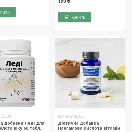
190 ₴
упити
Купити
PD500
Б032
а добавка Леді для
Дієтична добавка
ілого віку 60 табл.
Пангамова кислота вітамін