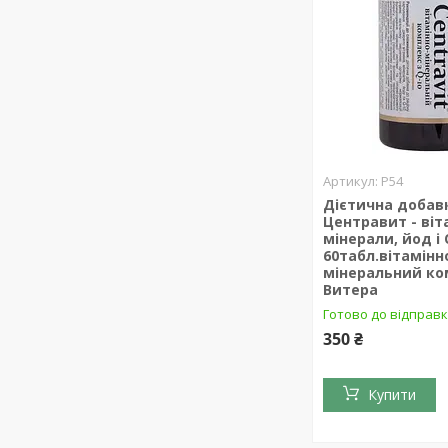
Р54
Дієтична добав
Центравит - віт
мінерали, йод і 
60табл.вітамінн
мінеральний ко
Витера
Готово до відправ
350 ₴
Купити