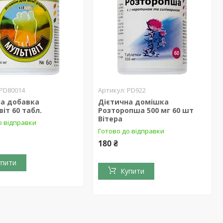
PD80014
PD922
на добавка
Дієтична домішка
іт 60 табл.
Розторопша 500 мг 60 шт
Вітера
о відправки
Готово до відправки
180 ₴
упити
Купити