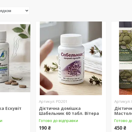
PD201
а Ескувіт
Дієтична домішка
Дієтич
Шабельник 60 табл. Вітера
Мастоле
ки
Готово до відправки
Готово д
190 ₴
450 ₴