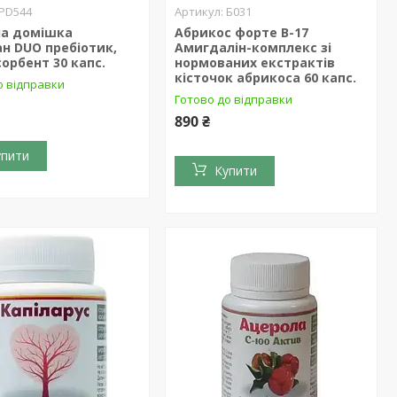
PD544
Б031
на домішка
Абрикос форте В-17
н DUO пребіотик,
Амигдалін-комплекс зі
орбент 30 капс.
нормованих екстрактів
кісточок абрикоса 60 капс.
о відправки
Готово до відправки
890 ₴
упити
Купити