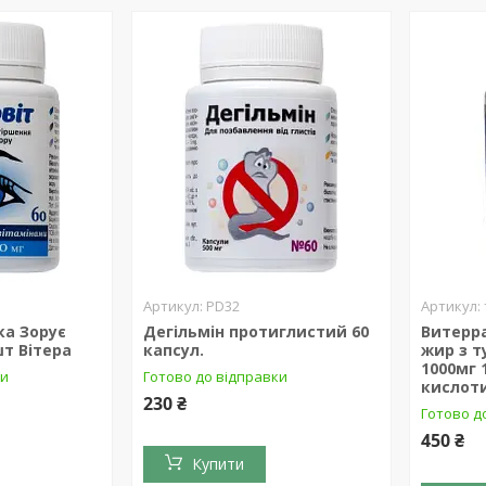
PD32
ка Зорує
Дегільмін протиглистий 60
Витерра
шт Вітера
капсул.
жир з т
1000мг 
ки
Готово до відправки
кислоти
230 ₴
Готово д
450 ₴
Купити