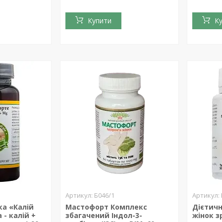
Купити
К
Б046/1
ка «Калій
Мастофорт Комплекс
Дієтичн
- калій +
збагачений Індол-3-
жінок зр