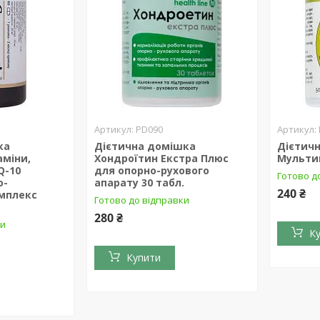
PD090
ка
Дієтична домішка
Дієтич
аміни,
Хондроїтин Екстра Плюс
Мультив
Q-10
для опорно-рухового
Готово д
о-
апарату 30 табл.
240 ₴
мплекс
Готово до відправки
280 ₴
ки
К
Купити