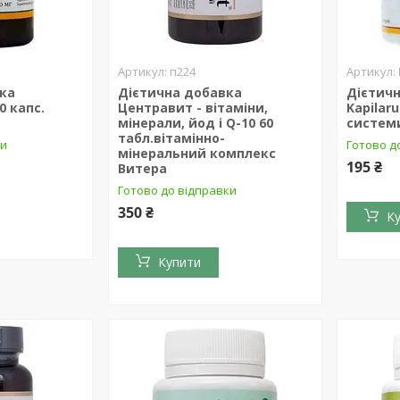
п224
ка
Дієтична добавка
Дієтич
0 капс.
Центравит - вітаміни,
Kapilar
мінерали, йод і Q-10 60
системи
табл.вітамінно-
ки
Готово д
мінеральний комплекс
195 ₴
Витера
Готово до відправки
350 ₴
К
Купити