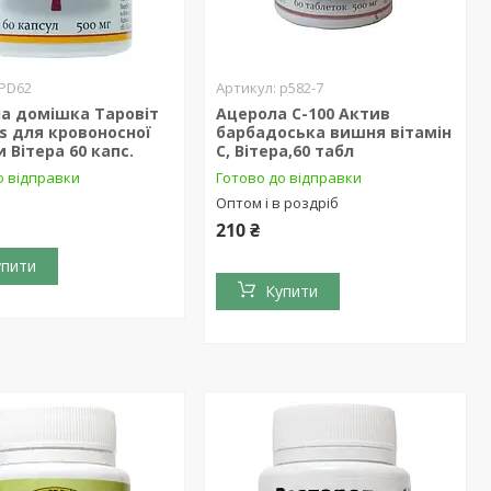
PD62
р582-7
на домішка Таровіт
Ацерола С-100 Актив
us для кровоносної
барбадоська вишня вітамін
 Вітера 60 капс.
С, Вітера,60 табл
о відправки
Готово до відправки
Оптом і в роздріб
210 ₴
упити
Купити