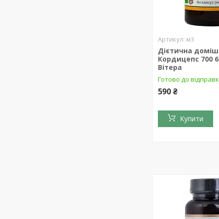
м3
Дієтична доміш
Кордицепс 700 6
Вітера
Готово до відправ
590 ₴
Купити