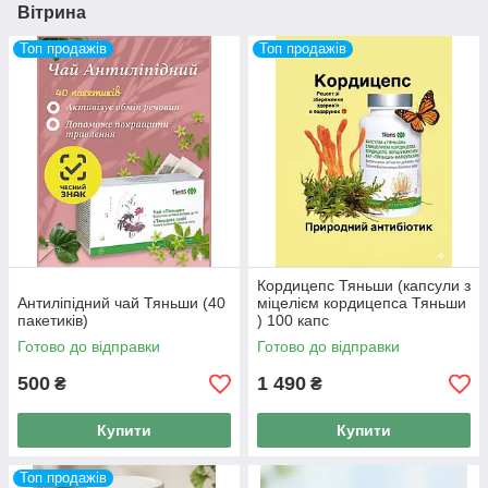
Вітрина
Топ продажів
Топ продажів
Кордицепс Тяньши (капсули з
Антиліпідний чай Тяньши (40
міцелієм кордицепса Тяньши
пакетиків)
) 100 капс
Готово до відправки
Готово до відправки
500
1 490
₴
₴
Купити
Купити
Топ продажів