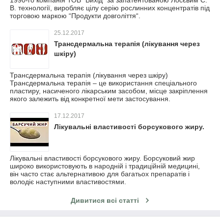
1990-го компанія ТОВ “Вихід“ за запатентованою Лосєвим С.
В. технології, виробляє цілу серію рослинних концентратів під
торговою маркою “Продукти довголіття“.
25.12.2017
Трансдермальна терапія (лікування через
шкіру)
Трансдермальна терапія (лікування через шкіру)
Трансдермальна терапія – це використання спеціального
пластиру, насиченого лікарським засобом, місце закріплення
якого залежить від конкретної мети застосування.
17.12.2017
Лікувальні властивості борсукового жиру.
Лікувальні властивості борсукового жиру. Борсуковий жир
широко використовують в народній і традиційній медицині,
він часто стає альтернативою для багатьох препаратів і
володіє наступними властивостями.
Дивитися всі статті