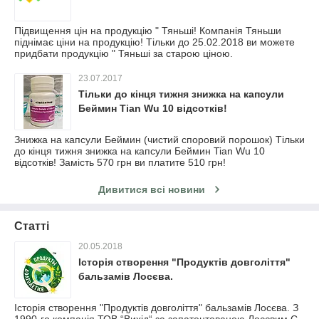
Підвищення цін на продукцію " Тяньші! Компанія Тяньши
піднімає ціни на продукцію! Тільки до 25.02.2018 ви можете
придбати продукцію " Тяньші за старою ціною.
23.07.2017
Тільки до кінця тижня знижка на капсули
Беймин Tian Wu 10 відсотків!
Знижка на капсули Беймин (чистий споровий порошок) Тільки
до кінця тижня знижка на капсули Беймин Tian Wu 10
відсотків! Замість 570 грн ви платите 510 грн!
Дивитися всі новини
Статті
20.05.2018
Історія створення "Продуктів довголіття"
бальзамів Лосєва.
Історія створення "Продуктів довголіття" бальзамів Лосєва. З