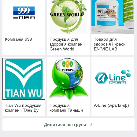
Компанія 999
Продукція для
Товари для
здоров'я компанії
здоров'я і краси
Green World
EN`VIE LAB
Tian Wu продукція
Продукція
A-Line (АртЛайф)
компанії Тянь Ву
компанії Тяньши
Дивитися всі групи