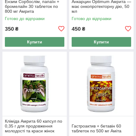
Ензим Сорбослім, папаїн +
Анкарцин Optimum Амрита —
бромелайн 30 таблеток по
має онкопротекторну дію, 50
800 мг Амрита
мл
Готово до відправки
Готово до відправки
350
450
₴
₴
Купити
Купити
Кліміда Амрита 60 капсул по
0,35 г для продовження
Гастроактив + бетавін 60
молодості та краси жінок
таблеток по 500 мг Аміта