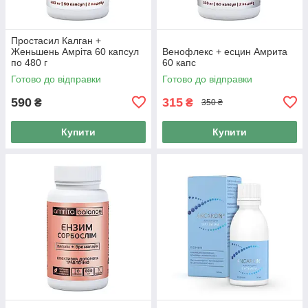
Простасил Калган +
Женьшень Амріта 60 капсул
Венофлекс + есцин Амрита
по 480 г
60 капс
Готово до відправки
Готово до відправки
590
315
₴
₴
350 ₴
Купити
Купити