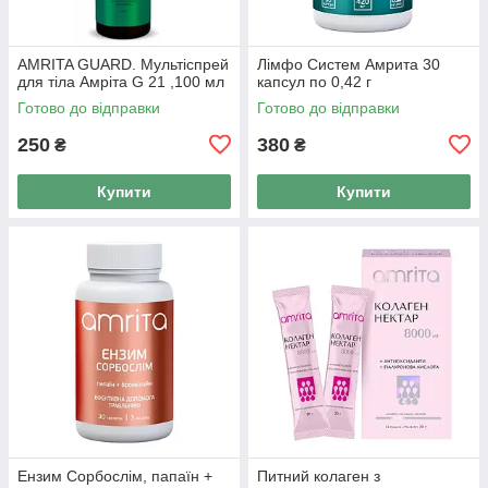
AMRITA GUARD. Мультіспрей
Лімфо Систем Амрита 30
для тіла Амріта G 21 ,100 мл
капсул по 0,42 г
Готово до відправки
Готово до відправки
250
380
₴
₴
Купити
Купити
Ензим Сорбослім, папаїн +
Питний колаген з