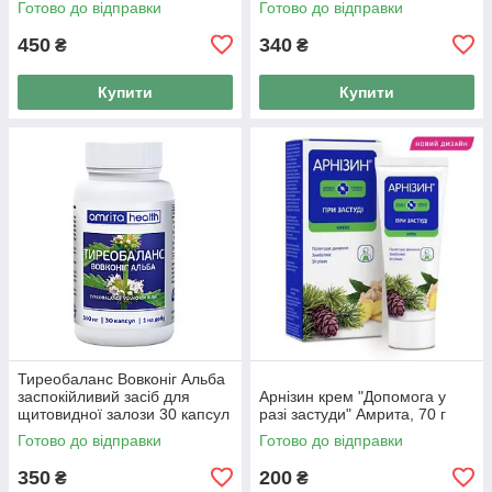
Готово до відправки
Готово до відправки
450
340
₴
₴
Купити
Купити
Тиреобаланс Вовконіг Альба
заспокійливий засіб для
Арнізин крем "Допомога у
щитовидної залози 30 капсул
разі застуди" Амрита, 70 г
340 мг Амрита
Готово до відправки
Готово до відправки
350
200
₴
₴