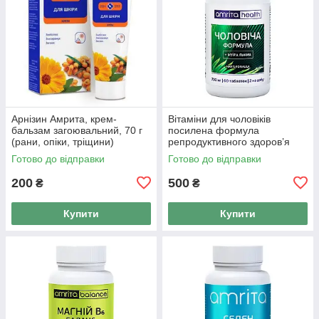
Арнізин Амрита, крем-
Вітаміни для чоловіків
бальзам загоювальний, 70 г
посилена формула
(рани, опіки, тріщини)
репродуктивного здоров’я
(Чоловіча формула) Амрита
Готово до відправки
Готово до відправки
60 таб
200
500
₴
₴
Купити
Купити