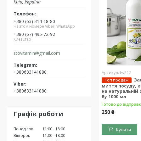
Київ, Україна
+380 (63) 314-18-80
На этом номере Viber, WhatsApp
+380 (67) 495-72-92
КиевСтар
stovitamin@gmail.com
+380633141880
tw212
За
Топ продаж
миття посуду, 
+380633141880
на натуральній 
Ву 1000 мл
Готово до відправ
250 ₴
Графік роботи
Понеділок
11:00
18:00
Купити
Вівторок
11:00
18:00