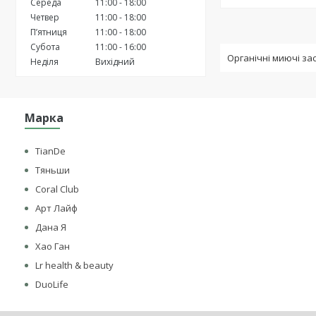
Середа
11:00
18:00
Четвер
11:00
18:00
Пʼятниця
11:00
18:00
Субота
11:00
16:00
Органічні миючі зас
Неділя
Вихідний
Марка
TianDe
Тяньши
Coral Club
Арт Лайф
Дана Я
Хао Ган
Lr health & beauty
DuoLife