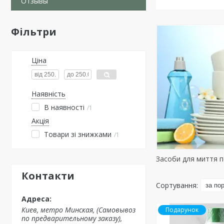
Отзывы
Фільтри
Ціна
Наявність
В наявності
1
Акція
Товари зі знижками
1
Засоби для миття п
Контакти
Киев, метро Минская, (Самовывоз
Подарунок
по предварительному заказу),