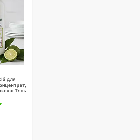
сіб для
концентрат,
основі Тянь
ки