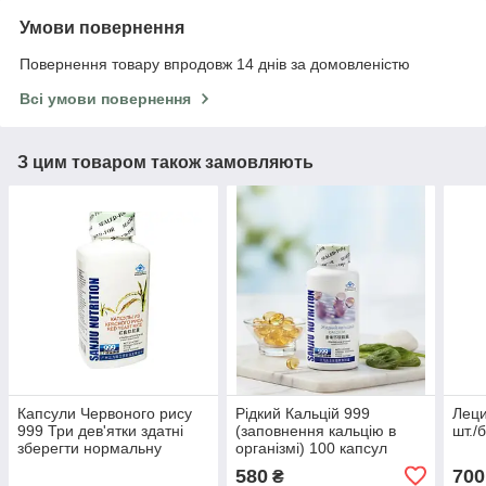
Умови повернення
Повернення товару впродовж 14 днів за домовленістю
Всі умови повернення
З цим товаром також замовляють
Капсули Червоного рису
Рідкий Кальцій 999
Леци
999 Три дев'ятки здатні
(заповнення кальцію в
шт./б
зберегти нормальну
організмі) 100 капсул
працездатність печінки та
580
700
₴
нирок 100 кап.