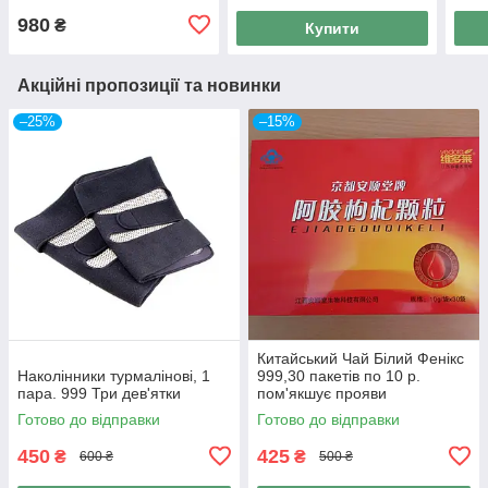
980
₴
Купити
Акційні пропозиції та новинки
–25%
–15%
Китайський Чай Білий Фенікс
Наколінники турмалінові, 1
999,30 пакетів по 10 р.
пара. 999 Три дев'ятки
пом'якшує прояви
клімактеричного синдрому.
Готово до відправки
Готово до відправки
450
425
₴
₴
600 ₴
500 ₴