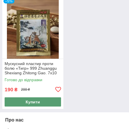
–5%
Мускусний пластир проти
болю «Тигр» 999 Zhuanggu
Shexiang Zhitong Gao. 7х10
см/10 шт. в упаковці
Готово до відправки
190
₴
200 ₴
Купити
Про нас