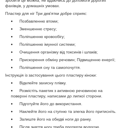
зробити це можна, не вдаючись до допомоги дорогих
фахівців, у домашніх умовах.
Пластир для ніг Три дев'ятки добре сприяє:
Позбавленню втоми;
Зменшенню стресу;
Поліпшенню кровообігу;
Поліпшенню імунної системи;
Очищення організму від токсинів і шлаків;
Прискорення обміну речовин; Підвищенню енергії;
Поліпшення сну та самопочуття.
Інструкція із застосування цього пластиру кіноки:
Відклейте захисну плівку.
Розмістіть пакетик з активною речовиною на
поверхні пластиру, написами до липкої сторони.
Підготуйте його до використання.
Наклейте його на ступню та злегка його притисніть.
Залиште його на обидві ноги до ранку.
Після зняття ногу треба протерти вологою