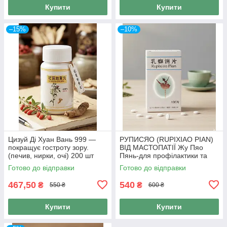
Купити
Купити
–15%
–10%
Цизуй Ді Хуан Вань 999 —
РУПИСЯО (RUPIXIAO PIAN)
покращує гостроту зору.
ВІД МАСТОПАТІЇ Жу Пяо
(печив, нирки, очі) 200 шт
Пянь-для профілактики та
лікування молочної залози
Готово до відправки
Готово до відправки
100 таб., 999
467,50
540
₴
₴
550 ₴
600 ₴
Купити
Купити