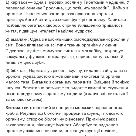
1) харітаки — одна з чудових рослин у Тибетській медицині. У
перекладі означає " рослина, що потішить хвороби". Щойно в
організмі з'являється вогнище захворювання харітаки
пригнічує його й активує захисні функції організму. Харитаки
позбавляє багатьох хвороб, сприяє збільшенню тривалості
життя, підвищує інтелект і наділяє мудрістю.
2) амалаки. Одна з найсильніших омолоджувальних рослин у
світі. Воно впливає на всі типи тканин організму людини.
Підсилює
імунітет
, стимулює синтез гемоглобіну, покращує
сексуальну функцію, покращує зір, сприяє росту волосся й
нігтів, зміцнює зуби.
3) бібхітакі. Нормалізує рівень інсуліну, видаляє зайву слиз із
бронхів, усуває застою в жовчовивідній системі та органів
малого таза. Виганяє з організму паразитів. Зміцнює й тонізує
шлунок. Ефективно розчиняє та видаляє камені та скупчення
різного роду слизу з організму людини (з харчової, дихальної
та сечової систем).
Хитозан
виготовлений із панцирів морських червононогих
крабів. Регулює всі біологічні процеси та функції людського
організму, створює біологічну рівновагу. Пригнічує ракові
захворювання, підвищує імунітет. Абсорбує та видаляє з
організму шкідливі речовини, покращує функції печінки,