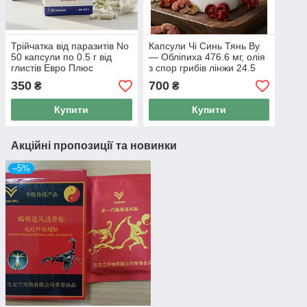
Трійчатка від паразитів No
Капсули Чі Синь Тянь Ву
50 капсули по 0.5 г від
— Обліпиха 476.6 мг, олія
глистів Евро Плюс
з спор грибів лінжи 24.5
мг. 0.5г Х 60 капсул
350
700
₴
₴
Купити
Купити
Акційні пропозиції та новинки
–5%