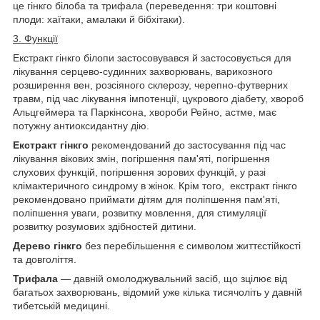
це гінкго білоба та трифала (переведення: три коштовні
плоди: хаїтаки, амалаки й бібхітаки).
3. Функції
Екстракт гінкго білопи застосовувався й застосовується для
лікування серцево-судинних захворювань, варикозного
розширення вен, розсіяного склерозу, черепно-футверних
травм, під час лікування імпотенції, цукрового діабету, хвороб
Альцгеймера та Паркінсона, хвороби Рейно, астме, має
потужну антиоксидантну дію.
Екстракт гінкго
рекомендований до застосування під час
лікування вікових змін, погіршення пам'яті, погіршення
слухових функцій, погіршення зорових функцій, у разі
клімактеричного синдрому в жінок. Крім того, екстракт гінкго
рекомендовано приймати дітям для поліпшення пам'яті,
поліпшення уваги, розвитку мовлення, для стимуляції
розвитку розумових здібностей дитини.
Дерево гінкго
без перебільшення є символом життєстійкості
та довголіття.
Трифала
— давній омолоджувальний засіб, що зцілює від
багатьох захворювань, відомий уже кілька тисячоліть у давній
тибетській медицині.