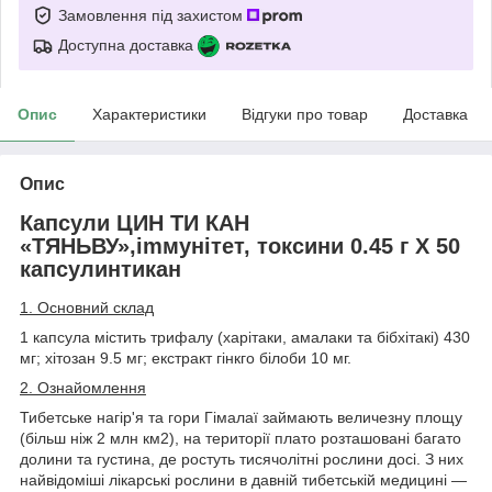
Замовлення під захистом
Доступна доставка
Опис
Характеристики
Відгуки про товар
Доставка
Опис
Капсули ЦИН ТИ КАН
«ТЯНЬВУ»,imмунітет, токсини 0.45 г Х 50
капсулинтикан
1. Основний склад
1 капсула містить трифалу (харітаки, амалаки та бібхітакі) 430
мг; хітозан 9.5 мг; екстракт гінкго білоби 10 мг.
2. Ознайомлення
Тибетське нагір'я та гори Гімалаї займають величезну площу
(більш ніж 2 млн км2), на території плато розташовані багато
долини та густина, де ростуть тисячолітні рослини досі. З них
найвідоміші лікарські рослини в давній тибетській медицині —