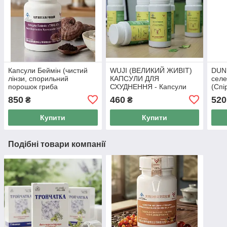
Капсули Беймін (чистий
WUJI (ВЕЛИКИЙ ЖИВІТ)
DUND
лінзи, спорильний
КАПСУЛИ ДЛЯ
сел
порошок гриба
СХУДНЕННЯ - Капсули
(Спі
ганодерму) Тянь Ву, 50
для схуднення Тянь Ву, 50
Тянь
850
460
520
₴
₴
капс по 0,5
капс
Купити
Купити
Подібні товари компанії