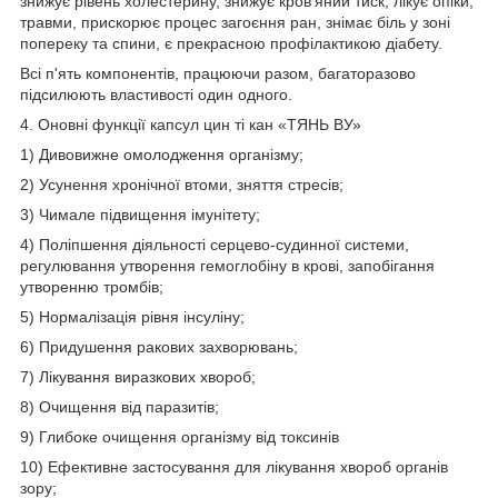
знижує рівень холестерину, знижує кров'яний тиск, лікує опіки,
травми, прискорює процес загоєння ран, знімає біль у зоні
попереку та спини, є прекрасною профілактикою діабету.
Всі п'ять компонентів, працюючи разом, багаторазово
підсилюють властивості один одного.
4. Оновні функції капсул цин ті кан «ТЯНЬ ВУ»
1) Дивовижне омолодження організму;
2) Усунення хронічної втоми, зняття стресів;
3) Чимале підвищення імунітету;
4) Поліпшення діяльності серцево-судинної системи,
регулювання утворення гемоглобіну в крові, запобігання
утворенню тромбів;
5) Нормалізація рівня інсуліну;
6) Придушення ракових захворювань;
7) Лікування виразкових хвороб;
8) Очищення від паразитів;
9) Глибоке очищення організму від токсинів
10) Ефективне застосування для лікування хвороб органів
зору;