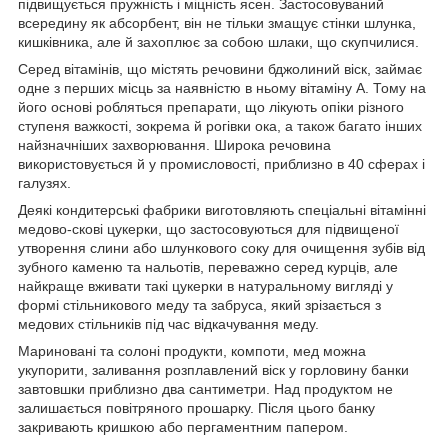
підвищується пружність і міцність ясен. Застосовуваний
всередину як абсорбент, він не тільки змащує стінки шлунка,
кишківника, але й захоплює за собою шлаки, що скупчилися.
Серед вітамінів, що містять речовини бджолиний віск, займає
одне з перших місць за наявністю в ньому вітаміну A. Тому на
його основі робляться препарати, що лікують опіки різного
ступеня важкості, зокрема й рогівки ока, а також багато інших
найзначніших захворювання. Широка речовина
використовується й у промисловості, приблизно в 40 сферах і
галузях.
Деякі кондитерські фабрики виготовляють спеціальні вітамінні
медово-скові цукерки, що застосовуються для підвищеної
утворення слини або шлункового соку для очищення зубів від
зубного каменю та нальотів, переважно серед курців, але
найкраще вживати такі цукерки в натуральному вигляді у
формі стільникового меду та забруса, який зрізається з
медових стільників під час відкачування меду.
Мариновані та солоні продукти, компоти, мед можна
укупорити, заливання розплавлений віск у горловину банки
завтовшки приблизно два сантиметри. Над продуктом не
залишається повітряного прошарку. Після цього банку
закривають кришкою або пергаментним папером.