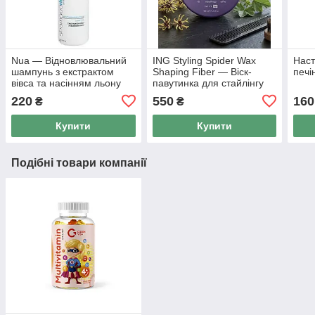
Nua — Відновлювальний
ING Styling Spider Wax
Наст
шампунь з екстрактом
Shaping Fiber — Віск-
печі
вівса та насінням льону
павутинка для стайлінгу
250 мл
середньої фіксації 2*100
220
550
160
₴
₴
мл
Купити
Купити
Подібні товари компанії