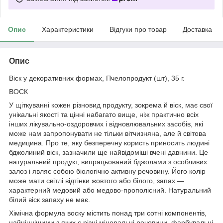
Опис
Характеристики
Відгуки про товар
Доставка
Опис
Віск у декоративних формах, Пчелопродукт (шт), 35 г.
ВОСК
У щіткуванні кожен різновид продукту, зокрема й віск, має свої
унікальні якості та цінні набагато вище, ніж практично всіх
інших лікувально-оздоровчих і відновлювальних засобів, які
може нам запропонувати не тільки вітчизняна, але й світова
медицина. Про те, яку безперечну користь приносить людині
бджолиний віск, зазначили ще найвідоміші вчені давнини. Це
натуральний продукт, випрацьований бджолами з особливих
залоз і являє собою біологічно активну речовину. Його колір
може мати світлі відтінки жовтого або білого, запах —
характерний медовий або медово-прополісний. Натуральний
білий віск запаху не має.
Хімічна формула воску містить понад три сотні компонентів,
найціннішими з яких є різні мінеральні речовини, фарбувальні