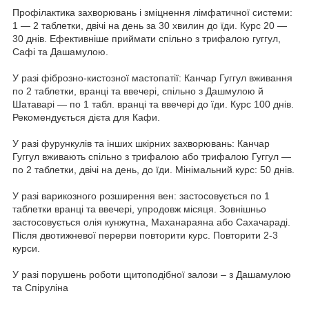
Профілактика захворювань і зміцнення лімфатичної системи:
1 — 2 таблетки, двічі на день за 30 хвилин до їди. Курс 20 —
30 днів. Ефективніше приймати спільно з трифалою гуггул,
Сафі та Дашамулою.
У разі фіброзно-кистозної мастопатії: Канчар Гуггул вживання
по 2 таблетки, вранці та ввечері, спільно з Дашмулою й
Шатаварі — по 1 табл. вранці та ввечері до їди. Курс 100 днів.
Рекомендується дієта для Кафи.
У разі фурункулів та інших шкірних захворювань: Канчар
Гуггул вживають спільно з трифалою або трифалою Гуггул —
по 2 таблетки, двічі на день, до їди. Мінімальний курс: 50 днів.
У разі варикозного розширення вен: застосовується по 1
таблетки вранці та ввечері, упродовж місяця. Зовнішньо
застосовується олія кунжутна, Маханараяна або Сахачараді.
Після двотижневої перерви повторити курс. Повторити 2-3
курси.
У разі порушень роботи щитоподібної залози – з Дашамулою
та Спіруліна