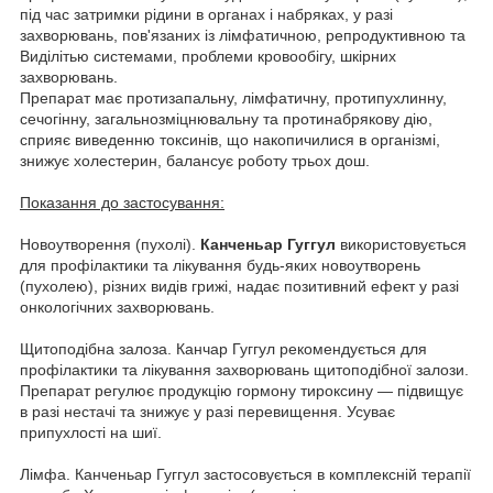
під час затримки рідини в органах і набряках, у разі
захворювань, пов'язаних із лімфатичною, репродуктивною та
Виділітью системами, проблеми кровообігу, шкірних
захворювань.
Препарат має протизапальну, лімфатичну, протипухлинну,
сечогінну, загальнозміцнювальну та протинабрякову дію,
сприяє виведенню токсинів, що накопичилися в організмі,
знижує холестерин, балансує роботу трьох дош.
Показання до застосування:
Новоутворення (пухолі).
Канченьар Гуггул
використовується
для профілактики та лікування будь-яких новоутворень
(пухолею), різних видів грижі, надає позитивний ефект у разі
онкологічних захворювань.
Щитоподібна залоза. Канчар Гуггул рекомендується для
профілактики та лікування захворювань щитоподібної залози.
Препарат регулює продукцію гормону тироксину — підвищує
в разі нестачі та знижує у разі перевищення. Усуває
припухлості на шиї.
Лімфа. Канченьар Гуггул застосовується в комплексній терапії