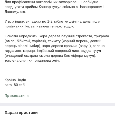
Для профілактики онкологічних захворювань необхідно
поєднувати прийом Канчар гуггул спільно з Чаванпрашем і
Дашамулою.
У всіх інших випадках по 1-2 таблетки двічі на день після
приймання їжі, запиваючи теплою водою.
Основні інгредієнти: кора дерева баухінія строкаста, трифала
(амла, бібхітакі, харітакі), трикату (чорний перець, довгий
перець піпалі, імбир), кора дерева кравича (варун), зелена
кардамон, кориця, індійський лавровий лист, шудха-гугул
(очищений екстракт смоли дерева Комміфора мукул),
топлена олія гхи, рицинова олія.
Країна Індія
вага 80 таб
Приховати
Характеристики