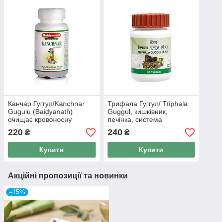
Канчар Гуггул/Kanchnar
Трифала Гуггул/ Triphala
Gugulu (Baidyanath)
Guggul, кишківник,
очищає кровоносну
печінка, система
систему, лімфу,
кровообігу, Patanjali, 80
220
240
₴
₴
нормалізує холестерин 80
таб
т
Купити
Купити
Акційні пропозиції та новинки
–15%