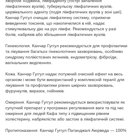
хвороби Ходжина, лімфаденіту (гострі запалення
лімфатичних вузлів), туберкульозу лімфатичних вузлів,
цервікального аденіту (подія лімфатичних вузлів у зоні шиї).
Канчар Гуггул очищає лімфатичну систему, сприяючи
виведенню токсинів, що накопичилися в ній, надає
стимулювальну дію на рух лімфи. Рекомендується у разі
болів, набряків або збільшення лімфатичних вузлів.
Гинекология. Канчар Гуггул рекомендується для профілактики
та лікування багатьох гінекологічних захворювань, особливо
синдрому полікістозних яєчників, ендометріозу, фіброїди,
вагінальних виділеннях.
Кожа. Канчар Гуггул надає потужний очисний ефект на весь
організм і може бути використаний у комплексній терапії для
лікування та профілактики різних шкірних захворювань,
фурункулів, виразок, гнійників.
Ожиріння. Канчар Гуггул рекомендується використовувати як
супутний препарат у програмах регулювання ваги та під час
ожиріння для людей Кафа типу з підвищеним рівнем
холестерину, набряклістю або застою в лімфатичній системі.
Протипоказання: Канчар Гуггул Патанджалі Аюрведа — 100%