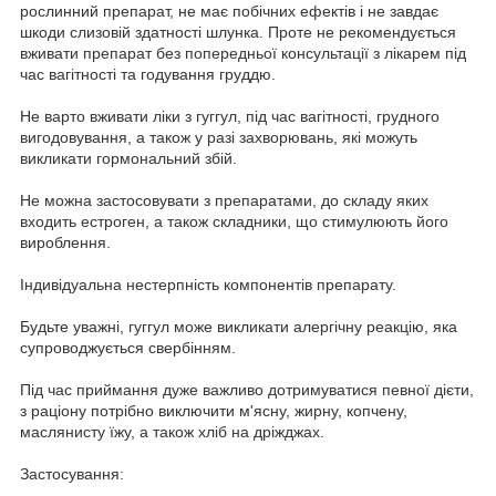
рослинний препарат, не має побічних ефектів і не завдає
шкоди слизовій здатності шлунка. Проте не рекомендується
вживати препарат без попередньої консультації з лікарем під
час вагітності та годування груддю.
Не варто вживати ліки з гуггул, під час вагітності, грудного
вигодовування, а також у разі захворювань, які можуть
викликати гормональний збій.
Не можна застосовувати з препаратами, до складу яких
входить естроген, а також складники, що стимулюють його
вироблення.
Індивідуальна нестерпність компонентів препарату.
Будьте уважні, гуггул може викликати алергічну реакцію, яка
супроводжується свербінням.
Під час приймання дуже важливо дотримуватися певної дієти,
з раціону потрібно виключити м'ясну, жирну, копчену,
маслянисту їжу, а також хліб на дріжджах.
Застосування: