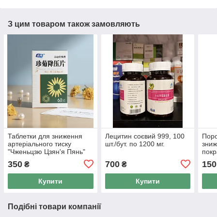
З цим товаром також замовляють
Таблетки для зниження
Лецитин соєвий 999, 100
Поро
артеріального тиску
шт./бут. по 1200 мг.
знижу
"Чженьцзю Цзян'я Пянь"
покр
999 (Zhenju Jiangya Pian)
Три 
350
700
150
₴
₴
60 шт
Купити
Купити
Подібні товари компанії