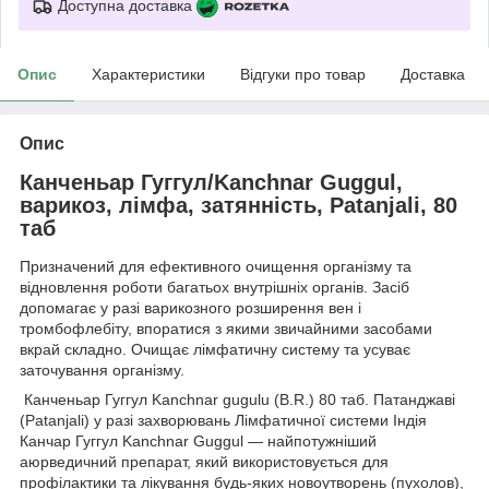
Доступна доставка
Опис
Характеристики
Відгуки про товар
Доставка
Опис
Канченьар Гуггул/Kanchnar Guggul,
варикоз, лімфа, затянність, Patanjali, 80
таб
Призначений для ефективного очищення організму та
відновлення роботи багатьох внутрішніх органів. Засіб
допомагає у разі варикозного розширення вен і
тромбофлебіту, впоратися з якими звичайними засобами
вкрай складно. Очищає лімфатичну систему та усуває
заточування організму.
Канченьар Гуггул Kanchnar gugulu (B.R.) 80 таб. Патанджаві
(Patanjali) у разі захворювань Лімфатичної системи Індія
Канчар Гуггул Kanchnar Guggul — найпотужніший
аюрведичний препарат, який використовується для
профілактики та лікування будь-яких новоутворень (пухолов),