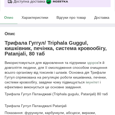
Доступна доставка
Опис
Характеристики
Відгуки про товар
Доставка
Опис
Трифала Гуггул/ Triphala Guggul,
кишківник, печінка, система кровообігу,
Patanjali, 80 таб
Використовується для відновлення та підтримки
здоров
'я й
довголіття людини, для її омолодження способом очищення
всього організму від токсинів і шлаків. Основна дія Трифали
Гуггул спрямована на регуляцію роботи кишківника, печінки,
системи кровообігу, завдяки чому підвищується
імунітет
і
ефективно виконується це основне завдання.
Трифала Гуггул Патанджаві (Triphala gugulu, Patanjali) 80 таб
Трифала Гуггул Патанджалі Patanjali
Показання: фурункули, карбункули, абсцеси, виразки,