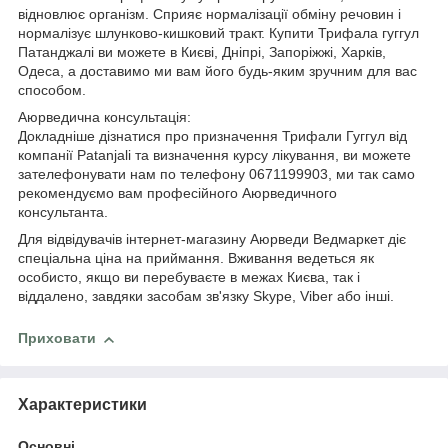
відновлює організм. Сприяє нормалізації обміну речовин і
нормалізує шлунково-кишковий тракт. Купити Трифала гуггул
Патанджалі ви можете в Києві, Дніпрі, Запоріжжі, Харків,
Одеса, а доставимо ми вам його будь-яким зручним для вас
способом.
Аюрведична консультація:
Докладніше дізнатися про призначення Трифали Гуггул від
компанії Patanjali та визначення курсу лікування, ви можете
зателефонувати нам по телефону 0671199903, ми так само
рекомендуємо вам професійного Аюрведичного
консультанта.
Для відвідувачів інтернет-магазину Аюрведи Ведмаркет діє
спеціальна ціна на приймання. Вживання ведеться як
особисто, якщо ви перебуваєте в межах Києва, так і
віддалено, завдяки засобам зв'язку Skype, Viber або інші.
Приховати
Характеристики
Основні