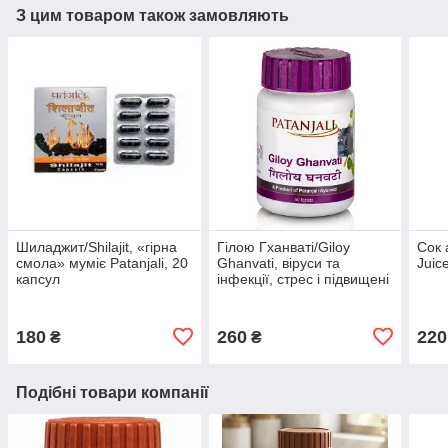
З цим товаром також замовляють
Шиладжит/Shilajit, «гірна
Гілою Гханваті/Giloy
Сок 
смола» муміє Patanjali, 20
Ghanvati, віруси та
Juic
капсул
інфекції, стрес і підвищені
фізичні навантаження,
Patanjali, 60 таб
180
260
220
₴
₴
Подібні товари компанії