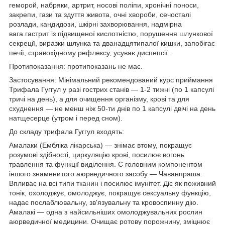
геморой, набряки, артрит, носові поліпи, хронічні поноси,
закрепи, гази та здуття живота, очні хвороби, сечосталі
розлади, кандидози, шкірні захворювання, надмірна
вага.гастрит із підвищеної кислотністю, порушення шлункової
секреції, виразки шлунка та дванадцятипалої кишки, запобігає
печії, стравохідному рефлексу, усуває диспепсії.
Протипоказання: протипоказань не має.
Застосування: Мінімальний рекомендований курс приймання
Трифала Гуггул у разі гострих станів — 1-2 тижні (по 1 капсулі
тричі на день), а для очищення організму, крові та для
схуднення — не менш ніж 50-ти днів по 1 капсулі двічі на день
натщесерце (утром і перед сном).
До складу трифала Гуггул входять:
Амалаки (Ембліка лікарська) — знімає втому, покращує
розумові здібності, циркуляцію крові, посилює вогонь
травлення та функції виділення. Є головним компонентом
іншого знаменитого аюрведичного засобу — Чаванпраша.
Впливає на всі типи тканин і посилює імунітет. Діє як поживний
тонік, охолоджує, омолоджує, покращує сексуальну функцію,
надає послаблювальну, зв'язувальну та кровоспинну дію.
Амалакі — одна з найсильніших омолоджувальних рослин
аюрведичної медицини. Очищає ротову порожнину, зміцнює