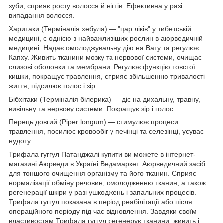
зуби, сприяє росту волосся й нігтів. Ефективна у разі
випадання волосся.
Харитаки (Терміналія хебула) — "цар ліків" у тибетській
медицині, є однією з найважливіших рослин в аюрведичній
медицині. Надає омолоджувальну дію на Вату та регулює
Капху. Живить тканини мозку та нервової системи, очищає
слизові оболонки та мембрани. Регулює функцію товстої
кишки, покращує травлення, сприяє збільшенню тривалості
життя, підсилює голос і зір.
Бібхітаки (Терміналія білерика) — діє на дихальну, травну,
вивільну та нервову системи. Покращує зір і голос.
Перець довгий (Piper longum) — стимулює процеси
травлення, посилює кровообіг у печінці та селезінці, усуває
нудоту.
Трифала гуггул Патанджалі купити ви можете в інтернет-
магазині Аюрведи в Україні Ведамаркет. Аюрведичний засіб
для тоншого очищення організму та його тканин. Сприяє
нормалізації обміну речовин, омолодженню тканин, а також
регенерації шкіри у разі ушкоджень і запальних процесів.
Трифала гуггул показана в період реабілітації або після
операційного періоду під час відновлення. Завдяки своїм
властивостям Трифала гуггул регенерує тканини, живить і