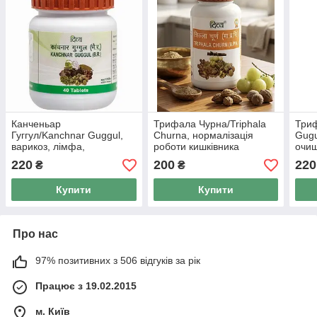
Канченьар
Трифала Чурна/Triphala
Триф
Гуггул/Kanchnar Guggul,
Churna, нормалізація
Gugu
варикоз, лімфа,
роботи кишківника
очищ
затянність, Patanjali, 80
Патандджі, Patanjali 100 г
нирк
220
200
220
₴
₴
таб
шкір
Купити
Купити
Про нас
97% позитивних з 506 відгуків за рік
Працює з 19.02.2015
м. Київ