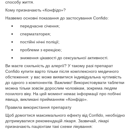
способу життя.
Кому призначають «Конфідо»?
Назвемо основні показання до застосування Confido:
передчасне січення;
спермататорея;
постійні нічні поліції;
проблеми з ерекцією;
зниження цікавості до сексуальної активності.
Ви маєте схильність до алергії? У такому разі препарат
Confido купити варто тільки після комплексного медичного
обстеження: у вас може виявитися індивідуальна чутливість
до одного з компонентів. Важливо! Використовувати таблетки
можна тільки зовсім дорослим чоловікам, зокрема людям
похилого віку. На цей момент немає інформації про побічні
явища, викликані прийманням «Конфідо».
Правила використання препарату
Щоб домогтися максимального ефекту від Confido, необхідно
дотримуватися рекомендацій лікаря. Зазвичай, лікарі
призначають пацієнтам такі схеми лікування: