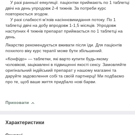
У разі ранньої еякуляції. пацієнтки приймають по 1 таблетці
двічі на день упродовж 2-4 тижнів. За потреби курс
повторюється згодом.
У разі слабкості м'язів насіннєвикидання потоку. По 1
таблетці двічі на добу впродовж 1-1,5 місяців. Упродовж
наступних 4 тижнів препарат приймається по 1 таблетці на
день.
Лікарство рекомендується вживати після їди. Для пацієнтів
похилого віку курс терапії може бути збільшений.
«Конфідо» — таблетки, які варто купити будь-якому
чоловікові, зацікавлені в підвищенні якості сексу. Замовляйте
оригінальний індійський препарат у нашому магазині та
даруйте задоволення собі та своїй партнерці! Ми подбаємо
про те, щоб ваше життя придбало нові барви.
Приховати
Характеристики
Основні