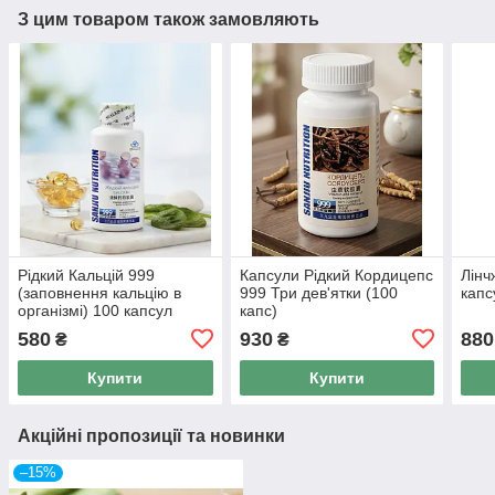
З цим товаром також замовляють
Рідкий Кальцій 999
Капсули Рідкий Кордицепс
Лінч
(заповнення кальцію в
999 Три дев'ятки (100
капс
організмі) 100 капсул
капс)
580
930
880
₴
₴
Купити
Купити
Акційні пропозиції та новинки
–15%