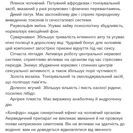
Ялинок чоловічий. Потужний афродизіак і тонізувальний
засіб, вказаний у разі розумових і фізичних перевантажень.
Дикий латук. Має заспокійливу дію і сприяє природному
виведенню токсинів із сечостатевої системи.
Раувольфія зміїна. Усуває зайву психологічну збудливість,
нормалізує емоційний фон.
Суварнаванг. Збільшує тривалість інтимного акту та усуває
нічні полюції в дорослому віці. Чудовий бонус для чоловіків:
цей компонент загострює приємні відчуття під час сексу.
Сітчаста ліптадія. Активізує роботу центральної нервової
системи, сприятливо впливає на організм під час стресових
періодів. Знижує збудження коркових і спинних центрів
сексуальної активності, а також збільшує поріг чутливості.
Золота мозаїка. Тонізувальний та омолоджувальний засіб,
що поліпшує пам'ять.
Долихос жгучий. Збільшує кількість і якість насіної рідини,
посилює лібідо.
Аргірея гілкиста. Має виражену анаболічну й андрогенну
дію.
«Конфідо» надає синергічний ефект на чоловічий організм.
Аюрведичний препарат не викликає звикання й не провокує
появи неприємних симптомів. Він не впливає на здатність до
водіння: вам не доведеться відмовлятися від звичного