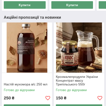
Купити
Купити
Акційні пропозиції та новинки
Крохмалепродукти України
Концентрат квасу
Настій мухомора в/с 250 мл
Трипільського 550г
Готово до відправки
Готово до відправки
250
150
₴
₴