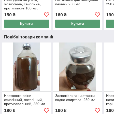
жовчогінне, сечогінне,
печінки 250 мл.
250 
протиглисте 100 мл.
150
160
190
₴
₴
Купити
Купити
Подібні товари компанії
Настоянка осіни —
Заспокійлива настоянка
Наст
сечогінний, потогінний,
водно спиртова, 250 мл.
нахи
протизапальний, 250 мл
корі
180
160
160
₴
₴