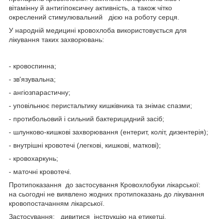
вітамінну й антигіпоксичну активність, а також чітко
окреслений стимулювальний дією на роботу серця.
У народній медицині кровохлоба використовується для
лікування таких захворювань:
- кровоспинна;
- зв'язувальна;
- ангіозпарастичну;
- уповільнює перистальтику кишківника та знімає спазми;
- протибольовий і сильний бактерицидний засіб;
- шлунково-кишкові захворювання (ентерит, коліт, дизентерія);
- внутрішні кровотечі (легкові, кишкові, маткові);
- кровохаркунь;
- маточні кровотечі.
Протипоказання до застосування Кровохлобуки лікарської:
на сьогодні не виявлено жодних протипоказань до лікування
кровопостачанням лікарської.
Застосування: дивитися інструкцію на етикетці.