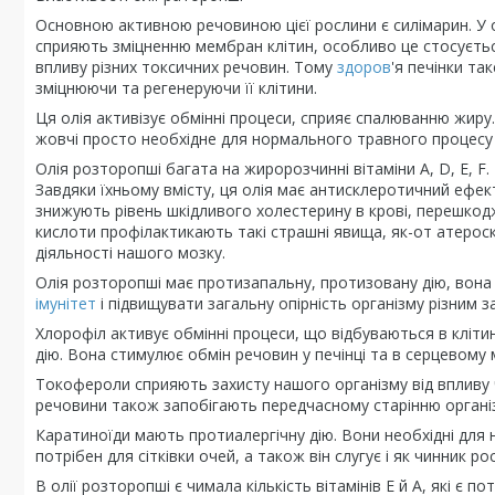
Основною активною речовиною цієї рослини є силімарин. У ол
сприяють зміцненню мембран клітин, особливо це стосується
впливу різних токсичних речовин. Тому
здоров
'я печінки та
зміцнюючи та регенеруючи її клітини.
Ця олія активізує обмінні процеси, сприяє спалюванню жиру
жовчі просто необхідне для нормального травного процесу
Олія розторопші багата на жиророзчинні вітаміни A, D, E, F
Завдяки їхньому вмісту, ця олія має антисклеротичний ефек
знижують рівень шкідливого холестерину в крові, перешкодж
кислоти профілактикають такі страшні явища, як-от атероскл
діяльності нашого мозку.
Олія розторопші має протизапальну, протизовану дію, вон
імунітет
і підвищувати загальну опірність організму різним 
Хлорофіл активує обмінні процеси, що відбуваються в кліт
дію. Вона стимулює обмін речовин у печінці та в серцевому м
Токофероли сприяють захисту нашого організму від впливу ч
речовини також запобігають передчасному старінню організ
Каратиноїди мають протиалергічну дію. Вони необхідні для 
потрібен для сітківки очей, а також він слугує і як чинник рос
В олії розторопші є чимала кількість вітамінів Е й А, які 