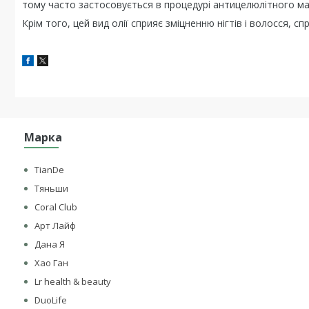
тому часто застосовується в процедурі антицелюлітного ма
Крім того, цей вид олії сприяє зміцненню нігтів і волосся, сп
Марка
TianDe
Тяньши
Coral Club
Арт Лайф
Дана Я
Хао Ган
Lr health & beauty
DuoLife