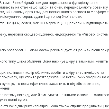
. Вітамін Е необхідний нам для нормального функціонування
впливають на стан нашої шкіри та очей, перешкоджають розвитку
обхідний нашому організму для повноцінного засвоєння фосфору т
кціонуванню серця, судин і щитоподібної залози.
в, як: цинк, селен, магній і марганець. Ці речовини відповідають
озку, нервової серцево-судинної, ендокринної та м'язової систем
лією розторопші. Такий масаж рекомендується робити після вечі
го типу шкіри обличчя. Вона насичує шкіру вітамінами, живить 
шкіри, поліпшити колір обличчя, зробити шкіру еластичнішою та
х покривах, що сприяє розгладжуванню неглибоких зморщок на о
 вулицю, то вона ефективно захистить її від обмороження,
менів.
чистому вигляді, але й змішувати її з іншими оліями — оливков
ає появі вугрів.
стінок підшкірних капілярів. Вона також сприяє профілактиці це