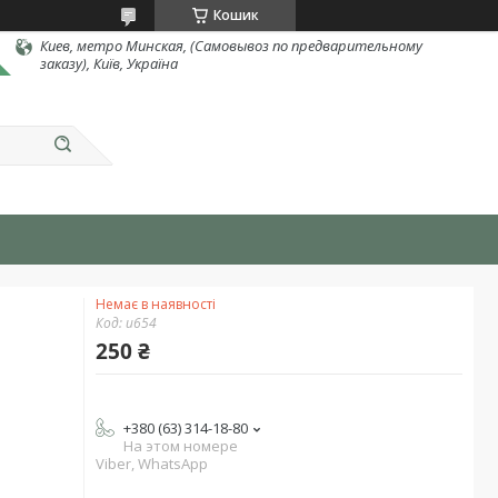
Кошик
Киев, метро Минская, (Самовывоз по предварительному
заказу), Київ, Україна
Немає в наявності
Код:
u654
250 ₴
+380 (63) 314-18-80
На этом номере
Viber, WhatsApp