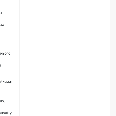
а
 за
рнього
і
бличчі.
ою,
люліту,