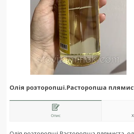
Олія розторопші.Расторопша плямиста
Опис
Х
Олія розторопші.Расторопша плямиста, олі