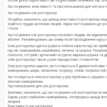
Застосування, властивості та протипоказання для олії розт
Застосування олії розторопші
Потрібно зазначити, що цілющі властивості розторопші люд
знайти в трудах античних лікарів. Зараз застосування цієї
і Росія.
Застосування олії розторопші показано людям, які відновлю
абопінг. Рекомендовано цю оливу після проходження курсу х
Олія розторопші здатна усувати побічні ефекти під час прий
під час захворювань кишківника, печінки та шлунка. Показови
гепатити; гострий і хронічний гастрити; виразка шлунка та
олію розторопші також у разі пародатозів і стоматитів.
Олія розторопші широко застосовується й дерматологами. Во
захворювань шкіри, облисіння, псоріазу, опіків, попрілостей 
Застосовується олія розторопші у разі проблем із серцево-с
жіночих захворювань.
Протипоказання для олії розторопші
Важливо зазначити, що застосування олії розторопші не м
Однак у разі серйозних захворювань, попередньо краще вс
лікарем.
Властивості олії раторопші