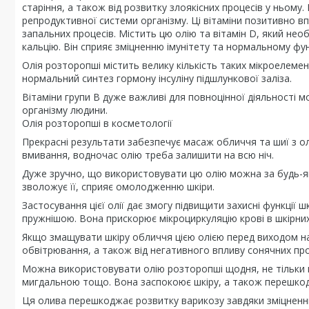
старіння, а також від розвитку злоякісних процесів у ньому
репродуктивної системи організму. Ці вітаміни позитивно 
запальних процесів. Містить цю олію та вітамін D, який не
кальцію. Він сприяє зміцненню імунітету та нормальному фун
Олія розторопші містить велику кількість таких мікроелементі
нормальний синтез гормону інсуліну підшлункової заліза.
Вітаміни групи B дуже важливі для повноцінної діяльності м
організму людини.
Олія розторопші в косметології
Прекрасні результати забезпечує масаж обличчя та шиї з о
вмивання, водночас олію треба залишити на всю ніч.
Дуже зручно, що використовувати цю олію можна за будь-яко
зволожує її, сприяє омолодженню шкіри.
Застосування цієї олії дає змогу підвищити захисні функції 
пружнішою. Вона прискорює мікроциркуляцію крові в шкірни
Якщо змащувати шкіру обличчя цією олією перед виходом на
обвітрювання, а також від негативного впливу сонячних про
Можна використовувати олію розторопші щодня, не тільки в 
мигдальною тощо. Вона заспокоює шкіру, а також перешкодж
Ця олива перешкоджає розвитку варикозу завдяки зміцненню 