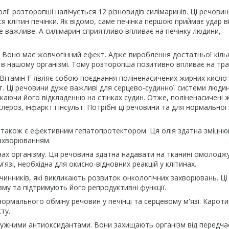
ії розторопші налічується 12 різновидів силімаринів. Ці речовин
 клітин печінки. Як відомо, саме печінка першою приймає удар в
ке важливе. А силімарин сприятливо впливає на печінку людини,
. Воно має жовчогінний ефект. Адже вироблення достатньої кіль
 в нашому організмі. Тому розторопша позитивно впливає на тра
. Вітамін F являє собою поєднання поліненасичених жирних кислот
т. Ці речовини дуже важливі для серцево-судинної системи люди
аючи його відкладенню на стінках судин. Отже, поліненасичені 
ероз, інфаркт і інсульт. Потрібні ці речовини та для нормальної
а також є ефективним гепатопротектором. Ця олія здатна зміцн
захворюванням.
инах організму. Ця речовина здатна надавати на тканині омолодж
'язі, необхідна для окисно-відновних реакцій у клітинах.
инників, які викликають розвиток онкологічних захворювань. Ці
му та підтримують його репродуктивні функції.
нормального обміну речовин у печінці та серцевому м'язі. Кароти
ту.
є потужними антиоксидантами. Вони захищають організм від передч