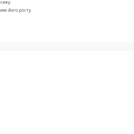
сажу.
рияє його росту.