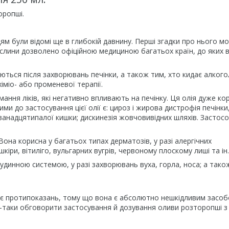
оропші.
ям були відомі ще в глибокій давнину. Перші згадки про нього м
 рослини дозволено офіційною медициною багатьох країн, до яких 
ються після захворювань печінки, а також тим, хто кидає алкого
іміо- або променевої терапії.
мання ліків, які негативно впливають на печінку. Ця олія дуже ко
ми до застосування цієї олії є: цироз і жирова дистрофія печінки
 дванадцятипалої кишки; дискинезія жовчовивідних шляхів. Застос
на корисна у багатьох типах дерматозів, у разі алергічних
шкіри, вітиліго, вульгарних вугрів, червоному плоскому лиші та ін.
удинною системою, у разі захворювань вуха, горла, носа; а також
ає протипоказань, тому що вона є абсолютно нешкідливим засоб
е-таки обговорити застосування й дозування оливи розторопші 