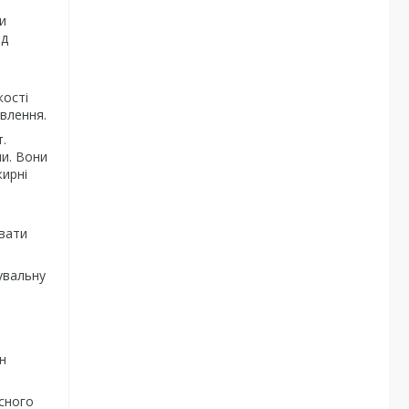
и
ід
кості
влення.
.
ни. Вони
жирні
ювати
увальну
н
асного