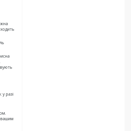
ожна
входить
ль
рисна
,
овують
 у разі
ом.
з вашим