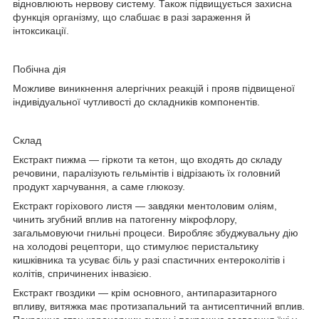
відновлюють нервову систему. Також підвищується захисна
функція організму, що слабшає в разі зараження й
інтоксикації.
Побічна дія
Можливе виникнення алергічних реакцій і прояв підвищеної
індивідуальної чутливості до складників компонентів.
Склад
Екстракт пижма — гіркоти та кетон, що входять до складу
речовини, паралізують гельмінтів і відрізають їх головний
продукт харчування, а саме глюкозу.
Екстракт горіхового листя — завдяки ментоловим оліям,
чинить згубний вплив на патогенну мікрофлору,
загальмовуючи гнильні процеси. Виробляє збуджувальну дію
на холодові рецептори, що стимулює перистальтику
кишківника та усуває біль у разі спастичних ентероколітів і
колітів, спричинених інвазією.
Екстракт гвоздики — крім основного, антипаразитарного
впливу, витяжка має протизапальний та антисептичний вплив.