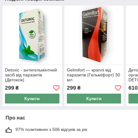
Detoxic - антигельмінтний
Gelmifort — краплі від
Дето
засіб від паразитів
паразитів (Гельміфорт) 30
орга
(Детоксік)
мл
DETO
Lab
299
299
610
₴
₴
Купити
Купити
Про нас
97% позитивних з 506 відгуків за рік