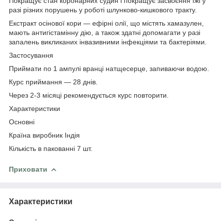
Покращує стан коронарних судин і покращує засвоєння їжі у
разі різних порушень у роботі шлунково-кишкового тракту.
Екстракт осінової кори — ефірні олії, що містять хамазулен,
мають антигістамінну дію, а також здатні допомагати у разі
запалень викликаних інвазивними інфекціями та бактеріями.
Застосування
Приймати по 1 ампулі вранці натщесерце, запиваючи водою.
Курс приймання — 28 днів.
Через 2-3 місяці рекомендується курс повторити.
Характеристики
Основні
Країна виробник
Індія
Кількість в пакованні
7 шт.
Приховати
Характеристики