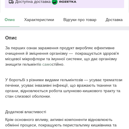
Доступна доставка
Опис
Характеристики
Відгуки про товар
Доставка
Опис
За перших ознак зараження продукт виробляє ефективне
очищення й зміцнення організму — покращується здоров'я
місцевої мікрофлори та імунної системи, що дає організму
знищити гельмінті
в само
стійно.
У боротьбі з різними видами гельмінтозів — усуває трематози
печінки, усуває інвазивні інфекції, що вражають тканини та
органи, відновлюється робота шлунково-кишкового тракту та
стан слизової оболонки.
Додаткові властивості
Крім основного впливу, активні компоненти відновлюють
обмінні процеси, покращують перистальтику кишківника та