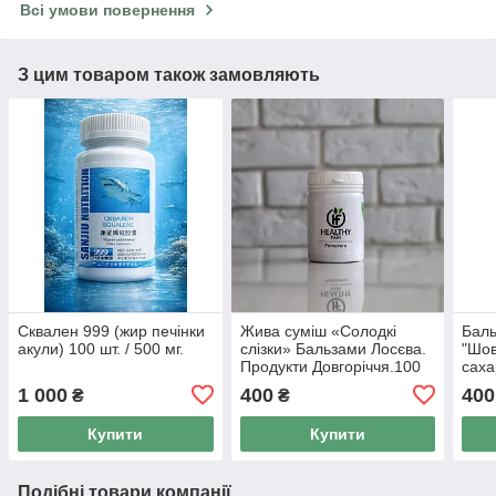
Всі умови повернення
З цим товаром також замовляють
Сквален 999 (жир печінки
Жива суміш «Солодкі
Баль
акули) 100 шт. / 500 мг.
слізки» Бальзами Лосєва.
"Шов
Продукти Довгоріччя.100
саха
гм.
кров
1 000
400
400
₴
₴
норм
речо
Купити
Купити
Подібні товари компанії