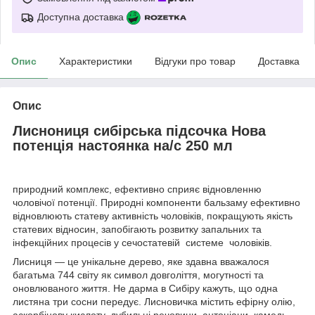
Доступна доставка
Опис
Характеристики
Відгуки про товар
Доставка
Опис
Лиснониця сибірська підсочка Нова
потенція настоянка на/с 250 мл
природний комплекс, ефективно сприяє відновленню
чоловічої потенції. Природні компоненти бальзаму ефективно
відновлюють статеву активність чоловіків, покращують якість
статевих відносин, запобігають розвитку запальних та
інфекційних процесів у сечостатевій системе чоловіків.
Лисниця — це унікальне дерево, яке здавна вважалося
багатьма 744 світу як символ довголіття, могутності та
оновлюваного життя. Не дарма в Сибіру кажуть, що одна
листяна три сосни передує. Лисновичка містить ефірну олію,