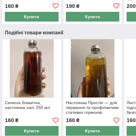
сист
160
190
200
₴
₴
Купити
Купити
Подібні товари компанії
Синюха блакитна,
Настоянка Простін — для
Лист
настоянка на/с 250 мл
лікування та профілактики
підс
статевих гормонів,
безп
посилення потенції,
мл
160
160
160
₴
₴
статевого потягу 250 мл
Купити
Купити