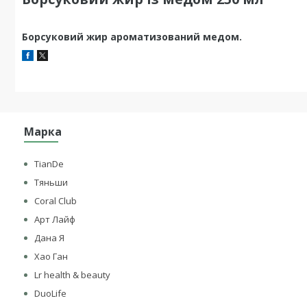
Борсуковий жир ароматизований медом.
Марка
TianDe
Тяньши
Coral Club
Арт Лайф
Дана Я
Хао Ган
Lr health & beauty
DuoLife