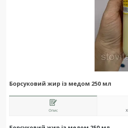
Борсуковий жир із медом 250 мл
Опис
Х
Борсуковий жир із медом 250 мл