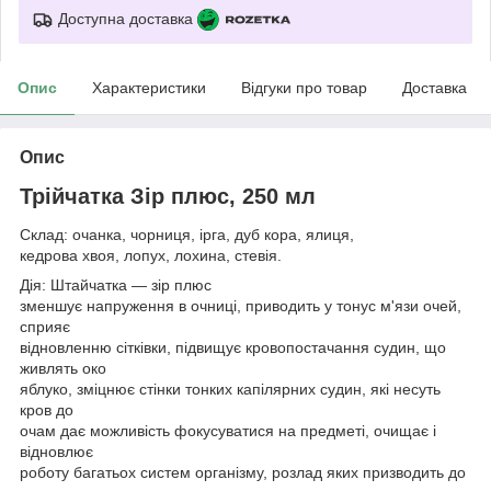
Доступна доставка
Опис
Характеристики
Відгуки про товар
Доставка
Опис
Трійчатка Зір плюс, 250 мл
Склад: очанка, чорниця, ірга, дуб кора, ялиця,
кедрова хвоя, лопух, лохина, стевія.
Дія: Штайчатка — зір плюс
зменшує напруження в очниці, приводить у тонус м'язи очей,
сприяє
відновленню сітківки, підвищує кровопостачання судин, що
живлять око
яблуко, зміцнює стінки тонких капілярних судин, які несуть
кров до
очам дає можливість фокусуватися на предметі, очищає і
відновлює
роботу багатьох систем організму, розлад яких призводить до