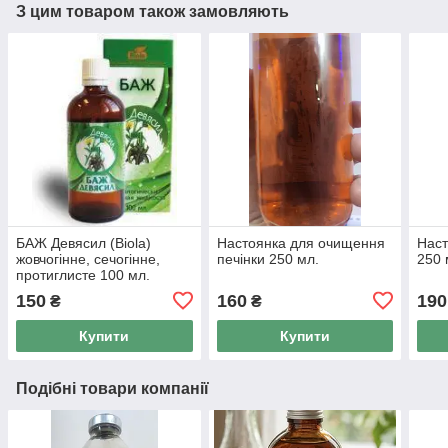
З цим товаром також замовляють
БАЖ Девясил (Biola)
Настоянка для очищення
Наст
жовчогінне, сечогінне,
печінки 250 мл.
250 
протиглисте 100 мл.
150
160
190
₴
₴
Купити
Купити
Подібні товари компанії