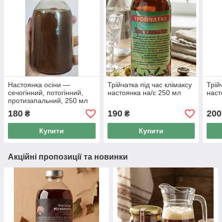
Настоянка осіни —
Трійчатка під час клімаксу
Трій
сечогінний, потогінний,
настоянка на/с 250 мл
наст
протизапальний, 250 мл
180
190
200
₴
₴
Купити
Купити
Акційні пропозиції та новинки