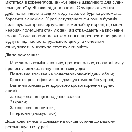
міститься в коренеплоді, знижує рівень шкідливого для судин
гомоцистеїну. Флавоноїди та вітамін C зміцнюють стінки
дрібних капілярів. Завдяки меду та залозі буряка допомагає
боротися з анемією. У разі регулярного вживання буряків
поліпшується транспортування гемоглобіну в крові, що може
неабияк полегшити стан людей, які страждають на кисневий
голод. Свічка допомагає жінкам легше переносити неприємні
відчуття під час менструального циклу, а чоловікам —
стимулювати м'язову та статеву активність.
Дія та показання:
Має загальнозміцнювальну, протизапальну, спазмолітичну,
проносну, онкостатичну, гіпотензивну дію;
Позитивно впливає на холестериново-ліпідний обмін;
Кроветворне: ефективно підвищує гемоглобін у крові;
Вагітним жінкам для здорового кровотворення під час
анемії;
Захворювання щитоподібної залози;
Закрепи;
Захворювання печінки;
Гіпертонія (знижує тиск).
Додатково вмикати домішку на основі буряків до раціону
рекомендується у разі: