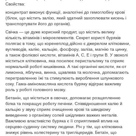
Свойства:
концентрат виконує функції, аналогічні до гемоглобіну крові
(білок, що містить залізо, який здатний захоплювати кисень і
транспортувати його до органів).
Свічка — це дуже корисний продукт, що містить велику
кількість вітамінів і мікроелементів. Секрет користі буряків
полягає в тому, що коренеплод дійсно є джерелом клітковини,
вуглеводів, калію, кальцію, фосфору, заліза, магнію та цинку,
а також фолієвої кислоти, вітамінів A, C, E і групи B. У звоколі
міститься клітковина, яка посилює перистальтику та сприяє
нормальній роботі кишківника. А такі органічні кислоти, як-от
лимонна, яблучна, винна, щавлева та молочна, допомагають
перетравленню їжі та стимулюють вироблення шлункового
соку. Гама-аміномасляна кислота буряку відіграє важливу
роль у роботі головного мозку.
Бетанін, що міститься в овочах, допомагає розщепленню
білка та покращує роботу печінки. Співвідношення калію й
кальцію у звуку сприяє очищенню крові та швидкому
виведенню з організму солей шкідливих важких металів.
Важливою властивістю буряка є її сприятливий вплив на
серцево-судинну систему людини. Річ у тім, що клітковина
знижує рівень холестерину та тригліцеридів. Бетаїн, що