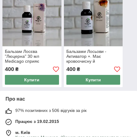
Бальзам Лосєва
Бальзами Лосьови -
"Люцерна" 30 мл
Активатор +. Має
Medicago сприяє
кровоочисну й
регенерації клітин печінки
антипаразитарну
400
400
₴
₴
та допомагає виведенню
властивість. 30 мл.
токсинів.
Купити
Купити
Про нас
97% позитивних з 506 відгуків за рік
Працює з 19.02.2015
м. Київ