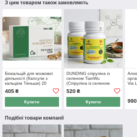
З цим товаром також замовляють
Біокальцій для мозкової
DUNDING спіруліна із
Алое
діяльності (Капсули з
селеном TianWu
орга
кальцієм Тяньши) 20
(Спіруліна із селеном
Via 
капсул
ТяньВу), 200 таблеток
405
520
₴
₴
990
Купити
Купити
Подібні товари компанії