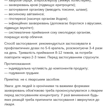
— хвороби серця, атеросклерозу (знижує холестерин);
— захворювань крові (підвищує еритроцити);
— заточування організму (виводить токсини, шлаки);
— весняному авітамінозі;
— гіпотиреозі (насичує організм йодом);
— інфекційних захворювань (допомагає боротися з вірусами,
підвищує імунітет);
— систематичне приймання соку омолоджує організм,
покращує колір обличчя.
Спосіб застосування: рекомендується застосовувати в
профілактичних дозах по 5-6 крапель, розсмоктуючи 3-4 рази
на день. Тривалість приймання 8-12 тижнів, за потреби
повторити через 2-3 тижні. Перед застосуванням струснути.
Протипоказання:
— індивідуальна чутливість до компонентів продукту;
— годування грудьми.
Примітка: не є лікарським засобом.
Увага: для людей із хронічними та важкими формами
захворювань обов'язково треба проконсультуватися з лікарем
перед застосуванням концентрату. У разі виникнення будь-
яких реакцій треба припинити застосування і звернутися до
лікаря.