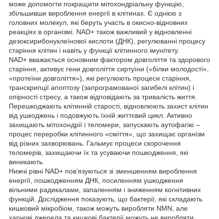
може допомогти покращити мітохондріальну функцію,
збільшивши вироблення енергії в клітинах. Є однією з
головних молекул, які беруть участь в окисно-відновних
реакціях в організмі. NAD+ також важливий у відновленні
дезоксирибонуклеїнової кислоти (ДНК), регулюванні процесу
старіння клітин і навіть у функції клітинного імунітету.
NAD+ вважається основним фактором довголіття та здорового
старіння, активує гени довголіття сиртуїни («білки молодості»,
«протеїни довголіття»), які регулюють процеси старіння,
транскрипції апоптозу (запрограмованої загибелі клітин) і
опірності стресу, а також відповідають за тривалість життя.
Перешкоджають клітинній старості, відновлюють захист клітин
від ушкоджень і подовжують їхній життєвий цикл. Активно
захищають мітохондрії і теломери, запускають аутофагію –
процес переробки клітинного «сміття», що захищає організм
від різних захворювань. Гальмує процеси скорочення
теломерів, захищаючи їх та усуваючи пошкодження, які
виникають.
Нижчі рівні NAD+ пов’язуються зі зменшенням вироблення
енергії, пошкодженням ДНК, посиленням ушкодження
вільними радикалами, запаленням і зниженням когнітивних
функцій. Дослідження показують, що бактерії, які складають
кишковий мікробіом, також можуть виробляти NMN, але
харчові джерела та кишкові бактерії можуть не виробляти