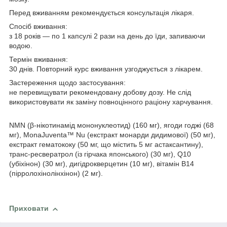
Перед вживанням рекомендується консультація лікаря.
Спосіб вживання:
з 18 років — по 1 капсулі 2 рази на день до їди, запиваючи
водою.
Термін вживання:
30 днів. Повторний курс вживання узгоджується з лікарем.
Застереження щодо застосування:
не перевищувати рекомендовану добову дозу. Не слід
використовувати як заміну повноцінного раціону харчування.
NMN (β-нікотинамід мононуклеотид) (160 мг), ягоди годжі (68
мг), MonaJuventa™ Nu (екстракт монарди дидимової) (50 мг),
екстракт гематококу (50 мг, що містить 5 мг астаксантину),
транс-ресвератрол (із гірчака японського) (30 мг), Q10
(убіхінон) (30 мг), дигідрокверцетин (10 мг), вітамін В14
(пірролохінолінхінон) (2 мг).
Приховати