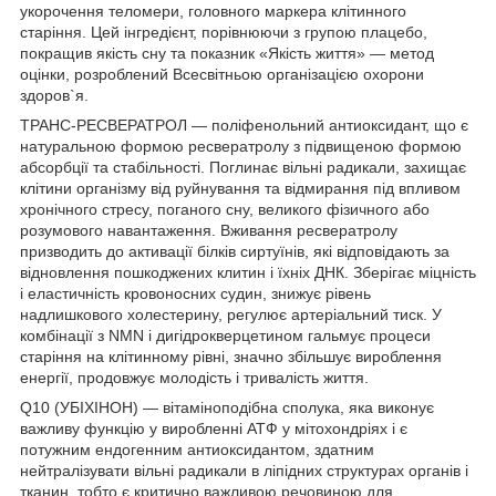
укорочення теломери, головного маркера клітинного
старіння. Цей інгредієнт, порівнюючи з групою плацебо,
покращив якість сну та показник «Якість життя» — метод
оцінки, розроблений Всесвітньою організацією охорони
здоров`я.
ТРАНС-РЕСВЕРАТРОЛ — поліфенольний антиоксидант, що є
натуральною формою ресвератролу з підвищеною формою
абсорбції та стабільності. Поглинає вільні радикали, захищає
клітини організму від руйнування та відмирання під впливом
хронічного стресу, поганого сну, великого фізичного або
розумового навантаження. Вживання ресвератролу
призводить до активації білків сиртуїнів, які відповідають за
відновлення пошкоджених клитин і їхніх ДНК. Зберігає міцність
і еластичність кровоносних судин, знижує рівень
надлишкового холестерину, регулює артеріальний тиск. У
комбінації з NMN і дигідрокверцетином гальмує процеси
старіння на клітинному рівні, значно збільшує вироблення
енергії, продовжує молодість і тривалість життя.
Q10 (УБІХІНОН) — вітаміноподібна сполука, яка виконує
важливу функцію у виробленні АТФ у мітохондріях і є
потужним ендогенним антиоксидантом, здатним
нейтралізувати вільні радикали в ліпідних структурах органів і
тканин, тобто є критично важливою речовиною для