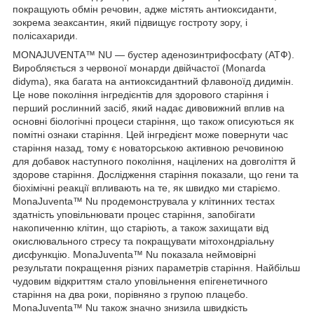
покращують обмін речовин, адже містять антиоксиданти,
зокрема зеаксантин, який підвищує гостроту зору, і
полісахариди.
MONAJUVENTA™ NU — бустер аденозинтрифосфату (АТФ).
Виробляється з червоної монарди двійчастої (Monarda
didyma), яка багата на антиоксидантний флавоноїд дидимін.
Це нове покоління інгредієнтів для здорового старіння і
перший рослинний засіб, який надає дивовижний вплив на
основні біологічні процеси старіння, що також описуються як
помітні ознаки старіння. Цей інгредієнт може повернути час
старіння назад, тому є новаторською активною речовиною
для добавок наступного покоління, націлених на довголіття й
здорове старіння. Дослідження старіння показали, що гени та
біохімічні реакції впливають на те, як швидко ми старіємо.
MonaJuventa™ Nu продемонструвала у клітинних тестах
здатність уповільнювати процес старіння, запобігати
накопиченню клітин, що старіють, а також захищати від
окислювального стресу та покращувати мітохондріальну
дисфункцію. MonaJuventa™ Nu показала неймовірні
результати покращення різних параметрів старіння. Найбільш
чудовим відкриттям стало уповільнення епігенетичного
старіння на два роки, порівняно з групою плацебо.
MonaJuventa™ Nu також значно знизила швидкість