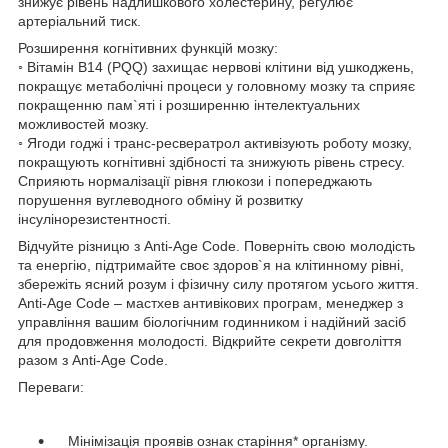
знижує рівень надлишкового холестерину, регулює
артеріальний тиск.
Розширення когнітивних функцій мозку:
◦ Вітамін В14 (PQQ) захищає нервові клітини від ушкоджень,
покращує метаболічні процеси у головному мозку та сприяє
покращенню пам`яті і розширенню інтелектуальних
можливостей мозку.
◦ Ягоди годжі і транс-ресвератрол активізують роботу мозку,
покращують когнітивні здібності та знижують рівень стресу.
Сприяють нормалізації рівня глюкози і попереджають
порушення вуглеводного обміну й розвитку
інсулінорезистентності.
Відчуйте різницю з Anti-Age Code. Поверніть свою молодість
та енергію, підтримайте своє здоров`я на клітинному рівні,
збережіть ясний розум і фізичну силу протягом усього життя.
Anti-Age Code – мастхев антивікових програм, менеджер з
управління вашим біологічним годинником і надійний засіб
для продовження молодості. Відкрийте секрети довголіття
разом з Anti-Age Code.
Переваги:
Мінімізація проявів ознак старіння* організму.