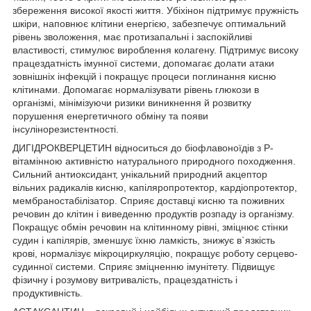
збереження високої якості життя. Убіхінон підтримує пружність
шкіри, наповнює клітини енергією, забезпечує оптимальний
рівень зволоження, має протизапальні і заспокійливі
властивості, стимулює вироблення колагену. Підтримує високу
працездатність імунної системи, допомагає долати атаки
зовнішніх інфекцій і покращує процеси поглинання кисню
клітинами. Допомагає нормалізувати рівень глюкози в
організмі, мінімізуючи ризики виникнення й розвитку
порушення енергетичного обміну та появи
інсулінорезистентності.
ДИГІДРОКВЕРЦЕТИН відноситься до біофлавоноїдів з Р-
вітамінною активністю натурального природного походження.
Сильний антиоксидант, унікальний природний акцептор
вільних радикалів кисню, капіляропротектор, кардіопротектор,
мембраностабілізатор. Сприяє доставці кисню та поживних
речовин до клітин і виведенню продуктів розпаду із організму.
Покращує обмін речовин на клітинному рівні, зміцнює стінки
судин і капілярів, зменшує їхню ламкість, знижує в`язкість
крові, нормалізує мікроциркуляцію, покращує роботу серцево-
судинної системи. Сприяє зміцненню імунітету. Підвищує
фізичну і розумову витривалість, працездатність і
продуктивність.