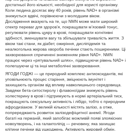
достатньої його кількості, необхідної для користі організму.
Коли людина досягає віку 40 років, рівень NAD+ в організмі
знижується вдвічі, порівнюючи з молодшим віком.
Дослідження вказують на те, що NMN може мати широкий
спектр переваг для здоров’я, покращувати м’язовий тонус,
регулювати рівень цукру в крові, покращувати когнітивні
здібності, зменшувати вагу та збільшувати тривалість життя. З
віком такі стани, як діабет, ожиріння, дисліпідемія та
неалкогольна жирова хвороба печінки стають поширеними. Ці
захворювання спричинені зниженням рівня NAD+. NMN
працює через «рятувальний шлях», підвищуючи рівень NAD+ і
полегшуючи ці та інші метаболічні захворювання.
ЯГОДИ ГОДЖІ — це природний комплекс антиоксидантів, які
уповільнюють процес старіння, зміцнюють імунітет і
захищають організм від впливу навколишнього середовища.
Завдяки бета-ситостиролу і флавоноїдам знижують рівень
холестерину в крові і підтримують в нормі артеріальний тиск,
покращують сексуальну активність і лібідо, тобто є природним
афродизіаком. У великій кількості містять залізо, а отже,
попререджають розвиток залізодефіцитної анемії. Ягоди
багаті на германій, який запобігає можливій появі злоякісних
новоутворень, і на галактоліпід — речовину, яка захищає
клітини печінки від ушкоджень. Активують жировий обмін,