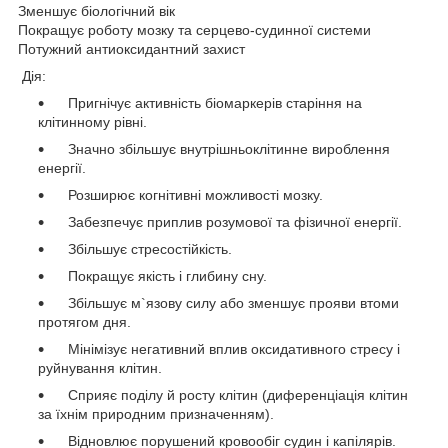
Зменшує біологічний вік
Покращує роботу мозку та серцево-судинної системи
Потужний антиоксидантний захист
Дія:
Пригнічує активність біомаркерів старіння на
клітинному рівні.
Значно збільшує внутрішньоклітинне вироблення
енергії.
Розширює когнітивні можливості мозку.
Забезпечує приплив розумової та фізичної енергії.
Збільшує стресостійкість.
Покращує якість і глибину сну.
Збільшує м`язову силу або зменшує прояви втоми
протягом дня.
Мінімізує негативний вплив оксидативного стресу і
руйнування клітин.
Сприяє поділу й росту клітин (диференціація клітин
за їхнім природним призначенням).
Відновлює порушений кровообіг судин і капілярів.