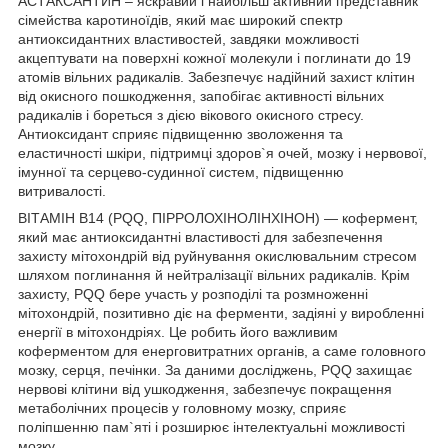
АСТАКСАНТИН – яскравий і найбільш активний представник
сімейства каротиноїдів, який має широкий спектр
антиоксидантних властивостей, завдяки можливості
акцептувати на поверхні кожної молекули і поглинати до 19
атомів вільних радикалів. Забезпечує надійний захист клітин
від окисного пошкодження, запобігає активності вільних
радикалів і бореться з дією вікового окисного стресу.
Антиоксидант сприяє підвищенню зволоження та
еластичності шкіри, підтримці здоров`я очей, мозку і нервової,
імунної та серцево-судинної систем, підвищенню
витривалості.
ВІТАМІН В14 (PQQ, ПІРРОЛОХІНОЛІНХІНОН) — кофермент,
який має антиоксидантні властивості для забезпечення
захисту мітохондрій від руйнування окислювальним стресом
шляхом поглинання й нейтралізації вільних радикалів. Крім
захисту, PQQ бере участь у розподілі та розмноженні
мітохондрій, позитивно діє на ферменти, задіяні у виробленні
енергії в мітохондріях. Це робить його важливим
коферментом для енерговитратних органів, а саме головного
мозку, серця, печінки. За даними досліджень, PQQ захищає
нервові клітини від ушкодження, забезпечує покращення
метаболічних процесів у головному мозку, сприяє
поліпшенню пам`яті і розширює інтелектуальні можливості
мозку.