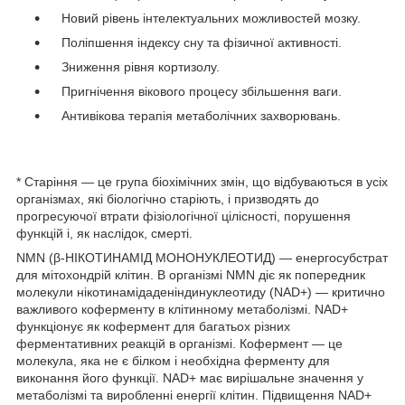
Новий рівень інтелектуальних можливостей мозку.
Поліпшення індексу сну та фізичної активності.
Зниження рівня кортизолу.
Пригнічення вікового процесу збільшення ваги.
Антивікова терапія метаболічних захворювань.
* Старіння — це група біохімічних змін, що відбуваються в усіх
організмах, які біологічно старіють, і призводять до
прогресуючої втрати фізіологічної цілісності, порушення
функцій і, як наслідок, смерті.
NMN (β-НІКОТИНАМІД МОНОНУКЛЕОТИД) — енергосубстрат
для мітохондрій клітин. В організмі NMN діє як попередник
молекули нікотинамідаденіндинуклеотиду (NAD+) — критично
важливого коферменту в клітинному метаболізмі. NAD+
функціонує як кофермент для багатьох різних
ферментативних реакцій в організмі. Кофермент — це
молекула, яка не є білком і необхідна ферменту для
виконання його функції. NAD+ має вирішальне значення у
метаболізмі та виробленні енергії клітин. Підвищення NAD+