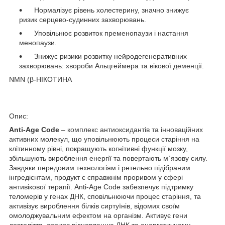
Нормалізує рівень холестерину, значно знижує
ризик серцево-судинних захворювань.
Уповільнює розвиток пременопаузи і настання
менопаузи.
Знижує ризики розвитку нейродегенеративних
захворювань: хвороби Альцгеймера та вікової деменції.
NMN (β-НІКОТИНА
Опис:
Anti-Age Code
– комплекс антиоксидантів та інноваційних
активних молекул, що уповільнюють процеси старіння на
клітинному рівні, покращують когнітивні функції мозку,
збільшують вироблення енергії та повертають м`язову силу.
Завдяки передовим технологіям і ретельно підібраним
інгредієнтам, продукт є справжнім проривом у сфері
антивікової терапії. Anti-Age Code забезпечує підтримку
теломерів у генах ДНК, сповільнюючи процес старіння, та
активізує вироблення білків сиртуїнів, відомих своїм
омолоджувальним ефектом на організм. Активує гени