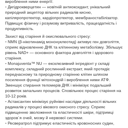
вироблення ними енергїї.
◦ Дигідрокверцетин — новітній антиоксидант, унікальний
природний акцептор вільних радикалів кисню,
капіляропротектор, кардіопротектор, мембраностабілізатор.
Підвищує фізичну і розумову витривалість, працездатність і
продуктивність.
Захист від старіння й окислювального стресу:
◦ NMN (β-нікотинамід мононуклеотид) активує ген довголіття,
сприяє відновленню ДНК та клітинному метаболізму. Збільшує
рівень NAD+ — основного фактора довголіття і здорового
старіння.
◦ Monajuventa™ NU — ексклюзивний інгредієнт у складі
комплексу, складний рослинний екстракт, який протидіє
передчасному та природному старінню клітин шляхом
посилення функції мітохондрій і вироблення ними АТФ.
Зменшує стирання теломерів ДНК і мінімізує подальший
розвиток запальних процесів. Сповільнює процес старіння на
10-12 років.
◦ Астаксантин мінімізує руйнівні наслідки діяльності вільних
радикалів у процесі вікового окисного стресу. Сприяє
підвищенню зволоження та еластичності шкіри, підтримці
здоров`я очей, мозку й нервової системи.
◦ Ресвератрол підтримує еластичність кровоносних судин,