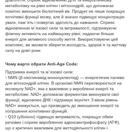
довголіття, сприяє відновленню ДНК та енергетичному
метаболізму на рівні клітин і мітохондрій, що допомагає
помітно зменшити біологічний вік. Продукт не лише покращує
когнітивні функції мозку, але й значно підвищує концентрацію
уваги, пам`ять і повертає здатність до навчання. Сприяє
відновленню м`язової сили та витривалості, підтримуючи
фізичну активність на найвищому рівні, надаючи більше
енергії для активного способу життя. Використовуючи цей
комплекс, ви зможете зберегти молодість, здоров`я та життєву
силу на довгі роки.
Чому варто обрати Anti-Age Code:
Підтримка енергії та м`язової сили:
◦ NMN (β-нікотинамід мононуклеотид) — енергетичне паливо
для мітохондрій клітин. В організмі NMN перетворюється на
молекулу NAD+, яка є важливою у виробленні енергії та
метаболізмі. NAD+ допомагає ферментам виконувати свої
функції, відновлює ДНК і підтримує імунітет. З віком рівень
NAD+ знижується, що призводить до зменшення енергії та
погіршення когнітивних функцій.
◦ Q10 (убіхінон) підвищує витривалість, покращує обмін
речовин і сприяє виробленню аденозинтрифосфату (АТФ),
що є критично важливим для життєдіяльності клітин і