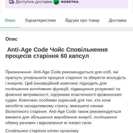
Доступна доставка
Опис
Характеристики
Відгуки про товар
Доставка
Опис
Anti-Age Code Чойс Сповільнення
процесів старіння 60 капсул
Призначення: Anti-Age Code рекомендується для осіб, які
прагнуть уповільнити процеси старіння та зберегти молодість
і енергію. Цей інноваційний комплекс підходить для
поліпшення когнітивних функцій, підвищення розумової та
фізичної витривалості, підтримки еластичності кровоносних
судин. Комплекс особливо корисний для тих, хто хоче
запобігти оксидативному стресу, зменшити ознаки
біологічного старіння. Anti-Age Code також рекомендується
вживати для збільшення вироблення енергії, поліпшення
обміну речовин і відновлення м`язової сили.
Сповільнює старіння клітин організму