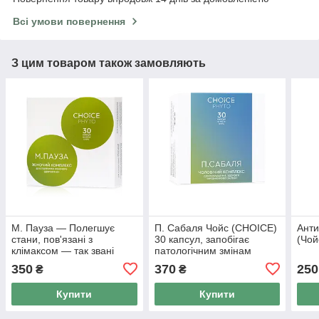
Всі умови повернення
З цим товаром також замовляють
М. Пауза — Полегшує
П. Сабаля Чойс (CHOICE)
Ант
стани, пов'язані з
30 капсул, запобігає
(Чой
клімаксом — так звані
патологічним змінам
«приливи» (CHOICE) Чойс
передміхурової залози.
350
370
250
₴
₴
30 капсул.
Купити
Купити