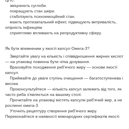
ЦНС.
зміцнюють суглоби.
покращують стан шкіри.
стабілізують психоемоційний стан.
мають протизапальний ефект, підвищують витривалість,
опірність інфекціям.
сприятливо впливають на репродуктивну сферу.
Як бути впевненим у якості капсул Омега-3?
Звертайте увагу на кількість і співвідношення жирних кислот
— на упаковці повинна бути чітка дозування.
Враховуйте походження риб'ячого жиру — основи якості
капсул.
Приймайте до уваги ступінь очищення — багатоступенева і
висока.
Проконсультуйтеся — кількість капсул залежить від того, як
часто риба з'являється на вашому столі.
Прочитайте на упаковці містять капсули риб'ячий жир, а не
рослинні омега-3.
Уточніть рецептуру створення риб'ячого жиру.
Переконайтеся в наявності міжнародних сертифікатів якості.