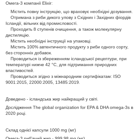
Омега-3 компанії Elixir:
Містить повну інструкцію, що враховує необхідні дозування.
Отримана з риби дикого улову з Східних і Західних фіордів
Ісландії, вільних від промисловості.
Проходить 8 ступенів очищення, а також молекулярну
дистиляцію.
Містить необхідні інструкції на упаковці.
Містить 100% автентичного продукту з риби одного сорту,
без сторонніх добавок.
Проводиться із збереженням ісландської рецептури, при
температурі нижче 42 °C, для підтримання природних
властивостей.
Проводиться згідно з міжнародним сертифікатам: ISO
9001:2015, 22000:2005, 13485:2019.
Доведено - ісландська жир найкращий у світі.
Дослідження The global organization for EPA & DHA omega-3s в
2020 році.
Склад однієї капсули 1000 mg (мг)
Омега-3 риб'ячий жир - 999,98 mg (мг)