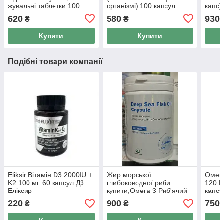
жувальні таблетки 100
організмі) 100 капсул
капс
капс. / 1000 мг.
620
580
930
₴
₴
Купити
Купити
Подібні товари компанії
Eliksir Вітамін D3 2000IU +
Жир морської
Омег
K2 100 мг. 60 капсул Д3
глибоководної риби
120 
Еліксир
купити,Омега 3 Риб'ячий
капс
жир Грін Ворлд 100 капсул
220
900
750
₴
₴
по 1000 мг.