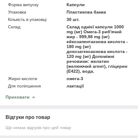
Форма випуску
Капсули
Упаковка
Пластикова банка
Кількість в упаковці
30 шт.
Склад
Склад однієї капсули 1000
mg (мг) Омега-3 риб'ячий
жир - 999,98 mg (мг)
ейкозапентаєнова кислота -
180 mg (мг)
докозагексаєнова кислота -
120 mg (мг) Допоміжні
речовини: желатин
(желюючий агент), гліцерин
(Е422), вода.
Жирні кислоти
омега-3
Для поліпшення
лактації
Приховати
Відгуки про товар
Ще немає відгуків про цей товар