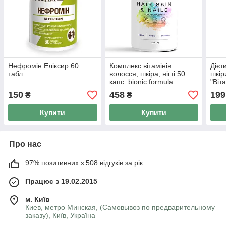
Нефромін Еліксир 60
Комплекс вітамінів
Дієт
табл.
волосся, шкіра, нігті 50
шкір
капс. bionic formula
"Віт
комп
150
458
199
₴
₴
табл
Купити
Купити
Про нас
97% позитивних з 508 відгуків за рік
Працює з 19.02.2015
м. Київ
Киев, метро Минская, (Самовывоз по предварительному
заказу), Київ, Україна