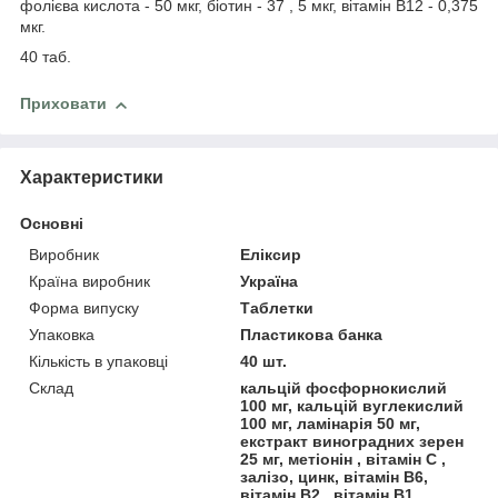
фолієва кислота - 50 мкг, біотин - 37 , 5 мкг, вітамін В12 - 0,375
мкг.
40 таб.
Приховати
Характеристики
Основні
Виробник
Еліксир
Країна виробник
Україна
Форма випуску
Таблетки
Упаковка
Пластикова банка
Кількість в упаковці
40 шт.
Склад
кальцій фосфорнокислий
100 мг, кальцій вуглекислий
100 мг, ламінарія 50 мг,
екстракт виноградних зерен
25 мг, метіонін , вітамін С ,
залізо, цинк, вітамін В6,
вітамін В2 , вітамін В1,