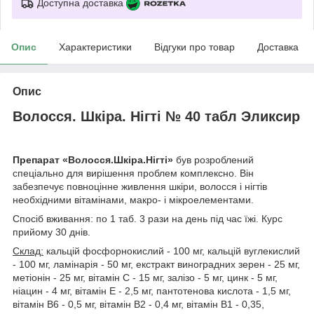
Доступна доставка
Опис
Характеристики
Відгуки про товар
Доставка
Опис
Волосся. Шкіра. Нігті № 40 табл Эликсир
Препарат «Волосся.Шкіра.Нігті»
був розроблений
спеціально для вирішення проблем комплексно. Він
забезпечує повноцінне живлення шкіри, волосся і нігтів
необхідними вітамінами, макро- і мікроелементами.
Спосіб вживання: по 1 таб. 3 рази на день під час їжі. Курс
прийому 30 днів.
Склад:
кальцій фосфорнокислий - 100 мг, кальцій вуглекислий
- 100 мг, ламінарія - 50 мг, екстракт виноградних зерен - 25 мг,
метіонін - 25 мг, вітамін С - 15 мг, залізо - 5 мг, цинк - 5 мг,
ніацин - 4 мг, вітамін Е - 2,5 мг, пантотенова кислота - 1,5 мг,
вітамін В6 - 0,5 мг, вітамін В2 - 0,4 мг, вітамін В1 - 0,35,