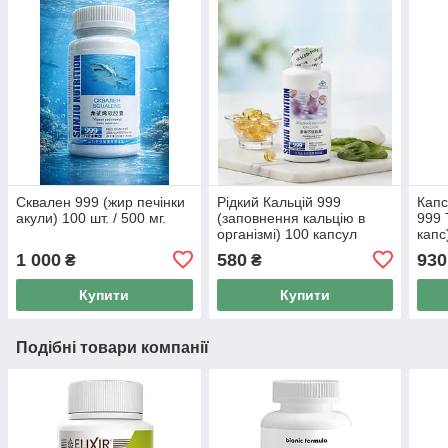
Сквален 999 (жир печінки
Рідкий Кальцій 999
Капс
акули) 100 шт. / 500 мг.
(заповнення кальцію в
999 
організмі) 100 капсул
капс
1 000
580
930
₴
₴
Купити
Купити
Подібні товари компанії