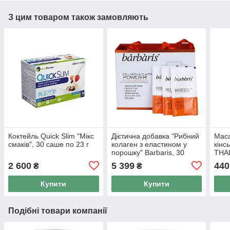
З цим товаром також замовляють
Коктейль Quick Slim "Мікс
Дієтична добавка "Рибний
Маса
смаків", 30 саше по 23 г
колаген з еластином у
кінс
порошку" Barbaris, 30
THAL
саше по 9,5 г
2 600
5 399
440
₴
₴
Купити
Купити
Подібні товари компанії