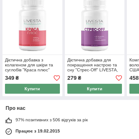
Дієтична добавка з
Дієтична добавка для
Комп
колагеном для шкіри та
покращення настрою та
воло
суглобів "Краса плюс"
сну "Стрес-Off" LIVESTA,
США 
LIVESTA, 30 капсул
60 таблеток
349
279
458
₴
₴
Купити
Купити
Про нас
97% позитивних з 506 відгуків за рік
Працює з 19.02.2015