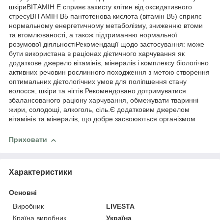
шкіриВІТАМІН E сприяє захисту клітин від оксидативного
стресуВІТАМІН B5 пантотенова кислота (вітамін В5) сприяє
нормальному енергетичному метаболізму, зниженню втоми
та втомлюваності, а також підтриманню нормальної
розумової діяльностіРекомендації щодо застосування: може
бути використана в раціонах дієтичного харчування як
додаткове джерело вітамінів, мінералів і комплексу біологічно
активних речовин рослинного походження з метою створення
оптимальних дієтологічних умов для поліпшення стану
волосся, шкіри та нігтів.Рекомендовано дотримуватися
збалансованого раціону харчування, обмежувати тваринні
жири, солодощі, алкоголь, сіль.Є додатковим джерелом
вітамінів та мінералів, що добре засвоюються організмом
Приховати
Характеристики
Основні
Виробник
LIVESTA
Країна виробник
Україна