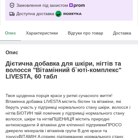
Замовлення під захистом
Доступна доставка
Опис
Характеристики
Відгуки про товар
Доставка
Опис
Дієтична добавка для шкіри, нігтів та
волосся "Вітамінний б`юті-комплекс"
LIVESTA, 60 табл
Твоя щоденна порція краси у ритмі сучасного життя!
Вітамінна добавка LIVESTA містить біотин та вітаміни, які
беруть участь у підтримці нормального стану шкіри, волосся і
нігтів.БІОТИН твій помічник у підтримці нормального стану
волосся, шкіри та нігтівПШЕНИЦЯ містить природні
антиоксиданти й вітаміни для клітинної підтримкиПРОСО
джерело мінералів і вітамінів групи B для краси та
тонусуВІТАМІН A сприяє підтриманню нормального стану