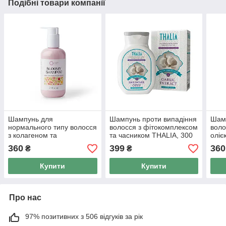
Подібні товари компанії
Шампунь для
Шампунь проти випадіння
Шамп
нормального типу волосся
волосся з фітокомплексом
воло
з колагеном та
та часником THALIA, 300
оліє
протеїнами шовку (250
мл
Грін
360
399
360
₴
₴
мл) Грін-Віза (Green-Visa)
Купити
Купити
Про нас
97% позитивних з 506 відгуків за рік