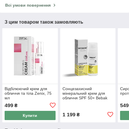
Всі умови повернення
З цим товаром також замовляють
Відбілюючий крем для
Сонцезахисний
Сиро
обличчя та тіла Zenix, 75
мінеральний крем для
прот
мл
обличчя SPF 50+ Bebak
Pharma, 50 мл
499
549
₴
1 199
₴
Купити