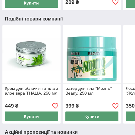
209
₴
Купити
Подібні товари компанії
Крем для обличчя та тіла з
Батер для тіла "Мохіто"
Лось
алое вера THALIA, 250 мл
Beany, 250 мл
"Ябл
449
399
350
₴
₴
Купити
Купити
Акційні пропозиції та новинки