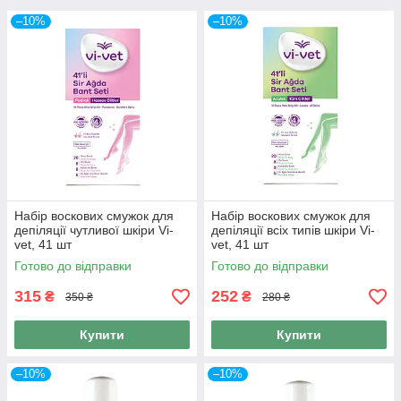
–10%
–10%
Набір воскових смужок для
Набір воскових смужок для
депіляції чутливої шкіри Vi-
депіляції всіх типів шкіри Vi-
vet, 41 шт
vet, 41 шт
Готово до відправки
Готово до відправки
315
252
₴
₴
350 ₴
280 ₴
Купити
Купити
–10%
–10%