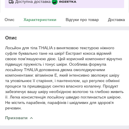
Доступна доставка
Опис
Характеристики
Відгуки про товар
Доставка
Опис
Лосьйон для тіла THALIA з винятковою текстурою ніжного
суфле буквально тане на шкірі! Екстракт кокоса відомий
своєю пом'якшуючою дією. Цей корисний компонент відчутно
підвищує пружність і тонус шкіри. Особлива формула
лосьйону THALIA доповнена двома омолоджуючими
компонентами: вітаміном Е, який інтенсивно зволожує шкіру
та уповільнює її старіння, і пантенолом, що регулює обмінні
процеси та пришвидшує синтез власного колагену. Продукт
забезпечує вашу шкіру необхідною вологою та глибоко живить
її. Легка консистенція лосьйону швидко поглинається шкірою.
Не містить парабенів, парафінів і шкідливих для здоров'я
речовин.
Приховати