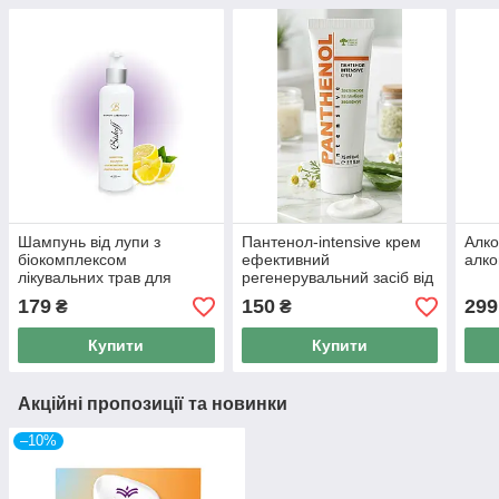
Шампунь від лупи з
Пантенол-intensive крем
Алко
біокомплексом
ефективний
алк
лікувальних трав для
регенерувальний засіб від
чоловіків 250 мл Bishoff
опіків з Д-пантенолом 75
179
150
299
₴
₴
мл
Купити
Купити
Акційні пропозиції та новинки
–10%