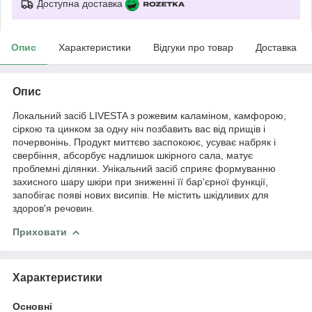
Доступна доставка
Опис
Характеристики
Відгуки про товар
Доставка
Опис
Локальний засіб LIVESTA з рожевим каламіном, камфорою,
сіркою та цинком за одну ніч позбавить вас від прищів і
почервонінь. Продукт миттєво заспокоює, усуває набряк і
свербіння, абсорбує надлишок шкірного сала, матує
проблемні ділянки. Унікальний засіб сприяє формуванню
захисного шару шкіри при зниженні її бар'єрної функції,
запобігає появі нових висипів. Не містить шкідливих для
здоров'я речовин.
Приховати
Характеристики
Основні