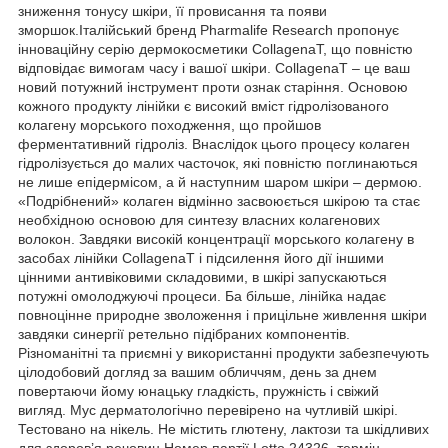
зниження тонусу шкіри, її провисання та появи
зморшок.Італійський бренд Pharmalife Research пропонує
інноваційну серію дермокосметики CollagenaT, що повністю
відповідає вимогам часу і вашої шкіри. CollagenaT – це ваш
новий потужний інструмент проти ознак старіння. Основою
кожного продукту лінійки є високий вміст гідролізованого
колагену морського походження, що пройшов
ферментативний гідроліз. Внаслідок цього процесу колаген
гідролізується до малих часточок, які повністю поглинаються
не лише епідермісом, а й наступним шаром шкіри – дермою.
«Подрібнений» колаген відмінно засвоюється шкірою та стає
необхідною основою для синтезу власних колагенових
волокон. Завдяки високій концентрації морського колагену в
засобах лінійки CollagenaT і підсилення його дії іншими
цінними антивіковими складовими, в шкірі запускаються
потужні омолоджуючі процеси. Ба більше, лінійка надає
повноцінне природне зволоження і прицільне живлення шкіри
завдяки синергії ретельно підібраних компонентів.
Різноманітні та приємні у використанні продукти забезпечують
цілодобовий догляд за вашим обличчям, день за днем
повертаючи йому юнацьку гладкість, пружність і свіжий
вигляд. Мус дерматологічно перевірено на чутливій шкірі.
Тестовано на нікель. Не містить глютену, лактози та шкідливих
для здоров’я речовин.Номер партії Lotto 24326, термін