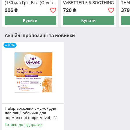
(150 мл) Грін-Віза (Green-
VVBETTER 5.5 SOOTHING
THAL
Visa)
CLEANSING FOAМ, 120
206
720
379
₴
₴
мл
Купити
Купити
Акційні пропозиції та новинки
–10%
Набір воскових смужок для
депіляції обличчя для
нормальної шкіри Vi-vet, 27
шт
Готово до відправки