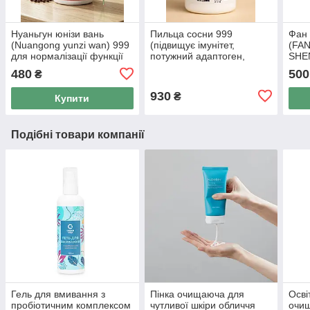
Нуаньгун юнізи вань
Пильца сосни 999
Фан
(Nuangong yunzi wan) 999
(підвищує імунітет,
(FA
для нормалізації функції
потужний адаптоген,
SHEN
матки, 200 т
антиоксидант.) 100 шт. по
заст
480
500
₴
500 мг.
дев'
930
₴
Купити
Подібні товари компанії
Гель для вмивання з
Пінка очищаюча для
Осві
пробіотичним комплексом
чутливої шкіри обличчя
очи