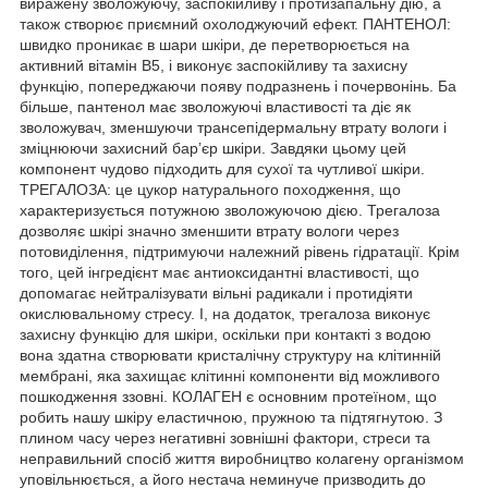
виражену зволожуючу, заспокійливу і протизапальну дію, а
також створює приємний охолоджуючий ефект. ПАНТЕНОЛ:
швидко проникає в шари шкіри, де перетворюється на
активний вітамін B5, і виконує заспокійливу та захисну
функцію, попереджаючи появу подразнень і почервонінь. Ба
більше, пантенол має зволожуючі властивості та діє як
зволожувач, зменшуючи трансепідермальну втрату вологи і
зміцнюючи захисний бар’єр шкіри. Завдяки цьому цей
компонент чудово підходить для сухої та чутливої шкіри.
ТРЕГАЛОЗА: це цукор натурального походження, що
характеризується потужною зволожуючою дією. Трегалоза
дозволяє шкірі значно зменшити втрату вологи через
потовиділення, підтримуючи належний рівень гідратації. Крім
того, цей інгредієнт має антиоксидантні властивості, що
допомагає нейтралізувати вільні радикали і протидіяти
окислювальному стресу. І, на додаток, трегалоза виконує
захисну функцію для шкіри, оскільки при контакті з водою
вона здатна створювати кристалічну структуру на клітинній
мембрані, яка захищає клітинні компоненти від можливого
пошкодження ззовні. КОЛАГЕН є основним протеїном, що
робить нашу шкіру еластичною, пружною та підтягнутою. З
плином часу через негативні зовнішні фактори, стреси та
неправильний спосіб життя виробництво колагену організмом
уповільнюється, а його нестача неминуче призводить до