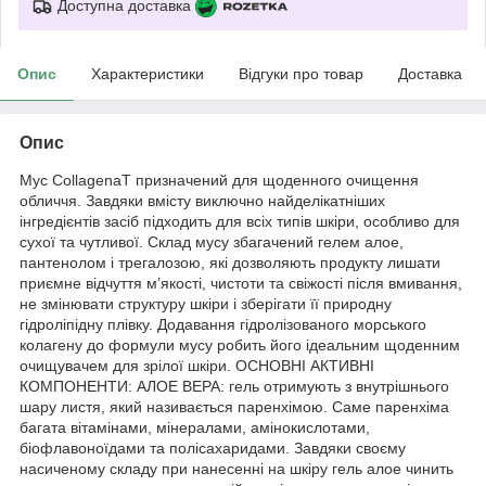
Доступна доставка
Опис
Характеристики
Відгуки про товар
Доставка
Опис
Мус CollagenaT призначений для щоденного очищення
обличчя. Завдяки вмісту виключно найделікатніших
інгредієнтів засіб підходить для всіх типів шкіри, особливо для
сухої та чутливої. Склад мусу збагачений гелем алое,
пантенолом і трегалозою, які дозволяють продукту лишати
приємне відчуття м’якості, чистоти та свіжості після вмивання,
не змінювати структуру шкіри і зберігати її природну
гідроліпідну плівку. Додавання гідролізованого морського
колагену до формули мусу робить його ідеальним щоденним
очищувачем для зрілої шкіри. ОСНОВНІ АКТИВНІ
КОМПОНЕНТИ: АЛОЕ ВЕРА: гель отримують з внутрішнього
шару листя, який називається паренхімою. Саме паренхіма
багата вітамінами, мінералами, амінокислотами,
біофлавоноїдами та полісахаридами. Завдяки своєму
насиченому складу при нанесенні на шкіру гель алое чинить