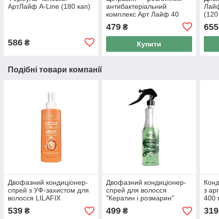
АртЛайф A-Line (180 кап)
антибактеріальний
Лайф
комплекс Арт Лайф 40
(120
капс
капс
479
655
₴
586
₴
Купити
Подібні товари компанії
Двофазний кондиціонер-
Двофазний кондиціонер-
Конд
спрей з УФ-захистом для
спрей для волосся
з ар
волосся LILAFIX
"Кератин і розмарин"
400 
"Комплекс амінокислот",
ZENIX, 400 мл
539
499
319
₴
₴
200 мл