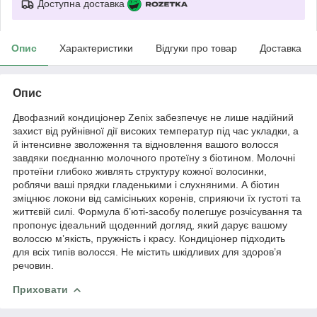
Доступна доставка
Опис
Характеристики
Відгуки про товар
Доставка
Опис
Двофазний кондиціонер Zenix забезпечує не лише надійний
захист від руйнівної дії високих температур під час укладки, а
й інтенсивне зволоження та відновлення вашого волосся
завдяки поєднанню молочного протеїну з біотином. Молочні
протеїни глибоко живлять структуру кожної волосинки,
роблячи ваші прядки гладенькими і слухняними. А біотин
зміцнює локони від самісіньких коренів, сприяючи їх густоті та
життєвій силі. Формула б’юті-засобу полегшує розчісування та
пропонує ідеальний щоденний догляд, який дарує вашому
волоссю м’якість, пружність і красу. Кондиціонер підходить
для всіх типів волосся. Не містить шкідливих для здоров’я
речовин.
Приховати