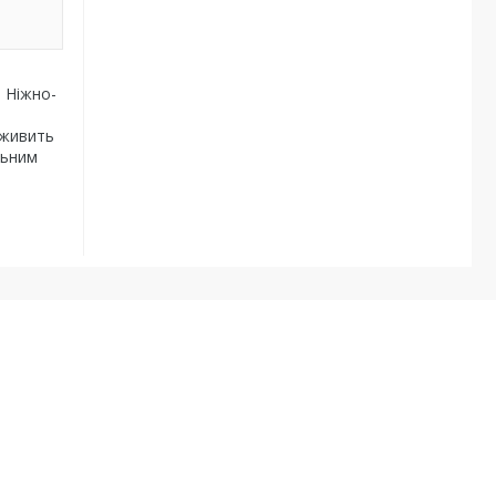
 Ніжно-
 живить
льним