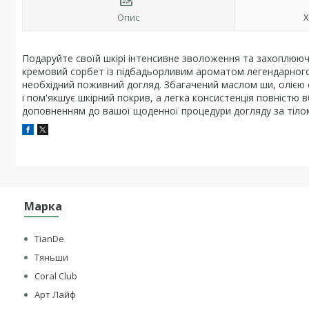
Опис
Х
Подаруйте своїй шкірі інтенсивне зволоження та захоплююч
кремовий сорбет із підбадьорливим ароматом легендарного
необхідний поживний догляд. Збагачений маслом ши, олією е
і пом'якшує шкірний покрив, а легка консистенція повністю
доповненням до вашої щоденної процедури догляду за тілом
Марка
TianDe
Тяньши
Coral Club
Арт Лайф