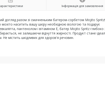
арактеристики
Інформація для замовлення
ий догляд разом зі смачненьким батером-сорбетом Mojito Spritz!
 мохіто наситить вашу шкіру необхідною вологою та подарує
вкаліпта, пантенолом і вітаміном Е, батер Mojito Spritz глибоко
 вбирається, не залишаючи відчуття жирності. Продукт стане ідеа
. Не містить шкідливих для здоров'я речовин.