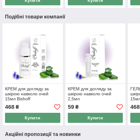
Купити
Купити
Подібні товари компанії
КРЕМ для догляду за
КРЕМ для догляду за
ГЕЛЬ
шкірою навколо очей
шкірою навколо очей
шкір
15мл Bishoff
2,5мл
15мл
468
59
468
₴
₴
Купити
Купити
Акційні пропозиції та новинки