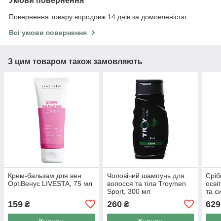
Умови повернення
Повернення товару впродовж 14 днів за домовленістю
Всі умови повернення
З цим товаром також замовляють
Крем-бальзам для вен
Чоловічий шампунь для
Сріб
OptiВенус LIVESTA, 75 мл
волосся та тіла Troymen
осві
Sport, 300 мл
та с
500 
159
260
629
₴
₴