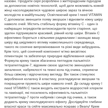
назовні. Продукти серії розроблені з життєрадісним підходом
за допомогою новітніх технологій, щоб дати можливість кожній
жінці насолоджуватися чудовою шкірою зараз та вічною
молодістю в майбутньому. Освітлюючий крем I need VITAMIN
C допомагає зменшити появу зморшок і відновити ніжну шкіру
навколо очей. Містить стабільну форму вітаміну С - один із
найкращих інгредієнтів-антиоксидантів проти старіння, що
здатен підтримувати красивий, рівний колір шкіри. Вітамін С
ефективно бореться з вільними радикалами і захищає вашу
шкіру від шкідливого впливу навколишнього середовища,
такого як сонячне випромінювання та різні види забруднень.
Крім того, цей сонячний компонент м’яко висвітлює
пігментацію та забезпечує природне відбілювання шкіри.
Формула крему також збагачена пептидом пальмітоїл
тетрапептидом-7, відомим своєю здатністю зменшувати
запалення, набряклості та темні кола під очима, сприяючи
більш свіжому і відпочилому вигляду. Він також стимулює
вироблення колагену й еластину, розгладжуючи зморшки та
покращуючи пружність шкіри навколо очей. До складу крему I
need VITAMIN C також входять екстракти водоростей хлорели
та ламінарії, які посилюють ефективність пальмітоїл
тетрапептиду-7 проти набряків і синців під очима, а також
додають крему омолоджуючого ефекту. Досліджуйте глибини
власної краси та сяйте максимально яскраво з Beany! Крем