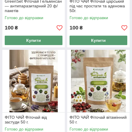
GreenSet Фіточай Гельмінсан
ФІТО ЧАЙ Фіточай царський
— антипаразитарний 20 ф/
під час простати та аденома
пакетів
50г.
Готово до відправки
Готово до відправки
100
100
₴
₴
Купити
Купити
ФІТО ЧАЙ Фіточай від
ФІТО ЧАЙ Фіточай вітамінний
застуди 50 г.
50 г.
Готово до відправки
Готово до відправки