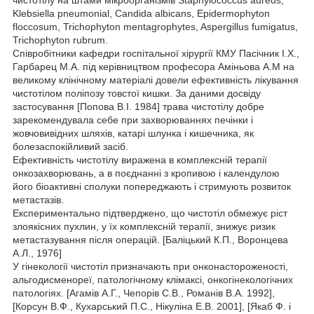
чистотілу на штами мікроорганізмів Staphylococcus aureus,
Klebsiella pneumonial, Candida albicans, Epidermophyton
floccosum, Trichophyton mentagrophytes, Aspergillus fumigatus,
Trichophyton rubrum.
Співробітники кафедри госпітальної хірургії КМУ Пасічник І.Х.,
Гарбарец М.А. під керівництвом професора Аміньова А.М на
великому клінічному матеріалі довели ефективність лікування
чистотілом поліпозу товстої кишки. За даними досвіду
застосування [Попова В.І. 1984] трава чистотілу добре
зарекомендувала себе при захворюваннях печінки і
жовчовивідних шляхів, катарі шлунка і кишечника, як
болезаспокійливий засіб.
Ефективність чистотілу виражена в комплексній терапії
онкозахворювань, а в поєднанні з кропивою і календулою
його біоактивні сполуки попереджають і стримують розвиток
метастазів.
Експериментально підтверджено, що чистотіл обмежує ріст
злоякісних пухлин, у їх комплексній терапії, знижує ризик
метастазування після операцій. [Баліцький К.П., Воронцева
А.Л., 1976]
У гінекології чистотіл призначають при онконастороженості,
альгодисменореї, патологічному клімаксі, онкогінекологічних
патологіях. [Агамів А.Г., Чепорів С.В., Романів В.А. 1992],
[Корсун В.Ф., Кухарський П.С., Нікуліна Е.В. 2001], [Якаб Ф. і