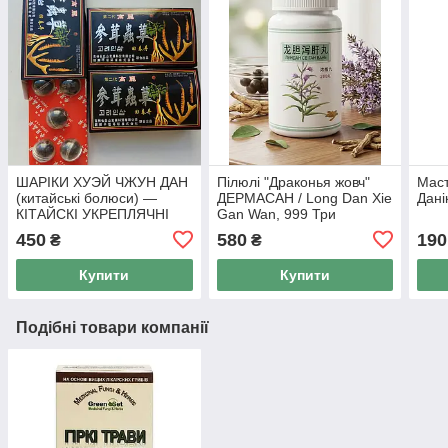
ШАРІКИ ХУЭЙ ЧЖУН ДАН
Пілюлі "Драконья жовч"
Мас
(китайські болюси) —
ДЕРМАСАН / Long Dan Xie
Дані
КІТАЙСКІ УКРЕПЛЯЧНІ
Gan Wan, 999 Три
ПІЛЮЛІ ДЛЯ ТРОЖЧИН, 5
дев'ятки, з потужним
450
580
190
₴
₴
пілюль по 3 г
жовчогінним ефектом, 200
шт.
Купити
Купити
Подібні товари компанії