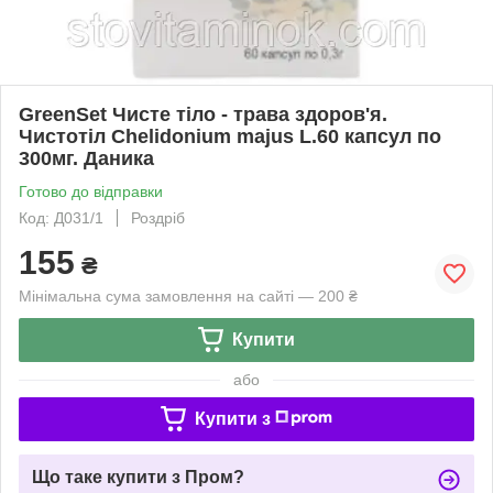
GreenSet Чисте тіло - трава здоров'я.
Чистотіл Chelidonium majus L.60 капсул по
300мг. Даника
Готово до відправки
Код: Д031/1
Роздріб
155
₴
Мінімальна сума замовлення на сайті — 200 ₴
Купити
або
Купити з
Що таке купити з Пром?