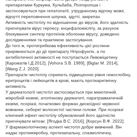
препаратами Куркума, Кульбаба, Розторопша і
застосовуються при гепатопатії, утрудненому відтоку жовчі,
відчутті переповнення шлунка, здутті, закрепах.
Активність чистотілу по відношенню до вірусів, його здатність
пригнічувати вірус герпесу, енцефаломієліту, за рахунок
блокування синтезу протеїнів оболонки вірусу, доведено
дослідженнями та практикою застосування.
До того ж, протигрибкова ефективність цієї рослини
прирівнюється до дії препарату Нітрофунгін, а по
антибіотичної активності не поступається Левоміцетину.
[Кароматів І.Д 2012], [Vohora S.B. 1989], [Biglar M. 2014],
[Wang Z.J. 2020].
Препарати чистотілу сприяють підвищенню рівня гемоглобіну,
еритроцитів і лейкоцитів в крові, мають протиаритмічну
активність.
У дерматології чистотіл застосовується при микотичній,
мікробній екземі, атопічному дерматиті, паратравматичній
екземі, псоріазі, початкових формах дискоїдної червоної
вовчанки, себореї волосистої частини голови. При псоріазі
клінічний ефект чистотілу обумовлений його здатністю
пригнічувати мітози. [Ягодка В.С. 2016], [Корсун В.Ф. 2022].
У фармакологічному аспекті чистотіл добре вивчений. Він
надає протимікробну, протизапальну, спазмолітичну,