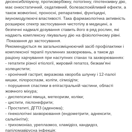
десенсибілізуючу, протисвербіжну, потогінну, гіпотензивну дію,
має онкостатичний, седативний, болезаспокійливий ефекти, а
також жовчогінні, проносні, репаративні, фунгіцидні,
імуномодулюючі властивості. Така фармакологічна активність
розширює спектр застосування чистотілу в медицині, а
безпечні надмалі дозування ставить його в ряд рослин, які
надають комплексну лікувальну дію на фізіологічному рівні.
Показання до застосування.
Рекомендується як загальнозміцнюючий засіб профілактики і
комплексної терапії пухлинних захворювань, а також до
раціону харчування при наступних станах та захворюваннях:
- гепатити різної етіології, жировий гепатоз, безкам'яні
холецистити;
- хронічний гастрит, виразкова хвороба шлунку і 12-палої
кишки, пілороспазм, коліти, сігмоідіти;
- порушення спастики в епігастральній частини, області
жовчного міхура;
- диспепсичні явища, метеоризм, коліки;
- цистити, пієлонефрити;
- Простатиті, ДГПЗ (аденома);
- гінекологічні захворювання (ендометрити, аднексити,
сальпінгіти);
- трихомоніаз, уреплазмоз, хламідіоз, кандидоз,
папіломавірусна інфекція;