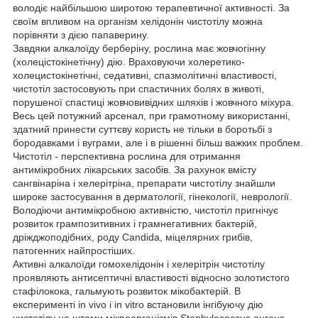
володіє найбільшою широтою терапевтичної активності. За
своїм впливом на організм хелідонін чистотілу можна
порівняти з дією папаверину.
Завдяки алкалоїду берберіну, рослина має жовчогінну
(холецістокінетічну) дію. Враховуючи холеретико-
холецистокінетічні, седативні, спазмолітичні властивості,
чистотіл застосовують при спастичних болях в животі,
порушеної спастиці жовчовивідних шляхів і жовчного міхура.
Весь цей потужний арсенал, при грамотному використанні,
здатний принести суттєву користь не тільки в боротьбі з
бородавками і вуграми, але і в рішенні більш важких проблем.
Чистотіл - перспективна рослина для отримання
антимікробних лікарських засобів. За рахунок вмісту
сангвінаріна і хелерітріна, препарати чистотілу знайшли
широке застосування в дерматології, гінекології, неврології.
Володіючи антимікробною активністю, чистотіл пригнічує
розвиток грампозитивних і грамнегативних бактерій,
дріжджоподібних, роду Candida, міцелярних грибів,
патогенних найпростіших.
Активні алкалоїди гомохелідонін і хелерітрін чистотілу
проявляють антисептичні властивості відносно золотистого
стафілокока, гальмують розвиток мікобактерій. В
експерименті in vivo і in vitro встановили інгібуючу дію