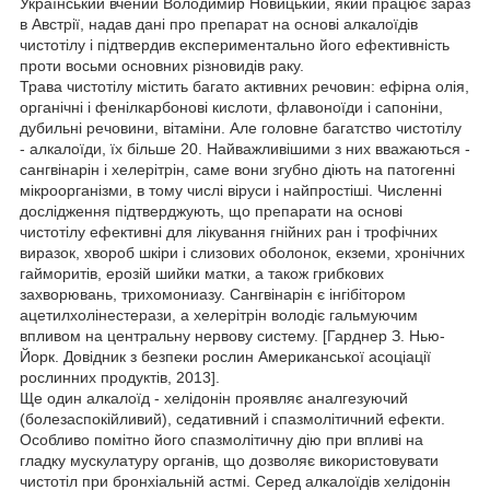
Український вчений Володимир Новицький, який працює зараз
в Австрії, надав дані про препарат на основі алкалоїдів
чистотілу і підтвердив експериментально його ефективність
проти восьми основних різновидів раку.
Трава чистотілу містить багато активних речовин: ефірна олія,
органічні і фенілкарбонові кислоти, флавоноїди і сапоніни,
дубильні речовини, вітаміни. Але головне багатство чистотілу
- алкалоїди, їх більше 20. Найважливішими з них вважаються -
сангвінарін і хелерітрін, саме вони згубно діють на патогенні
мікроорганізми, в тому числі віруси і найпростіші. Численні
дослідження підтверджують, що препарати на основі
чистотілу ефективні для лікування гнійних ран і трофічних
виразок, хвороб шкіри і слизових оболонок, екземи, хронічних
гайморитів, ерозій шийки матки, а також грибкових
захворювань, трихомониазу. Сангвінарін є інгібітором
ацетилхолінестерази, а хелерітрін володіє гальмуючим
впливом на центральну нервову систему. [Гарднер З. Нью-
Йорк. Довідник з безпеки рослин Американської асоціації
рослинних продуктів, 2013].
Ще один алкалоїд - хелідонін проявляє аналгезуючий
(болезаспокійливий), седативний і спазмолітичний ефекти.
Особливо помітно його спазмолітичну дію при впливі на
гладку мускулатуру органів, що дозволяє використовувати
чистотіл при бронхіальній астмі. Серед алкалоїдів хелідонін