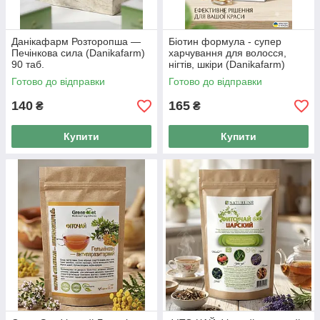
Данікафарм Розторопша —
Біотин формула - супер
Печінкова сила (Danikafarm)
харчування для волосся,
90 таб.
нігтів, шкіри (Danikafarm)
90таб.
Готово до відправки
Готово до відправки
140
165
₴
₴
Купити
Купити