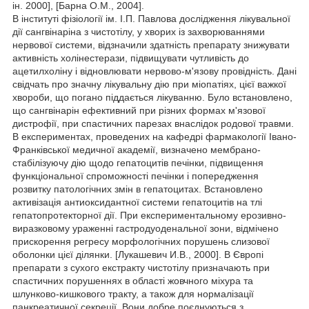
ін. 2000], [Барна О.М., 2004].
В інституті фізіології ім. І.П. Павлова дослідження лікувальної
дії сангвінаріна з чистотілу, у хворих із захворюваннями
нервової системи, відзначили здатність препарату знижувати
активність холінестерази, підвищувати чутливість до
ацетилхоліну і відновлювати нервово-м'язову провідність. Дані
свідчать про значну лікувальну дію при міопатіях, цієї важкої
хвороби, що погано піддається лікуванню. Було встановлено,
що сангвінарін ефективний при різних формах м'язової
дистрофії, при спастичних парезах внаслідок родової травми.
В експериментах, проведених на кафедрі фармакології Івано-
Франківської медичної академії, визначено мембрано-
стабілізуючу дію щодо гепатоцитів печінки, підвищення
функціональної спроможності печінки і попередження
розвитку патологічних змін в гепатоцитах. Встановлено
активізація антиоксидантної системи гепатоцитів на тлі
гепатопротекторної дії. При експериментальному ерозивно-
виразковому ураженні гастродуоденальної зони, відмічено
прискорення регресу морфологічних порушень слизової
оболонки цієї ділянки. [Лукашевич И.В., 2000]. В Європі
препарати з сухого екстракту чистотілу призначають при
спастичних порушеннях в області жовчного міхура та
шлунково-кишкового тракту, а також для нормалізації
панкреатичної секреції. Вони добре поєднуються з