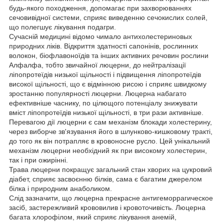
будь-якого походження, допомагає при захворюваннях
сечовивідної системи, сприяє виведенню сечокислих солей,
що полегшує лікування подагри.
Сучасній медицині відомо чимало антихолестериновых
природних ліків. Відкриття здатності сапонінів, рослинних
волокон, біофлавоноїдів та інших активних речовин рослини
Алфалфа, тобто звичайної люцерни, до нейтралізації
ліпопротеїдів низької щільності і підвищення ліпопротеїдів
високої щільності, що є відмінною рисою і сприяє швидкому
зростанню популярності люцерни. Люцерна набагато
ефективніше часнику, по цілющого потенціалу знижувати
вміст ліпопротеїдів низької щільності, в три рази активніше.
Перевагою дії люцерни є сам механізм блокади холестерину,
через виборче зв'язування його в шлунково-кишковому тракті,
до того як він потрапляє в кровоносне русло. Цей унікальний
механізм люцерни необхідний як при високому холестерин,
так і при ожирінні.
Трава люцерни покращує загальний стан хворих на цукровий
діабет, сприяє засвоєнню білків, сама є багатим джерелом
білка і природним анаболиком.
Слід зазначити, що люцерна прекрасне антигеморрагическое
засіб, застережливий крововилив і кровоточивість. Люцерна
багата хлорофілом, який сприяє лікування анемій,