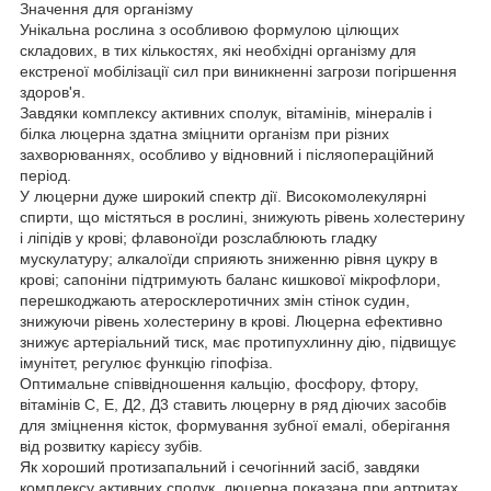
Значення для організму
Унікальна рослина з особливою формулою цілющих
складових, в тих кількостях, які необхідні організму для
екстреної мобілізації сил при виникненні загрози погіршення
здоров'я.
Завдяки комплексу активних сполук, вітамінів, мінералів і
білка люцерна здатна зміцнити організм при різних
захворюваннях, особливо у відновний і післяопераційний
період.
У люцерни дуже широкий спектр дії. Високомолекулярні
спирти, що містяться в рослині, знижують рівень холестерину
і ліпідів у крові; флавоноїди розслаблюють гладку
мускулатуру; алкалоїди сприяють зниженню рівня цукру в
крові; сапоніни підтримують баланс кишкової мікрофлори,
перешкоджають атеросклеротичних змін стінок судин,
знижуючи рівень холестерину в крові. Люцерна ефективно
знижує артеріальний тиск, має протипухлинну дію, підвищує
імунітет, регулює функцію гіпофіза.
Оптимальне співвідношення кальцію, фосфору, фтору,
вітамінів С, Е, Д2, Д3 ставить люцерну в ряд діючих засобів
для зміцнення кісток, формування зубної емалі, оберігання
від розвитку карієсу зубів.
Як хороший протизапальний і сечогінний засіб, завдяки
комплексу активних сполук, люцерна показана при артритах