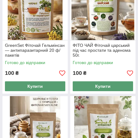
GreenSet Фіточай Гельмінсан
ФІТО ЧАЙ Фіточай царський
— антипаразитарний 20 ф/
під час простати та аденома
пакетів
50г.
Готово до відправки
Готово до відправки
100
100
₴
₴
Купити
Купити