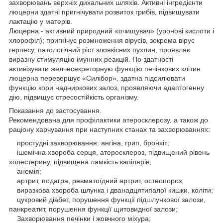
захворювань верхніх дихальних шляхів. Активні інгредієнти
люцерни здатні пригнічувати розвиток грибів, підвищувати
лактацію у матерів.
Люцерна - активний природний «очищувач» (уронові кислоти і
хлорофіл); пригнічує розмноження вірусів, зокрема вірус
герпесу, патологічний ріст злоякісних пухлин, проявляє
виразну стимуляцію імунних реакцій. По здатності
активізувати желчесекреторную функцію печінкових клітин
люцерна перевершує «Силібор», здатна підсилювати
функцію кори надниркових залоз, проявляючи адаптогенну
дію, підвищує стресостійкість організму.
Показання до застосування.
Рекомендована для профілактики атеросклерозу, а також до
раціону харчування при наступних станах та захворюваннях:
простудні захворювання: ангіна, грип, бронхіт;
ішемічна хвороба серця, атеросклероз, підвищений рівень
холестерину, підвищена ламкість капілярів;
анемія;
артрит, подагра, ревматоїдний артрит, остеопороз;
виразкова хвороба шлунка і дванадцятипалої кишки, коліти;
цукровий діабет, порушення функції підшлункової залози,
панкреатит, порушення функції щитовидної залози;
Захворювання печінки і жовчного міхура;