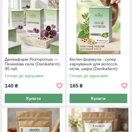
Данікафарм Розторопша —
Біотин формула - супер
Печінкова сила (Danikafarm)
харчування для волосся,
90 таб.
нігтів, шкіри (Danikafarm)
90таб.
Готово до відправки
Готово до відправки
140
165
₴
₴
Купити
Купити