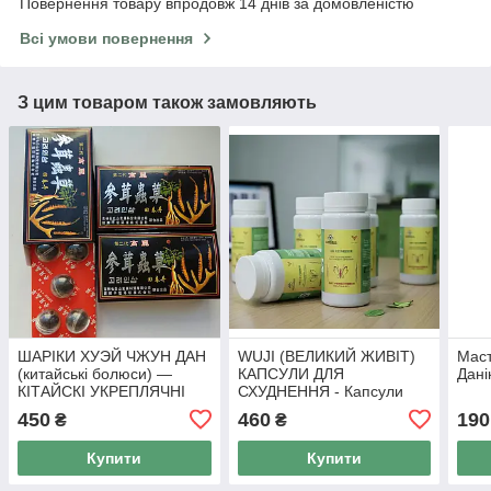
Повернення товару впродовж 14 днів за домовленістю
Всі умови повернення
З цим товаром також замовляють
ШАРІКИ ХУЭЙ ЧЖУН ДАН
WUJI (ВЕЛИКИЙ ЖИВІТ)
Мас
(китайські болюси) —
КАПСУЛИ ДЛЯ
Дані
КІТАЙСКІ УКРЕПЛЯЧНІ
СХУДНЕННЯ - Капсули
ПІЛЮЛІ ДЛЯ ТРОЖЧИН, 5
для схуднення Тянь Ву, 50
450
460
190
₴
₴
пілюль по 3 г
капс
Купити
Купити