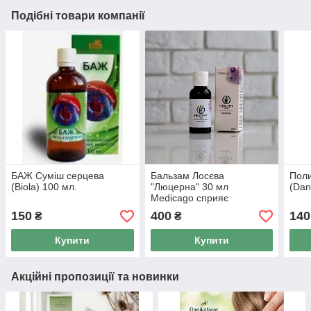
Подібні товари компанії
БАЖ Суміш серцева
Бальзам Лосєва
Пол
(Biola) 100 мл.
"Люцерна" 30 мл
(Dan
Medicago сприяє
регенерації клітин печінки
150
400
140
₴
₴
та допомагає виведенню
токсинів.
Купити
Купити
Акційні пропозиції та новинки