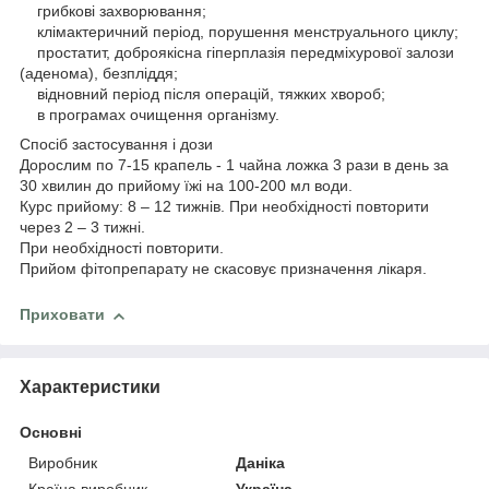
грибкові захворювання;
клімактеричний період, порушення менструального циклу;
простатит, доброякісна гіперплазія передміхурової залози
(аденома), безпліддя;
відновний період після операцій, тяжких хвороб;
в програмах очищення організму.
Спосіб застосування і дози
Дорослим по 7-15 крапель - 1 чайна ложка 3 рази в день за
30 хвилин до прийому їжі на 100-200 мл води.
Курс прийому: 8 – 12 тижнів. При необхідності повторити
через 2 – 3 тижні.
При необхідності повторити.
Прийом фітопрепарату не скасовує призначення лікаря.
Приховати
Характеристики
Основні
Виробник
Даніка
Країна виробник
Україна