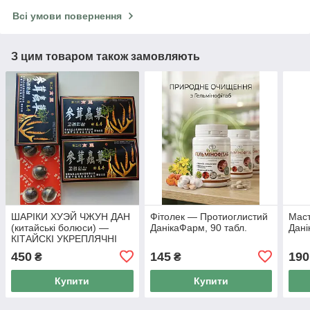
Всі умови повернення
З цим товаром також замовляють
ШАРІКИ ХУЭЙ ЧЖУН ДАН
Фітолек — Протиоглистий
Мас
(китайські болюси) —
ДанікаФарм, 90 табл.
Дані
КІТАЙСКІ УКРЕПЛЯЧНІ
ПІЛЮЛІ ДЛЯ ТРОЖЧИН, 5
450
145
190
₴
₴
пілюль по 3 г
Купити
Купити