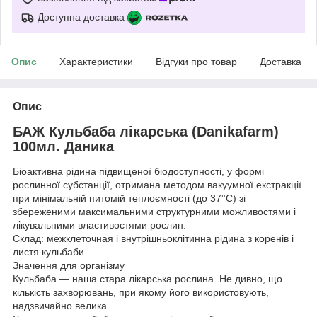
Доступна доставка
Опис
Характеристики
Відгуки про товар
Доставка
Опис
БАЖ Кульбаба лікарська (Danikafarm)
100мл. Даника
Біоактивна рідина підвищеної біодоступності, у формі
рослинної субстанції, отримана методом вакуумної екстракції
при мінімальній питомій теплоємності (до 37°С) зі
збереженими максимальними структурними можливостями і
лікувальними властивостями рослин.
Склад: межклеточная і внутрішньоклітинна рідина з коренів і
листя кульбаби.
Значення для організму
Кульбаба — наша стара лікарська рослина. Не дивно, що
кількість захворювань, при якому його використовують,
надзвичайно велика.