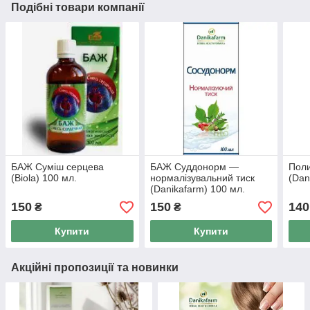
Подібні товари компанії
БАЖ Суміш серцева
БАЖ Суддонорм —
Пол
(Biola) 100 мл.
нормалізувальний тиск
(Dan
(Danikafarm) 100 мл.
150
150
140
₴
₴
Купити
Купити
Акційні пропозиції та новинки