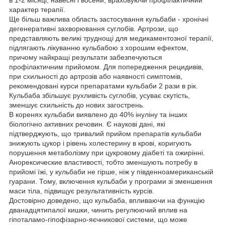
в 1-2 місяці, навесні і восени, враховуючи профілактичний
характер терапії.
Ще більш важлива область застосування кульбаби - хронічні
дегенеративні захворювання суглобів. Артрози, що
представляють великі труднощі для медикаментозної терапії,
підлягають лікуванню кульбабою з хорошим ефектом,
причому найкращі результати забезпечуються
профілактичним прийомом. Для попередження рецидивів,
при схильності до артрозів або наявності симптомів,
рекомендовані курси препаратами кульбаби 2 рази в рік.
Кульбаба збільшує рухливість суглобів, усуває скутість,
зменшує схильність до нових загострень.
В коренях кульбаби виявлено до 40% інуліну та інших
біологічно активних речовин. Є наукові дані, які
підтверджують, що тривалий прийом препаратів кульбаби
знижують цукор і рівень холестерину в крові, коригують
порушення метаболізму при цукровому діабеті та ожирінні.
Анорексические властивості, тобто зменшують потребу в
прийомі їжі, у кульбаби не гірше, ніж у південноамериканській
гуарани. Тому, включення кульбаби у програми зі зменшення
маси тіла, підвищує результативність курсів.
Достовірно доведено, що кульбаба, впливаючи на функцію
дванадцятипалої кишки, чинить регулюючий вплив на
гіпоталамо-гіпофізарно-яєчникової системи, що може