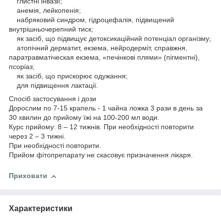
глистні інвазії;
анемія, лейкопенія;
набряковий синдром, гідроцефалія, підвищений
внутрішньочерепний тиск;
як засіб, що підвищує детоксикаційний потенціал організму;
атопічний дерматит, екзема, нейродерміт, справжня,
паратравматіческая екзема, «печінкові плями» (пігментні),
псоріаз;
як засіб, що прискорює одужання;
для підвищення лактації.
Спосіб застосування і дози
Дорослим по 7-15 крапель - 1 чайна ложка 3 рази в день за
30 хвилин до прийому їжі на 100-200 мл води.
Курс прийому: 8 – 12 тижнів. При необхідності повторити
через 2 – 3 тижні.
При необхідності повторити.
Прийом фітопрепарату не скасовує призначення лікаря.
Приховати
Характеристики