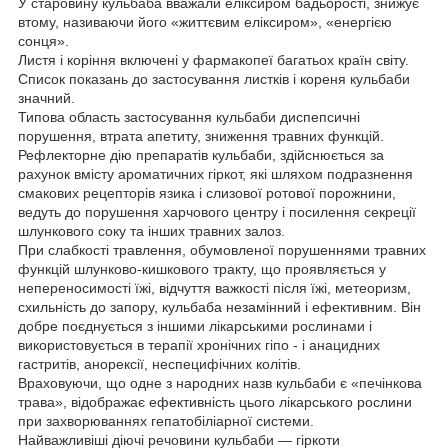
У старовину кульбаба вважали еліксиром бадьорості, знижує
втому, називаючи його «життєвим еліксиром», «енергією
сонця».
Листя і коріння включені у фармакопеї багатьох країн світу.
Список показань до застосування листків і кореня кульбаби
значний.
Типова область застосування кульбаби диспепсичні
порушення, втрата апетиту, зниження травних функцій.
Рефлекторне дію препаратів кульбаби, здійснюється за
рахунок вмісту ароматичних гіркот, які шляхом подразнення
смакових рецепторів язика і слизової ротової порожнини,
ведуть до порушення харчового центру і посилення секреції
шлункового соку та інших травних залоз.
При слабкості травлення, обумовленої порушеннями травних
функцій шлунково-кишкового тракту, що проявляється у
непереносимості їжі, відчуття важкості після їжі, метеоризм,
схильність до запору, кульбаба незамінний і ефективним. Він
добре поєднується з іншими лікарськими рослинами і
використовується в терапії хронічних гіпо - і анацидних
гастритів, анорексії, неспецифічних колітів.
Враховуючи, що одне з народних назв кульбаби є «печінкова
трава», відображає ефективність цього лікарського рослини
при захворюваннях гепатобіліарної системи.
Найважливіші діючі речовини кульбаби — гіркоти