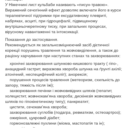
У Німеччині лист кульбаби називають «писун-травою».
Виражений сечогінний ефект дозволяє включати його в курси
терапевтичної підтримки при ексудативному плевриті,
набряках, асциті, при гідроцефалії, підвищеному
внутрішньочерепному тиску, при запальних процесах,
вірусному навантаженні та інтоксикації.
Показання до застосування.
Рекомендується як загальнозміцнюючий засіб дієтичної
корекції порушень травлення та жовчовиділення, а також до
раціону харчування при наступних станах та захворюваннях:
хронічні захворювання шлунково-кишкового тракту ( гіпо-,
анацидний гастрит, виразкова хвороба шлунка на ґрунті ахілії;
атонічний, неспецифічний коліт); анорексія;
порушення процесів травлення (метеоризм, схильність до
запору, тяжкість після їжі);
захворювання печінки і жовчовивідних шляхів (гепатит,
холецистит, жовчнокам'яна хвороба; дискінезія жовчовивідних
шляхів по гіпокінетичному типу); панкреатит;
цистити, сечокам'яна хвороба;
захворювання суглобів (подагра, ревматизм, остеоартроз);
ожиріння, цукровий діабет;
гормонозалежні пухлини (міома, мастопатія та ін);