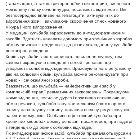
(тараксацин), а також тритерпеноїди і ситостерин, виявляють
жовчогінну і легку сечогінну дію, посилюють відтік жовчі. Він
безпосередньо впливає на гепатоцити, активуючи їх до
вироблення жовчі і викликаючи скорочення стінок жовчного
міхура і його випорожнення.
У медицині кульбаба зараховують до антидискразическим
засобів. Здатність надавати допомогу при хронічних хворобах
обміну речовин з тенденцією до різних ускладнень у кульбаби
достовірно доведена.
Корінь кульбаби, листя сприяють посилення діурезу, тим
самим покращуючи виведення солей і речовин, що
утворюють сольові відкладення. Враховуючи його регулюючу
дію на сольовий обмін, кульбаба можна рекомендувати при
жовчо - і сечокам'яної хвороби.
Вважається, що кульбаба — найефективніший засіб у
комплексній терапії ревматичних захворювань. Покращуючи
жовчовиділення, посилює діурез і позитивно впливаючи на
обмін речовин, кульбаба запускає механізм благотворного
впливу на сполучну тканину, надаючи спільну регулюючу дію
на клітинному рівні. Особливо ефективний кульбаба при
хронічних хворобах обміну речовин, насамперед, при подагрі
з тенденцією до різних сольових відкладів.
Як антидискразическое засіб, кульбаба призначають курсами