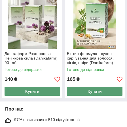
Данікафарм Розторопша —
Біотин формула - супер
Печінкова сила (Danikafarm)
харчування для волосся,
90 таб.
нігтів, шкіри (Danikafarm)
90таб.
Готово до відправки
Готово до відправки
140
165
₴
₴
Купити
Купити
Про нас
97% позитивних з 510 відгуків за рік