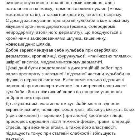
використовуватися в терапії не тільки ожиріння, але і
патологічного клімаксу, гормонозалежних пухлин (міома,
мастопатія та ін), а також панкреатиту, вітиліго, псоріазу.
Є досвід застосування препаратів кульбаби в комплексному
лікуванні хронічних дерматозів (екзема, склеродермії,
нейродерміту, атопічного дерматиту), що поєднуються з
хронічними захворюваннями шлунка, кишечнику,
жовчовивідних шляхів.
Добре зарекомендував себе кульбаба при сверблячих
дерматозах, кропив'янці, фурункульозі, «печінкових плямах»,
шкірної висипки, медикаментозному дерматиті.
Цікаві дані були представлені в дисертаційній роботі про
вплив препарату з наземної і підземної частини кульбаби на
функцію нервової системи. Експериментально відзначені
виражені противоневротические і антистресові властивості
кульбаби і його позитивний вплив на процеси утворення
нейрогенних виразок.
До лікувальним властивостям кульбаби можна віднести
«кровоочисний», поліпшує склад крові, збільшує кількість білих
(при лейкопенії) і червоних (при анемії) кров'яних тілець,
прискорює одужання після тяжких інфекцій, травм, операцій,
стресів, при весняної втоми, а також його властивості,
підвищують тонус при статевій слабкості і збільшують
лактацію.