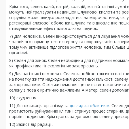
Крім того, селен, калій, натрій, кальцій, магній та інші луж
можуть нейтралізувати надлишок шлункової кислоти та розв
спіруліна може швидко розкладатися на мікрочастинки, які 
регенерації слизової оболонки шлунка та відновленню по
стимулювальний ефект алкоголю на шлунок.
7) Для чоловіків. Селен використовується для лікування чол
чоловічого гормону тестостерону та покращує якість сперми
тому чим активніше підлогове життя чоловіка, тим більша щ
організмі.
8) Селен для жінок. Селен необхідний для підтримки норма
як профілактика гінекологічних захворювань.
9) Для вагітних і немовлят. Селен запобігає токсикоз вагітни
на початку життя надходження достатньої кількості селену
захворюванням. Оскільки немовля ще не встиг накопичити 
селену з поза є критично важливим. А матері селен допомаг
10) схуднення.
11) Детоксикація організму та
догляд за обличчям
. Селен д
протистоїть руйнуванню клітин і стримує процес старіння
порізів і подряпин. Крім цього, за допомогою селену прискор
12) Захист від радіації.