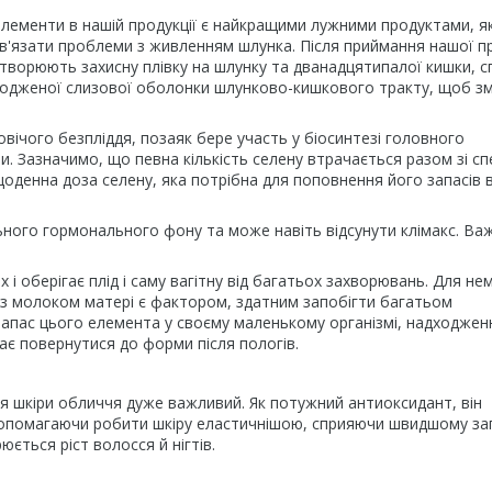
ні елементи в нашій продукції є найкращими лужними продуктами, як
'язати проблеми з живленням шлунка. Після приймання нашої пр
утворюють захисну плівку на шлунку та дванадцятипалої кишки, 
шкодженої слизової оболонки шлунково-кишкового тракту, щоб з
овічого безпліддя, позаяк бере участь у біосинтезі головного
. Зазначимо, що певна кількість селену втрачається разом зі с
оденна доза селену, яка потрібна для поповнення його запасів 
льного гормонального фону та може навіть відсунути клімакс. Ва
х і оберігає плід і саму вагітну від багатьох захворювань. Для н
 з молоком матері є фактором, здатним запобігти багатьом
запас цього елемента у своєму маленькому організмі, надходжен
ає повернутися до форми після пологів.
ля шкіри обличчя дуже важливий. Як потужний антиоксидант, він
, допомагаючи робити шкіру еластичнішою, сприяючи швидшому з
юється ріст волосся й нігтів.