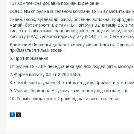
13) Комплексна добавка поживних речовин.
DUNDING спіруліна із селеном компанії ТЯНЬВУ містить ши
Селен, білок, вуглеводи, жири, рослинні волокна, природний п
магній, бета-каротин, вітамін B1, вітамін B2, вітамін B6, віт
кислота. Інші поживні речовини: ç-ліноленову кислоту, полі
кислоту (EPA), супероксиддисмутазу (SOD) і т. ін. Селен зас
Внимание! Переваги добавок селену дійсно багато. Однак, ві
приймається тільки ззовні.
6. Протипоказання
Спіруліна ТЯНИВУ передбачена для всіх людей (діти, молодь,
7. Форма випуску 0.25 г Х 200 табл.
8. Спосіб застосування 3-5 табл. на добу. Приймати між при
9. Умови зберігання У сухому захищеному від світла місці.
10. Термін придатності 2 роки від дати виготовлення.