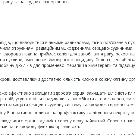
 грипу та застудних захворювань.
підів, що виводиться вільними радикалами, тісно пов'язане з пу
мічним отруєнням, радіаційним ушкодженням, серцево-судинними
: здорова людина приймає селен для запобігання раку, ракові па
ня пухлини, зменшення ймовірності рецидиву. Селен є сенсибілі
обічну дію ліків для променевої терапії та хімієтерапії та підвищ
рові, доставляючи достатню кількість кисню в кожну клітину орг
може ефективно захищати здоров'я серця, захищати цілісність клі
артерій, усувати вільні радикали та запобігати атеросклероз, зм
н і захищати серцево-судинну систему та здоров'я серцевого м'
міну Е позитивно впливає на профілактику та лікування некрозу пе
ах людського організму вміст селену в оку найвищий. Селен є важ
ахищати здорову функцію органів ока.
причинені шкідливими елементами, як-от свинець, ртуть, кадмій,