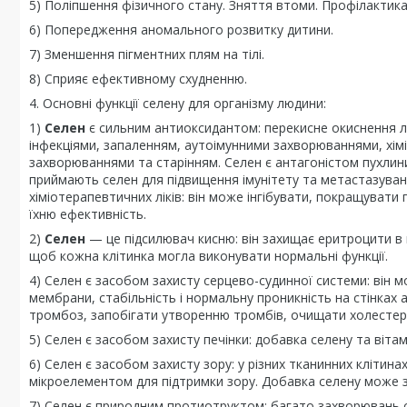
5) Поліпшення фізичного стану. Зняття втоми. Профілактика
6) Попередження аномального розвитку дитини.
7) Зменшення пігментних плям на тілі.
8) Сприяє ефективному схудненню.
4. Основні функції селену для організму людини:
1)
Селен
є сильним антиоксидантом: перекисне окиснення лі
інфекціями, запаленням, аутоімунними захворюваннями, хі
захворюваннями та старінням. Селен є антагоністом пухлини
приймають селен для підвищення імунітету та метастазуван
хіміотерапевтичних ліків: він може інгібувати, покращувати п
їхню ефективність.
2)
Селен
— це підсилювач кисню: він захищає еритроцити в к
щоб кожна клітинка могла виконувати нормальні функції.
4) Селен є засобом захисту серцево-судинної системи: він 
мембрани, стабільність і нормальну проникність на стінках 
тромбоз, запобігати утворенню тромбів, очищати холестери
5) Селен є засобом захисту печінки: добавка селену та віта
6) Селен є засобом захисту зору: у різних тканинних клітин
мікроелементом для підтримки зору. Добавка селену може з
7) Селен є природним протиотруктом: багато захворювань с