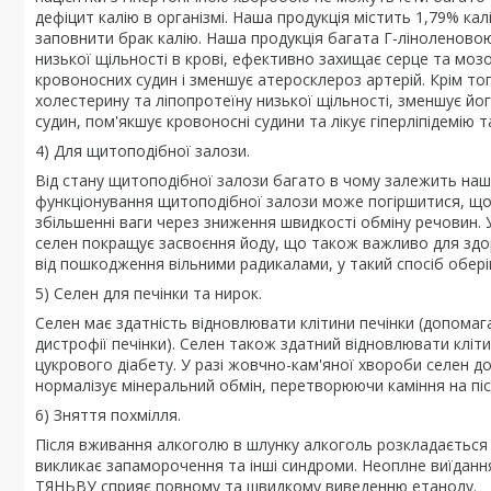
дефіцит калію в організмі. Наша продукція містить 1,79% кал
заповнити брак калію. Наша продукція багата Г-ліноленовою
низької щільності в крові, ефективно захищає серце та мозо
кровоносних судин і зменшує атеросклероз артерій. Крім то
холестерину та ліпопротеїну низької щільності, зменшує йог
судин, пом'якшує кровоносні судини та лікує гіперліпідемію 
4) Для щитоподібної залози.
Від стану щитоподібної залози багато в чому залежить наше
функціонування щитоподібної залози може погіршитися, що 
збільшенні ваги через зниження швидкості обміну речовин. 
селен покращує засвоєння йоду, що також важливо для здо
від пошкодження вільними радикалами, у такий спосіб оберіг
5) Селен для печінки та нирок.
Селен має здатність відновлювати клітини печінки (допомага
дистрофії печінки). Селен також здатний відновлювати кліти
цукрового діабету. У разі жовчно-кам'яної хвороби селен доп
нормалізує мінеральний обмін, перетворюючи каміння на піс
6) Зняття похмілля.
Після вживання алкоголю в шлунку алкоголь розкладається 
викликає запаморочення та інші синдроми. Неоплне виїданн
ТЯНЬВУ сприяє повному та швидкому виведенню етанолу.