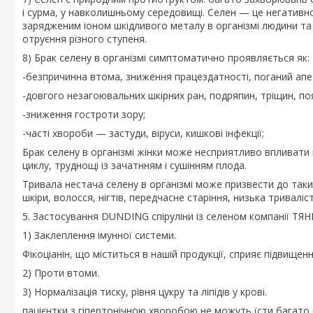
і сурма, у навколишньому середовищі. Селен — це негатив
зарядженим іоном шкідливого металу в організмі людини т
отруєння різного ступеня.
8) Брак селену в організмі симптоматично проявляється як:
-безпричинна втома, зниження працездатності, поганий апе
-довгого незагоювальних шкірних ран, подряпин, тріщин, поя
-зниження гостроти зору;
-часті хвороби — застуди, віруси, кишкові інфекції;
Брак селену в організмі жінки може несприятливо впливати
циклу, труднощі із зачатнням і сушінням плода.
Тривала нестача селену в організмі може призвести до таких
шкіри, волосся, нігтів, передчасне старіння, низька триваліст
5. Застосування DUNDING cпіруліни із селеном компанії ТЯ
1) Заклеплення імунної системи.
Фікоціанін, що міститься в нашій продукції, сприяє підвище
2) Проти втоми.
3) Нормалізація тиску, рівня цукру та ліпідів у крові.
пацієнтки з гіпертонічною хворобою не можуть їсти багато