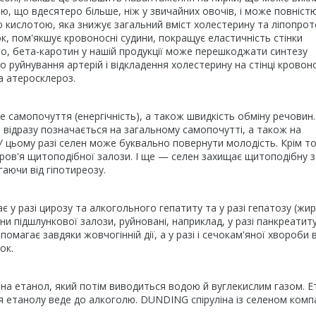
ію, що вдесятеро більше, ніж у звичайних овочів, і може повніст
 кислотою, яка знижує загальний вміст холестерину та ліпопрот
к, пом'якшує кровоносні судини, покращує еластичність стінки
го, бета-каротин у нашій продукції може перешкоджати синтезу
о руйнування артерій і відкладення холестерину на стінці кровон
та атеросклероз.
 самопочуття (енергічність), а також швидкість обміну речовин.
відразу позначається на загальному самопочутті, а також на
У цьому разі селен може буквально повернути молодість. Крім то
ров'я щитоподібної залози. І ще — селен захищає щитоподібну 
аючи від гіпотиреозу.
є у разі цирозу та алкогольного гепатиту та у разі гепатозу (жи
ни підшлункової залози, руйновані, наприклад, у разі панкреатит
омагає завдяки жовчогінній дії, а у разі і сечокам'яної хвороби в
ок.
на етанол, який потім виводиться водою й вуглекислим газом. Е
я етанолу веде до алкоголю. DUNDING спіруліна із селеном компа