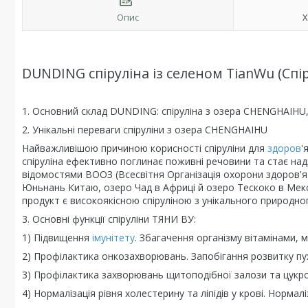
Опис
Х
DUNDING спіруліна із селеном TianWu (Спір
1. Основний склад DUNDING: спіруліна з озера СHENGHAIHU, с
2. Унікальні переваги спіруліни з озера CHENGHAIHU
Найважливішою причиною корисності спіруліни для
здоров
'
спіруліна ефективно поглинає поживні речовини та стає над
відомостями ВООЗ (Всесвітня Організація охорони здоров'я) 
Юньнань Китаю, озеро Чад в Африці й озеро Тескоко в Мекс
продукт є високоякісною спіруліною з унікального природно
3. Основні функції спіруліни ТЯНИ ВУ:
1) Підвищення
імунітету
. Збагачення організму вітамінами, 
2) Профілактика онкозахворювань. Запобігання розвитку пу
3) Профілактика захворювань щитоподібної залози та цукро
4) Нормалізація рівня холестерину та ліпідів у крові. Нормалі