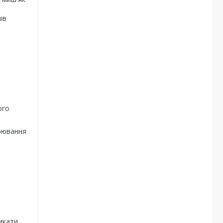
ів
ого
орювання
икати