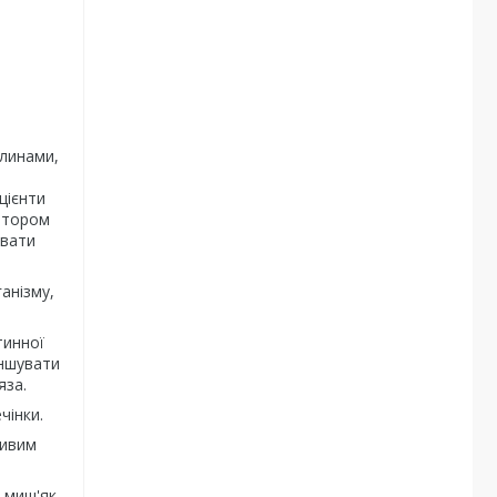
хлинами,
цієнти
затором
увати
анізму,
тинної
еншувати
яза.
чінки.
ливим
 миш'як