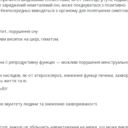
но заряджений неметалевий іон, може поєднуватися з позитивно
а безпосередньо виводяться з організму для полегшення симптом
тит, порушення сну
ви висипок на шкірі, гематом;
 на її репродуктивну функцію — можливі порушення менструальн
 наслідків, як-от атеросклероз, зниження функції печінки, захв
ь життя та ін.
НЬВУ
нню імунітету людини та зниженню захворюваності.
 солі, інакше це збільшить навантаження на нирки, що може викл