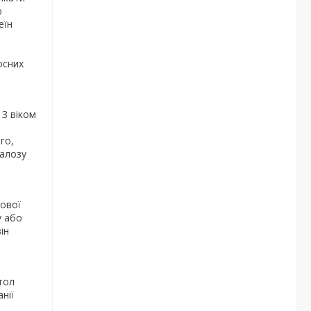
ю
еїн
осних
 З віком
го,
залозу
рової
у або
ін
тол
нії