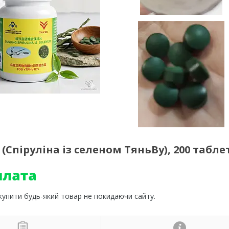
(Спіруліна із селеном ТяньВу), 200 табле
 купити будь-який товар не покидаючи сайту.