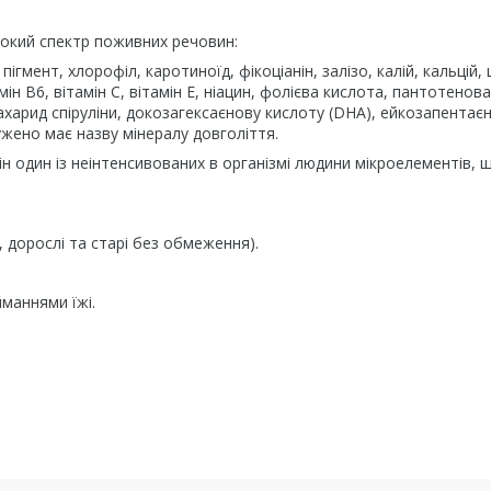
рокий спектр поживних речовин:
ігмент, хлорофіл, каротиноїд, фікоціанін, залізо, калій, кальцій, 
амін B6, вітамін С, вітамін Е, ніацин, фолієва кислота, пантотенова
сахарид спіруліни, докозагексаєнову кислоту (DHA), ейкозапентає
лужено має назву мінералу довголіття.
н один із неінтенсивованих в організмі людини мікроелементів, 
 дорослі та старі без обмеження).
йманнями їжі.