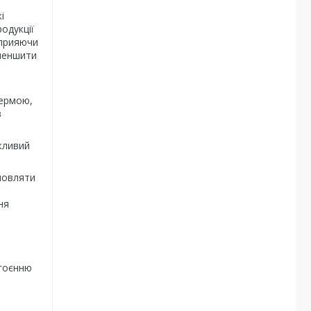
і
одукції
сприяючи
меншити
пермою,
в
жливий
емовляти
ня
агоєнню