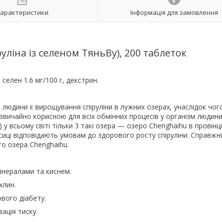
арактеристики
Інформація для замовлення
уліна із селеном ТяньВу), 200 таблеток
елен 1.6 мг/100 г, декстрин.
я людини є вирощування спіруліни в лужних озерах, унаслідок чог
звичайно корисною для всіх обмінних процесів у організм людини
у всьому світі тільки 3 такі озера — озеро Chenghaihu в провінці
иці відповідають умовам до здорового росту спіруліни. Справжн
го озера Chenghaihu.
мінералами та киснем.
хлин.
вого діабету.
зація тиску.