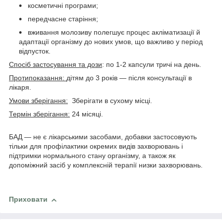
косметичні програми;
передчасне старіння;
вживання молозиву полегшує процес акліматизації й
адаптації організму до нових умов, що важливо у період
відпусток.
Спосіб застосування та дози
: по 1-2 капсули тричі на день.
Протипоказання:
дітям до 3 років — після консультації в
лікаря.
Умови зберігання:
Зберігати в сухому місці.
Термін зберігання:
24 місяці.
БАД — не є лікарськими засобами, добавки застосовують
тільки для профілактики окремих видів захворювань і
підтримки нормального стану організму, а також як
допоміжний засіб у комплексній терапії низки захворювань.
Приховати