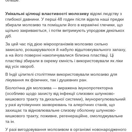
більше.
Унікальні цілющі властивості молозиву
відомі людству з
глибокої давнини. У перші 48 годин після відела наші предки
збирали молозиво та поміщали його в керамічні глечики, що
щільно закриваються, і потім витримують упродовж декількох
діб.
За цей час під дією мікроорганізмів молозиво сильно
закисало, розшарувалося й набуло відштовхувального запаху,
а на його поверхні накопичувалися білизна пластівці. Ці
пластівці збирали в окрему ємність і використовували як ліки
від усіх хвороб.
В Індії цілителі століттями використовували молозиво для
лікування як фізичних, так і душевних ран.
Біологічна дія молозива — виражена імунопротекторна
(особливо щодо захисту від інфекції слизових шлунково-
кишкового тракту та дихальної системи), імунорегулювальний
у разі аутоімунних захворювань та алергічних станів, що
захищає та відновлювальне слизову оболонку шлунково-
кишкового тракту, поживне, регенераційне, омолоджувальне
та ін.
У разі вигодовування молозивом в організмі новонародженого