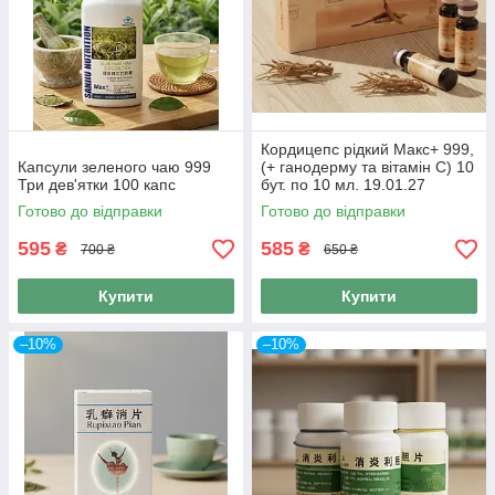
Кордицепс рідкий Макс+ 999,
Капсули зеленого чаю 999
(+ ганодерму та вітамін С) 10
Три дев'ятки 100 капс
бут. по 10 мл. 19.01.27
Готово до відправки
Готово до відправки
595
585
₴
₴
700 ₴
650 ₴
Купити
Купити
–10%
–10%