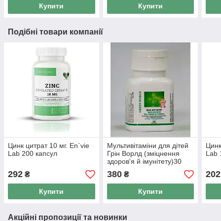
Купити
Купити
Подібні товари компанії
Цинк цитрат 10 мг. En`vie
Мультивітаміни для дітей
Цинк
Lab 200 капсул
Грін Ворлд (зміцнення
Lab 
здоров'я й імунітету)30
таблеток по 1000 мг
292
380
202
₴
₴
Купити
Купити
Акційні пропозиції та новинки