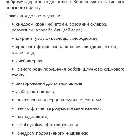
доброму
здоров
'ю та довголіттю. Воно не має негативного
побічного ефекту.
Показання до застосування:
синдром хронічної втоми, розсіяний склероз,
ревматизм, хвороба Альцгеймера;
шкірний туберкульозлодь, склеродермія;
хронічні інфекції, запалення сечовивідних шляхів,
молочниця;
дисбактеріоз;
різного роду порушення роботи шлунково-кишкового
тракту;
захворювання дихальних шляхів;
діабет, остеопороз;
захворювання серцево-судинної системи.
великі фізичні та розумові навантаження;
імунодефіцити;
різні аутоімунні захворювання;
синдром подразненого кишківника;