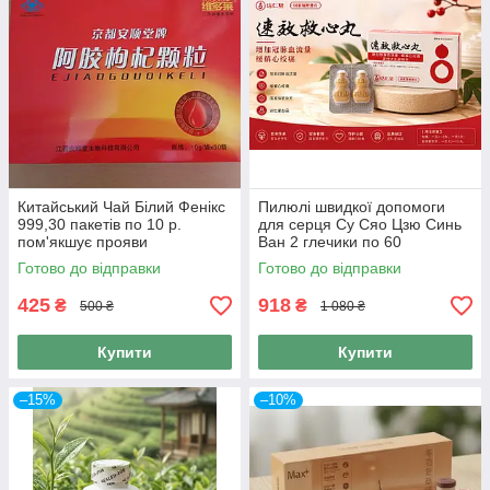
Китайський Чай Білий Фенікс
Пилюлі швидкої допомоги
999,30 пакетів по 10 р.
для серця Су Сяо Цзю Синь
пом'якшує прояви
Ван 2 глечики по 60
клімактеричного синдрому.
сублінгвальних пилюль 120
Готово до відправки
Готово до відправки
пілюль
425
918
₴
₴
500 ₴
1 080 ₴
Купити
Купити
–15%
–10%