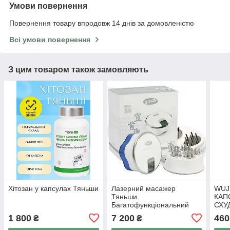
Умови повернення
Повернення товару впродовж 14 днів за домовленістю
Всі умови повернення
З цим товаром також замовляють
Хітозан у капсулах Тяньши
Лазерний масажер
WUJ
Тяньши
КАП
Багатофункціональний
СХУ
масажер TQ-Z06 Ішоукан
для 
1 800
7 200
460
₴
₴
капс