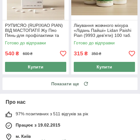
РУПИСЯО (RUPIXIAO PIAN)
Лікування жовчного міхура
ВІД МАСТОПАТІЇ Жу Пяо
«Лідань Пайші» Lidan Paishi
Пянь-для профілактики та
Pian (9993 дев'яти) 100 таб.
лікування молочної залози
Готово до відправки
Готово до відправки
100 таб., 999
540
315
₴
₴
600 ₴
350 ₴
Купити
Купити
Показати ще
Про нас
97% позитивних з 511 відгуків за рік
Працює з 19.02.2015
м. Київ