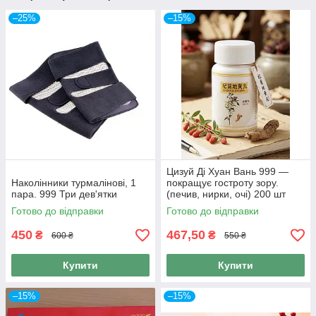
–25%
–15%
Цизуй Ді Хуан Вань 999 —
Наколінники турмалінові, 1
покращує гостроту зору.
пара. 999 Три дев'ятки
(печив, нирки, очі) 200 шт
Готово до відправки
Готово до відправки
450
467,50
₴
₴
600 ₴
550 ₴
Купити
Купити
–15%
–15%