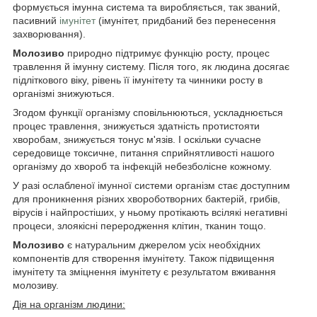
формується імунна система та виробляється, так званий,
пасивний
імунітет
(імунітет, придбаний без перенесення
захворювання).
Молозиво
природно підтримує функцію росту, процес
травлення й імунну систему. Після того, як людина досягає
підліткового віку, рівень її імунітету та чинники росту в
організмі знижуються.
Згодом функції організму сповільнюються, ускладнюється
процес травлення, знижується здатність протистояти
хворобам, знижується тонус м'язів. І оскільки сучасне
середовище токсичне, питання сприйнятливості нашого
організму до хвороб та інфекцій небезболісне кожному.
У разі ослабленої імунної системи організм стає доступним
для проникнення різних хвороботворних бактерій, грибів,
вірусів і найпростіших, у ньому протікають всілякі негативні
процеси, злоякісні переродження клітин, тканин тощо.
Молозиво
є натуральним джерелом усіх необхідних
компонентів для створення імунітету. Також підвищення
імунітету та зміцнення імунітету є результатом вживання
молозиву.
Дія на організм людини: