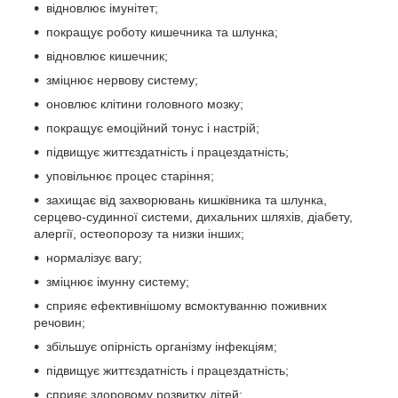
відновлює імунітет;
покращує роботу кишечника та шлунка;
відновлює кишечник;
зміцнює нервову систему;
оновлює клітини головного мозку;
покращує емоційний тонус і настрій;
підвищує життєздатність і працездатність;
уповільнює процес старіння;
захищає від захворювань кишківника та шлунка,
серцево-судинної системи, дихальних шляхів, діабету,
алергії, остеопорозу та низки інших;
нормалізує вагу;
зміцнює імунну систему;
сприяє ефективнішому всмоктуванню поживних
речовин;
збільшує опірність організму інфекціям;
підвищує життєздатність і працездатність;
сприяє здоровому розвитку дітей;