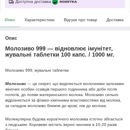
Доступна доставка
Опис
Характеристики
Відгуки про товар
Доставка
Опис
Молозиво 999 — відновлює імунітет,
жувальні таблетки 100 капс. / 1000 мг.
Молозиво 999, жувальні таблетки
Молозиво
— це секрет, що виділяється молочними залозами
жіночих особин ссавців першого годинника або доби після
пологів, до появи материнського молока. Молозиво сильно
відрізняється за фізико-хімічними властивостями від молока,
за складом молозиво ближче до крові, ніж до молока.
Молекулярна будова коров'ячого молозива істотно збігається
з людським. Коровево містить імунні чинники в 10-20 разів