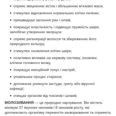
сприяє зміцненню кісток і збільшенню м'язової маси;
стимулює відновлення нормальних клітин печінки;
пришвидшує загоєння ран і опіків;
покращує еластичність і підвищує пружність шкіри,
запобігає утворенню зморщок;
сприяє регенерації волосся та збереженню його
природного кольору,
стимулює оновлення клітин шкіри;
позитивно впливає на нервову систему, оновлює
клітини головного мозку,
покращує емоційний тонус і настрій;
уповільнює процес старіння;
допомагає уникнути застуди, грипу або вірусної
інфекції;
очищає організм від токсинів і шлаків.
МОЛОЗИВАННЯ
— це природне харчування. Він містить
мінімум 37 імунних чинників і 8 чинників росту, які
допомагають організму перемогти захворювання та сприяють