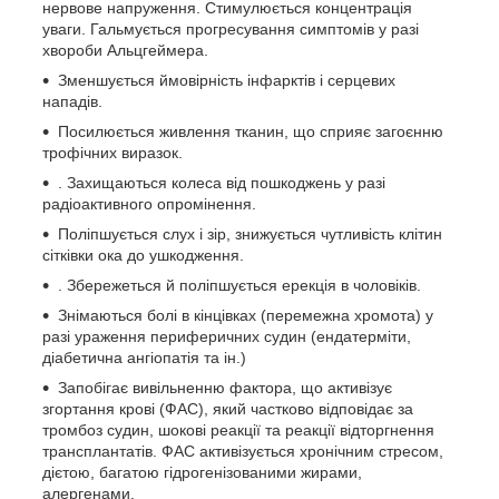
нервове напруження. Стимулюється концентрація
уваги. Гальмується прогресування симптомів у разі
хвороби Альцгеймера.
Зменшується ймовірність інфарктів і серцевих
нападів.
Посилюється живлення тканин, що сприяє загоєнню
трофічних виразок.
. Захищаються колеса від пошкоджень у разі
радіоактивного опромінення.
Поліпшується слух і зір, знижується чутливість клітин
сітківки ока до ушкодження.
. Збережеться й поліпшується ерекція в чоловіків.
Знімаються болі в кінцівках (перемежна хромота) у
разі ураження периферичних судин (ендатерміти,
діабетична ангіопатія та ін.)
Запобігає вивільненню фактора, що активізує
згортання крові (ФАС), який частково відповідає за
тромбоз судин, шокові реакції та реакції відторгнення
трансплантатів. ФАС активізується хронічним стресом,
дієтою, багатою гідрогенізованими жирами,
алергенами.