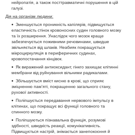
нейропатія, а також посттравматичні порушення в цій
галузі.
Дія на організм людини:
Зменшується проникність капілярів, підвищується
еластичність стінок кровоносних судин головного мозку
та їх розширення. Унаслідок чого мозок краще
забезпечується поживними речовинами, швидше
звільняється від шлаків. Неабияк покращується
мікроциркуляція в периферичних судинах,
кровопостачання кінцівок.
Як виражений антиоксидант, гінкго захищає клітинні
мембрани від руйнування вільними радикалами.
Збільшується вміст кисню в крові, що сприяє
зміцненню пам'яті, покращенню загального стану,
рухової активності.
Поліпшується передавання нервового імпульсу в
клітинах, що покращує всі функції головного та
спинного мозку.
Поліпшуються пізнавальна функція, розумові
здібності, швидкість реакції, комунікативність.
Підвищується настрій, знімається занепокоєння й