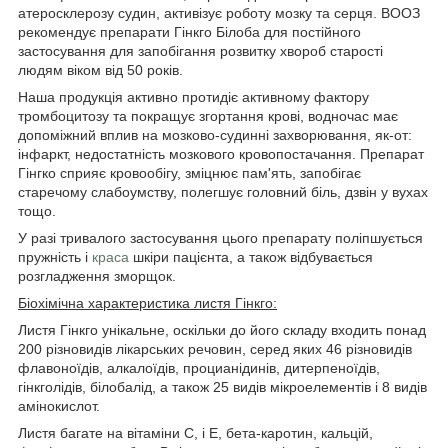
атеросклерозу судин, активізує роботу мозку та серця. ВООЗ
рекомендує препарати Гінкго Білоба для постійного
застосування для запобігання розвитку хвороб старості
людям віком від 50 років.
Наша продукція активно протидіє активному фактору
тромбоцитозу та покращує згортання крові, водночас має
допоміжний вплив на мозково-судинні захворювання, як-от:
інфаркт, недостатність мозкового кровопостачання. Препарат
Гінгко сприяє кровообігу, зміцнює пам'ять, запобігає
старечому слабоумству, полегшує головний біль, дзвін у вухах
тощо.
У разі тривалого застосування цього препарату поліпшується
пружність і
краса
шкіри пацієнта, а також відбувається
розгладження зморщок.
Біохімічна характеристика листя Гінкго:
Листя Гінкго унікальне, оскільки до його складу входить понад
200 різновидів лікарських речовин, серед яких 46 різновидів
флавоноїдів, алкалоїдів, процианідинів, дитерпеноїдів,
гінкголідів, білобалід, а також 25 видів мікроелементів і 8 видів
амінокислот.
Листя багате на вітаміни С, і Е, бета-каротин, кальцій,