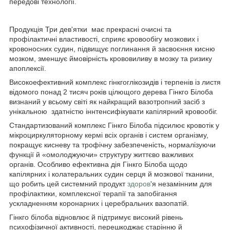
передові технології.
Продукція Три дев'ятки має прекрасні очисні та
профілактичні властивості, сприяє кровообігу мозкових і
кровоносних судин, підвищує поглинання й засвоєння кисню
мозком, зменшує ймовірність крововиливу в мозку та ризику
апоплексії.
Високоефективний комплекс гінкгоглікозидів і терпенів із листя
відомого понад 2 тисяч років цілющого дерева Гінкго Білоба
визнаний у всьому світі як найкращий вазотропний засіб з
унікальною здатністю іннтенсифікувати капілярний кровообіг.
Стандартизований комплекс Гінкго Білоба підсилює кровотік у
мікроциркуляторному кермі всіх органів і систем організму,
покращує кисневу та трофічну забезпеченість, нормалізуючи
функції й «омолоджуючи» структуру життєво важливих
органів. Особливо ефективна дія Гінкго Білоба щодо
капілярних і колатеральних судин серця й мозкової тканини,
що робить цей системний продукт
здоров
'я незамінним для
профілактики, комплексної терапії та запобігання
ускладненням коронарних і церебральних вазопатій.
Гінкго білоба відновлює й підтримує високий рівень
психофізичної активності, перешкоджає старінню й