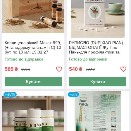
Кордицепс рідкий Макс+ 999,
РУПИСЯО (RUPIXIAO PIAN)
(+ ганодерму та вітамін С) 10
ВІД МАСТОПАТІЇ Жу Пяо
бут. по 10 мл. 19.01.27
Пянь-для профілактики та
лікування молочної залози
Готово до відправки
Готово до відправки
100 таб., 999
585
540
₴
₴
650 ₴
600 ₴
Купити
Купити
–10%
–5%