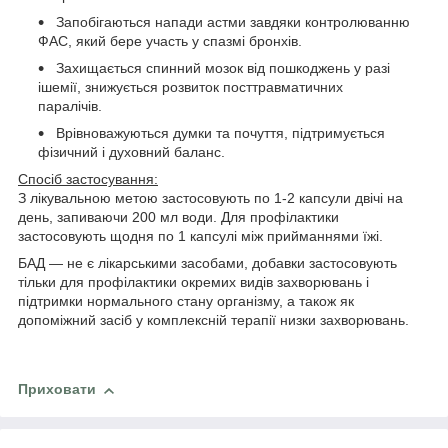
Запобігаються напади астми завдяки контролюванню
ФАС, який бере участь у спазмі бронхів.
Захищається спинний мозок від пошкоджень у разі
ішемії, знижується розвиток посттравматичних
паралічів.
Врівноважуються думки та почуття, підтримується
фізичний і духовний баланс.
Спосіб застосування:
З лікувальною метою застосовують по 1-2 капсули двічі на
день, запиваючи 200 мл води. Для профілактики
застосовують щодня по 1 капсулі між прийманнями їжі.
БАД — не є лікарськими засобами, добавки застосовують
тільки для профілактики окремих видів захворювань і
підтримки нормального стану організму, а також як
допоміжний засіб у комплексній терапії низки захворювань.
Приховати