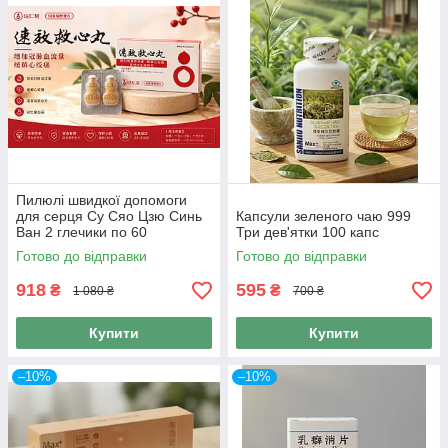
Пилюлі швидкої допомоги
для серця Су Сяо Цзю Синь
Капсули зеленого чаю 999
Ван 2 глечики по 60
Три дев'ятки 100 капс
сублінгвальних пилюль 120
Готово до відправки
Готово до відправки
пілюль
918
595
₴
₴
1 080 ₴
700 ₴
Купити
Купити
–10%
–10%