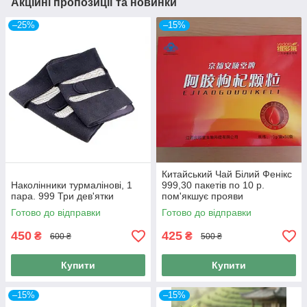
Акційні пропозиції та новинки
–25%
–15%
Китайський Чай Білий Фенікс
Наколінники турмалінові, 1
999,30 пакетів по 10 р.
пара. 999 Три дев'ятки
пом'якшує прояви
клімактеричного синдрому.
Готово до відправки
Готово до відправки
450
425
₴
₴
600 ₴
500 ₴
Купити
Купити
–15%
–15%