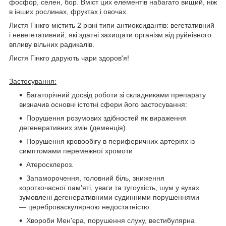
фосфор, селен, бор. Вміст цих елементів набагато вищий, ніж
в інших рослинах, фруктах і овочах.
Листя Гінкго містить 2 різні типи антиоксидантів: вегетативний
і невегетативний, які здатні захищати організм від руйнівного
впливу вільних радикалів.
Листя Гінкго дарують чари здоров'я!
Застосування:
Багаторічний досвід роботи зі складниками препарату
визначив основні істотні сфери його застосування:
Порушення розумових здібностей як вираження
дегенеративних змін (деменція).
Порушення кровообігу в периферичних артеріях із
симптомами перемежної хромоти
Атеросклероз.
Запаморочення, головний біль, зниження
короткочасної пам'яті, уваги та тугоухість, шум у вухах
зумовлені дегенеративними судинними порушеннями
— цереброваскулярною недостатністю.
Хвороби Мен'єра, порушення слуху, вестибулярна