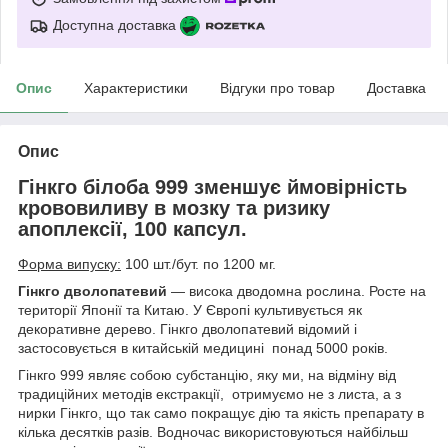
Доступна доставка
Опис
Характеристики
Відгуки про товар
Доставка
Опис
Гінкго білоба 999 зменшує ймовірність
крововиливу в мозку та ризику
апоплексії, 100 капсул.
Форма випуску:
100 шт./бут. по 1200 мг.
Гінкго дволопатевий
— висока дводомна рослина. Росте на
території Японії та Китаю. У Європі культивується як
декоративне дерево. Гінкго дволопатевий відомий і
застосовується в китайській медицині понад 5000 років.
Гінкго 999 являє собою субстанцію, яку ми, на відміну від
традиційних методів екстракції, отримуємо не з листа, а з
нирки Гінкго, що так само покращує дію та якість препарату в
кілька десятків разів. Водночас використовуються найбільш