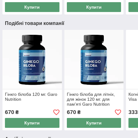
Купити
Купити
Подібні товари компанії
Гінкго білоба 120 мг. Garo
Гінкго білоба для літніх,
Когн
Nutrition
для жінок 120 мг. для
Visa
пам'яті Garo Nutrition
670
670
333
₴
₴
Купити
Купити