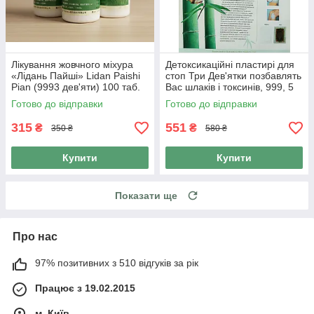
Лікування жовчного міхура
Детоксикаційні пластирі для
«Лідань Пайші» Lidan Paishi
стоп Три Дев'ятки позбавлять
Pian (9993 дев'яти) 100 таб.
Вас шлаків і токсинів, 999, 5
пар 10 шт.
Готово до відправки
Готово до відправки
315
551
₴
₴
350 ₴
580 ₴
Купити
Купити
Показати ще
Про нас
97% позитивних з 510 відгуків за рік
Працює з 19.02.2015
м. Київ