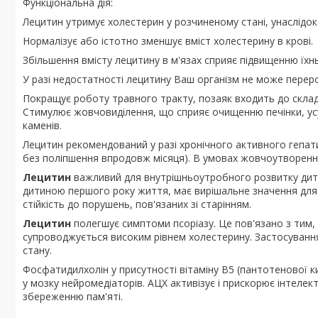
Функціональна дія:
Лецитин утримує холестерин у розчиненому стані, унаслідок 
Нормалізує або істотно зменшує вміст холестерину в крові.
Збільшення вмісту лецитину в м'язах сприяє підвищенню їхнь
У разі недостатності лецитину Ваш організм не може перероб
Покращує роботу травного тракту, позаяк входить до склад
Стимулює жовчовиділення, що сприяє очищенню печінки, у
каменів.
Лецитин рекомендований у разі хронічного активного гепати
без поліпшення впродовж місяця). В умовах жовчоутворенн
Лецитин
важливий для внутрішньоутробного розвитку дити
дитиною першого року життя, має вирішальне значення для р
стійкість до порушень, пов'язаних зі старінням.
Лецитин
полегшує симптоми псоріазу. Це пов'язано з тим,
супроводжується високим рівнем холестерину. Застосуванн
стану.
Фосфатидилхолін у присутності вітаміну В5 (пантотенової 
у мозку нейромедіаторів. АЦХ активізує і прискорює інтелек
збереженню пам'яті.