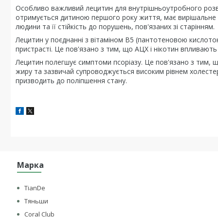
Особливо важливий лецитин для внутрішньоутробного розвит
отримується дитиною першого року життя, має вирішальне з
людини та її стійкість до порушень, пов'язаних зі старінням.
Лецитин у поєднанні з вітаміном В5 (пантотеновою кислотою
пристрасті. Це пов'язано з тим, що АЦХ і нікотин впливают
Лецитин полегшує симптоми псоріазу. Це пов'язано з тим, 
жиру та зазвичай супроводжується високим рівнем холестер
призводить до поліпшення стану.
Марка
TianDe
Тяньши
Coral Club