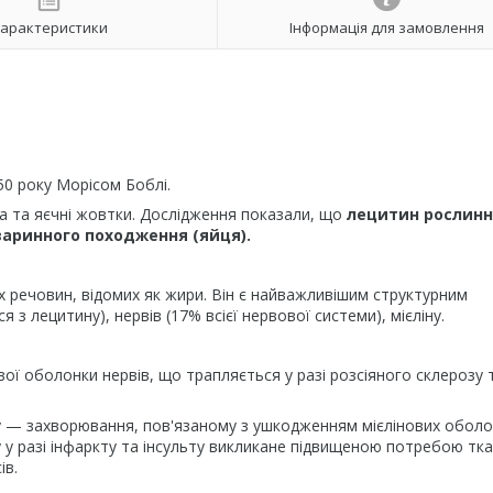
арактеристики
Інформація для замовлення
50 року Морісом Боблі.
ба та яєчні жовтки. Дослідження показали, що
лецитин рослинн
варинного походження (яйця).
х речовин, відомих як жири. Він є найважливішим структурним
з лецитину), нервів (17% всієї нервової системи), мієліну.
ої оболонки нервів, що трапляється у разі розсіяного склерозу 
озу — захворювання, пов'язаному з ушкодженням мієлінових оболо
 у разі інфаркту та інсульту викликане підвищеною потребою тк
ів.