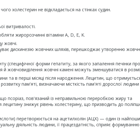
чого холестерин не відкладається на стінках судин.
ої витривалості.
ляти жиророзчинні вітаміни A, D, E, K.
у жовчі.
суває дискинезію жовчних шляхів, перешкоджає утворенню жовчн
ту (специфічної форми гепатиту, за якого запалення печінки про
я й жовчовиділення жовчні камені можуть зменшуватися в розмі
ни та в перші місяці після народження. Лецитин, що отримуєтьс
озвитку пам'яті, визначаючи місткість пам'яті дорослої людини 
 що псоріаз, пов'язаний із неправильною переробкою жиру та
я лецитину знижує рівень холестерину, що призводить до поліп
кислоти) перетворюється на ацетилхолін (АЦХ) — один із найпош
туальну діяльність людини, її працездатність, сприяє формуванню