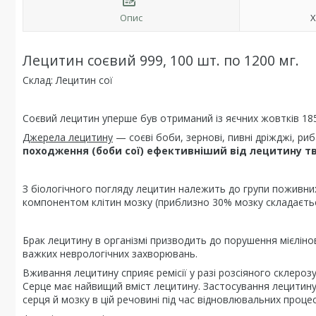
Опис
Х
Лецитин соєвий 999, 100 шт. по 1200 мг.
Склад: Лецитин сої
Соєвий лецитин уперше був отриманий із яєчних жовтків 18
Джерела лецитину
— соєві боби, зернові, пивні дріжджі, ри
походження (боби сої) ефективніший від лецитину т
З біологічного погляду лецитин належить до групи поживни
компонентом клітин мозку (приблизно 30% мозку складається 
Брак лецитину в організмі призводить до порушення мієлінов
важких неврологічних захворювань.
Вживання лецитину сприяє ремісії у разі розсіяного склер
Серце має найвищий вміст лецитину. Застосування лецитину
серця й мозку в цій речовині під час відновлювальних процес