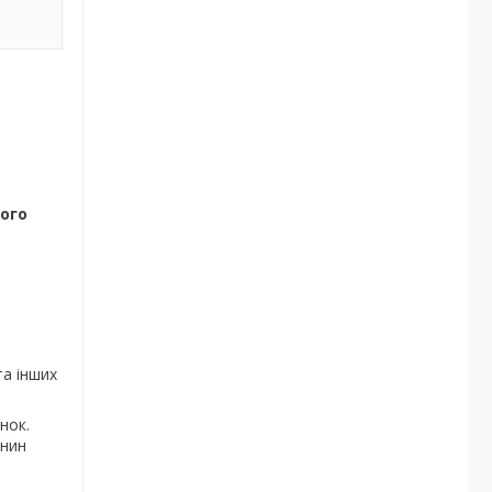
ого
та інших
нок.
анин