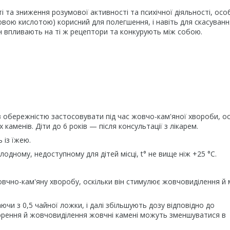
 та зниження розумової активності та психічної діяльності, осо
новою кислотою) корисний для полегшення, і навіть для скасуванн
ин впливають на ті ж рецептори та конкурують між собою.
з обережністю застосовувати під час жовчо-кам'яної хвороби, ос
аменів. Діти до 6 років — після консультації з лікарем.
 із їжею.
одному, недоступному для дітей місці, t° не вище ніж +25 °C.
вчно-кам'яну хворобу, оскільки він стимулює жовчовиділення й
ючи з 0,5 чайної ложки, і далі збільшують дозу відповідно до
ворення й жовчовиділення жовчні камені можуть зменшуватися в