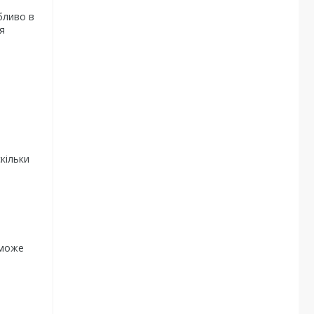
бливо в
я
кільки
 може