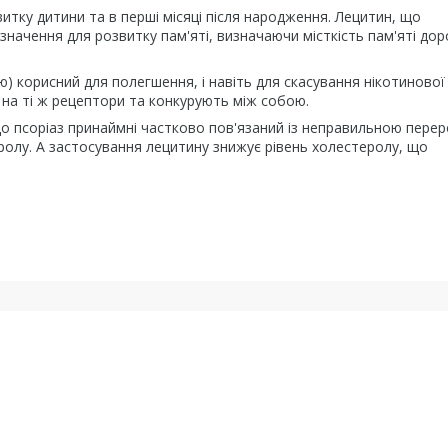
ку дитини та в перші місяці після народження. Лецитин, що
начення для розвитку пам'яті, визначаючи місткість пам'яті дор
) корисний для полегшення, і навіть для скасування нікотинової
ь на ті ж рецептори та конкурують між собою.
що псоріаз принаймні частково пов'язаний із неправильною пере
олу. А застосування лецитину знижує рівень холестеролу, що