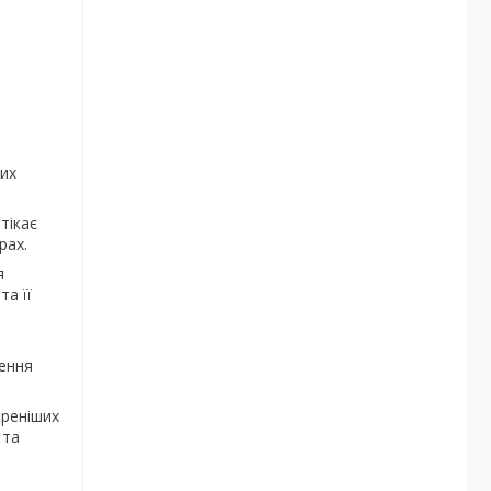
их
тікає
рах.
я
та її
шення
иреніших
 та