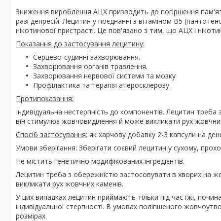
Зниження вироблення АЦХ призводить до погіршення пам'яті
разі депресій. Лецитин у поєднанні з вітаміном В5 (пантоте
нікотинової пристрасті. Це пов'язано з тим, що АЦХ і нікот
Показання до застосування лецитину:
Серцево-судинні захворювання.
Захворювання органів травлення.
Захворювання нервової системи та мозку
Профілактика та терапія атеросклерозу.
Протипоказання:
Індивідуальна нестерпність до компонентів. Лецитин треба 
він стимулює жовчовиділення й може викликати рух жовчних к
Спосіб застосування:
як харчову добавку 2-3 капсули на день
Умови зберігання: Зберігати соєвий лецитин у сухому, прохол
Не містить генетично модифікованих інгредієнтів.
Лецитин треба з обережністю застосовувати в хворих на жо
викликати рух жовчних каменів.
У цих випадках лецитин приймають тільки під час їжі, почина
індивідуальної стерпності. В умовах поліпшеного жовчоут
розмірах.