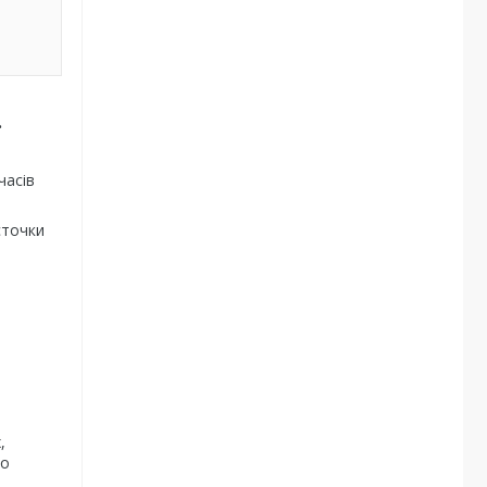
.
часів
сточки
,
го