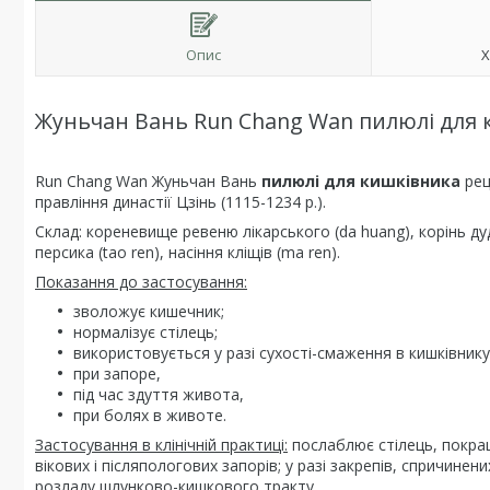
Опис
Х
Жуньчан Вань Run Chang Wan пилюлі для ки
Run Chang Wan Жуньчан Вань
пилюлі для кишківника
рец
правління династії Цзінь (1115-1234 р.).
Склад: кореневище ревеню лікарського (da huang), корінь дудн
персика (tao ren), насіння кліщів (ma ren).
Показання до застосування:
зволожує кишечник;
нормалізує стілець;
використовується у разі сухості-смаження в кишківнику
при запоре,
під час здуття живота,
при болях в животе.
Застосування в клінічній практиці:
послаблює стілець, покращ
вікових і післяпологових запорів; у разі закрепів, спричинен
розладу шлунково-кишкового тракту.