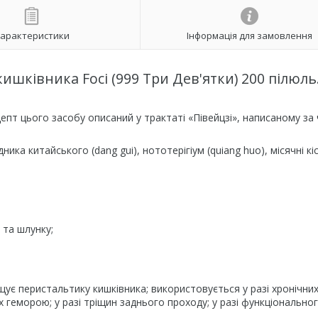
арактеристики
Інформація для замовлення
шківника Foci (999 Три Дев'ятки) 200 пілюль
епт цього засобу описаний у трактаті «Півейцзі», написаному за 
ика китайського (dang gui), нототерігіум (quiang huo), місячні кі
 та шлунку;
ує перистальтику кишківника; використовується у разі хронічних
их геморою; у разі тріщин заднього проходу; у разі функціонально