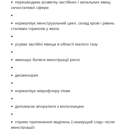
перешкоджає розвитку застійних і запальних явищ
сечостатевої сфери
нормалізує менструальний цикл, склад крові і рівень
статевих гормонів у жінок
усуває застійні явища в області малого тазу
зменшує болючі менструації рясні
дисменорея
нормалізує мікрофлору піхви
допомагає впоратися з молочницею
сприяє припинення виділень («мажущий слід» після
менструації)