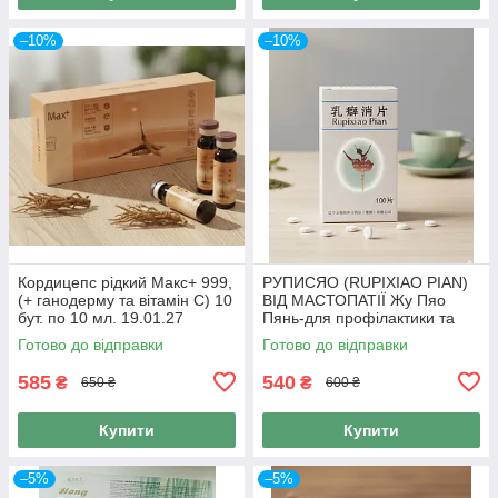
–10%
–10%
Кордицепс рідкий Макс+ 999,
РУПИСЯО (RUPIXIAO PIAN)
(+ ганодерму та вітамін С) 10
ВІД МАСТОПАТІЇ Жу Пяо
бут. по 10 мл. 19.01.27
Пянь-для профілактики та
лікування молочної залози
Готово до відправки
Готово до відправки
100 таб., 999
585
540
₴
₴
650 ₴
600 ₴
Купити
Купити
–5%
–5%