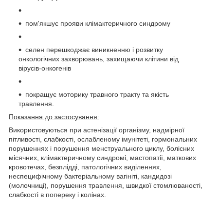
пом'якшує прояви клімактеричного синдрому
селен перешкоджає виникненню і розвитку
онкологічних захворювань, захищаючи клітини від
вірусів-онкогенів
покращує моторику травного тракту та якість
травлення.
Показання до застосування:
Використовуються при астенізації організму, надмірної
пітливості, слабкості, ослабленому імунітеті, гормональних
порушеннях і порушення менструального циклу, болісних
місячних, клімактеричному синдромі, мастопатії, маткових
кровотечах, безплідді, патологічних виділеннях,
неспецифічному бактеріальному вагініті, кандидозі
(молочниці), порушення травлення, швидкої стомлюваності,
слабкості в попереку і колінах.