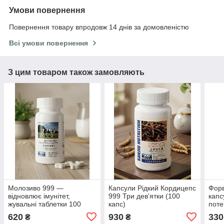
Умови повернення
Повернення товару впродовж 14 днів за домовленістю
Всі умови повернення
З цим товаром також замовляють
Молозиво 999 —
Капсули Рідкий Кордицепс
Форв
відновлює імунітет,
999 Три дев'ятки (100
капс
жувальні таблетки 100
капс)
поте
капс. / 1000 мг.
620
930
330
₴
₴