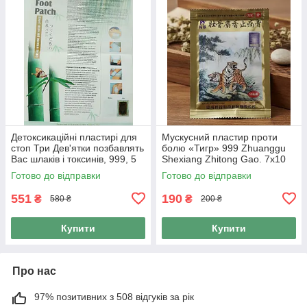
Детоксикаційні пластирі для
Мускусний пластир проти
стоп Три Дев'ятки позбавлять
болю «Тигр» 999 Zhuanggu
Вас шлаків і токсинів, 999, 5
Shexiang Zhitong Gao. 7х10
пар 10 шт.
см/10 шт. в упаковці
Готово до відправки
Готово до відправки
551
190
₴
₴
580 ₴
200 ₴
Купити
Купити
Про нас
97% позитивних з 508 відгуків за рік