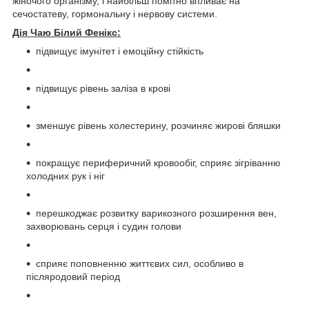
жіночого організму, і найбільш помітно впливає на
сечостатеву, гормональну і нервову системи.
Дія Чаю Білий Фенікс:
підвищує імунітет і емоційну стійкість
підвищує рівень заліза в крові
зменшує рівень холестерину, розчиняє жирові бляшки
покращує периферичний кровообіг, сприяє зігріванню
холодних рук і ніг
перешкоджає розвитку варикозного розширення вен,
захворювань серця і судин голови
сприяє поповненню життєвих сил, особливо в
післяродовий період