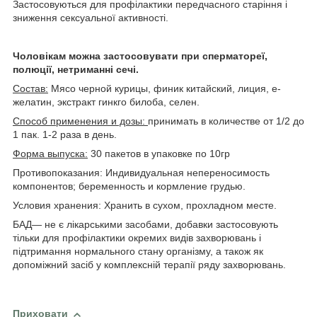
Застосовуються для профілактики передчасного старіння і
зниження сексуальної активності.
Чоловікам можна застосовувати при сперматореї,
полюції, нетриманні сечі.
Состав:
Мясо черной курицы, финик китайский, лиция, е-
желатин, экстракт гинкго билоба, селен.
Способ применения и дозы:
принимать в количестве от 1/2 до
1 пак. 1-2 раза в день.
Форма выпуска:
30 пакетов в упаковке по 10гр
Противопоказания: Индивидуальная непереносимость
компонентов; беременность и кормление грудью.
Условия хранения: Хранить в сухом, прохладном месте.
БАД— не є лікарськими засобами, добавки застосовують
тільки для профілактики окремих видів захворювань і
підтримання нормального стану організму, а також як
допоміжний засіб у комплексній терапії ряду захворювань.
Приховати