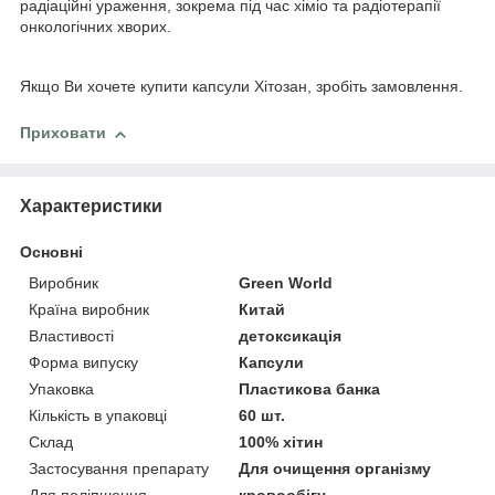
радіаційні ураження, зокрема під час хіміо та радіотерапії
онкологічних хворих.
Якщо Ви хочете купити капсули Хітозан, зробіть замовлення.
Приховати
Характеристики
Основні
Виробник
Green World
Країна виробник
Китай
Властивості
детоксикація
Форма випуску
Капсули
Упаковка
Пластикова банка
Кількість в упаковці
60 шт.
Склад
100% хітин
Застосування препарату
Для очищення організму
Для поліпшення
кровообігу