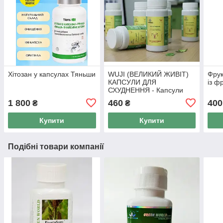
Хітозан у капсулах Тяньши
WUJI (ВЕЛИКИЙ ЖИВІТ)
Фрук
КАПСУЛИ ДЛЯ
із ф
СХУДНЕННЯ - Капсули
для схуднення Тянь Ву, 50
1 800
460
400
₴
₴
капс
Купити
Купити
Подібні товари компанії