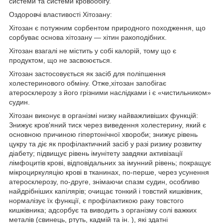
системи та системи кровообігу.
Оздоровчі властивості Хітозану:
Хітозан є потужним сорбентом природного походження, що
сорбуває основа хітозану — хітин ракоподібних.
Хітозан взагалі не містить у собі калорій, тому що є
продуктом, що не засвоюється.
Хітозан застосовується як засіб для поліпшення
холестеринового обміну. Отже,хітозан запобігає
атеросклерозу з його грізними наслідками і є «чистильником»
судин.
Хітозан виконує в організмі низку найважливіших функцій:
Знижує кров'яний тиск через виведення холестерину, який є
основною причиною гіпертонічної хвороби; знижує рівень
цукру та діє як профілактичний засіб у разі ризику розвитку
діабету; підвищує рівень імунітету завдяки активізації
лімфоцитів крові, відповідальних за імунний рівень; покращує
мікроциркуляцію крові в тканинах, по-перше, через усунення
атеросклерозу, по-друге, знімаючи спазм судин, особливо
найдрібніших капілярів; очищає тонкий і товстий кишківник,
нормалізує їх функції, є профілактикою раку товстого
кишківника; адсорбує та виводить з організму солі важких
металів (свинець, ртуть, кадмій та ін. ), які здатні