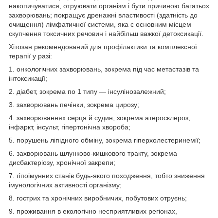
накопичуватися, отруювати організм і бути причиною багатьох
захворювань; покращує дренажні властивості (здатність до
очищення) лімфатичної системи, яка є основним місцем
скупчення токсичних речовин і найбільш важкої детоксикації.
Хітозан рекомендований для профілактики та комплексної
терапії у разі:
1. онкологічних захворювань, зокрема під час метастазів та
інтоксикації;
2. діабет, зокрема по 1 типу — інсулінозалежний;
3. захворювань печінки, зокрема цирозу;
4. захворюваннях серця й судин, зокрема атеросклероз,
інфаркт, інсульт, гіпертонічна хвороба;
5. порушень ліпідного обміну, зокрема гіперхолестеринемії;
6. захворювань шлунково-кишкового тракту, зокрема
дисбактеріозу, хронічної закрепи;
7. гіпоімунних станів будь-якого походження, тобто зниження
імунологічних активності організму;
8. гострих та хронічних виробничих, побутових отруєнь;
9. проживання в екологічно несприятливих регіонах,