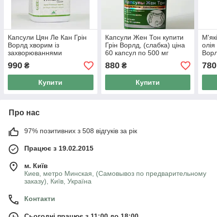
Капсули Цян Ле Кан Грін
Капсули Жен Тон купити
М'як
Ворлд хворим із
Грін Ворлд, (слабка) ціна
олія
захворюваннями
60 капсул по 500 мг
Ворл
простати.60 капсул по 500
мг-о
990
880
780
₴
₴
мг.
токс
Купити
Купити
Про нас
97% позитивних з 508 відгуків за рік
Працює з 19.02.2015
м. Київ
Киев, метро Минская, (Самовывоз по предварительному
заказу), Київ, Україна
Контакти
Сьогодні працює з 11:00 до 18:00