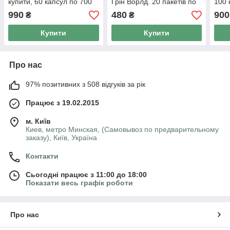
купити, 60 капсул по 700
Грін Ворлд. 20 пакетів по
100 
мг
4 гм
990
480
900
₴
₴
Купити
Купити
Про нас
97% позитивних з 508 відгуків за рік
Працює з 19.02.2015
м. Київ
Киев, метро Минская, (Самовывоз по предварительному
заказу), Київ, Україна
Контакти
Сьогодні працює з 11:00 до 18:00
Показати весь графік роботи
Про нас