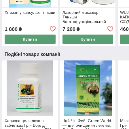
Хітозан у капсулах Тяньши
Лазерний масажер
WUJ
Тяньши
КАП
Багатофункціональний
СХУ
масажер TQ-Z06 Ішоукан
для 
1 800
7 200
460
₴
₴
капс
Купити
Купити
Подібні товари компанії
Харчова целюлоза в
Чай Чін Фей, Green World
М'як
таблетках Грін Ворлд
— для очищення легенів,
Грін