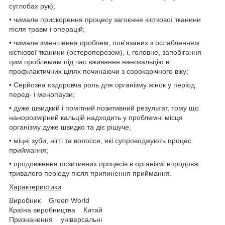
суглобах рук);
• чимале прискорення процесу загоєння кісткової тканини
після травм і операцій;
• чимале зменшення проблем, пов'язаних з ослабленням
кісткової тканини (остеропорозом), і, головне, запобігання
цим проблемам під час вживання нанокальцію в
профілактичних цілях починаючи з сорокарічного віку;
• Серйозна оздоровча роль для організму жінок у період
перед- і менопаузи;
• дуже швидкий і помітний позитивний результат, тому що
нанорозмірний кальцій надходить у проблемні місця
організму дуже швидко та діє рішуче;
• міцні зуби, нігті та волосся, які супроводжують процес
приймання;
• продовження позитивних процесів в організмі впродовж
тривалого періоду після припинення приймання.
Характеристики
Виробник Green World
Країна виробництва Китай
Призначення універсальні