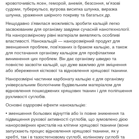
кровоточивість ясен, геморой, анемія, безсоння, м'язові
судоми, туберкульоз, вугрова висипка шлунка, виразка
шлунка, ураження шкірного покриву та багатьох.др.
Нещодавно з'явилася можливість зробити кальцій легко
засвоюваним для організму завдяки сучасній нанотехнології.
На нанорозмірному рівні матеріали виявляють особливі
властивості. Нанокальцій — нанорозмірний продукт для
зменшення проблем, пов'язаних із браком кальцію, а також
для постачання організму кальцієм для профілактики
виникнення цих проблем. Він дає організму швидко та
повністю засвоїти кальцій, що дуже важливо для зміцнення
або збереження кісткової та відновлення хрящової тканини.
Нанорозмірні частинки карбонату кальцію є для організму
універсальним біологічним будівельним матеріалом для
відновлення пошкоджених хрящових тканин і для поліпшення
рухливості суглобів.
Основні оздоровчі ефекти нанокальцію:
• зменшення больових відчуттів або їх повне зникнення та
підвищення рухової активності суглобів, що зумовлено дією
нанорозмірних кристалів на клітини хрящової тканини (вони
запускають процес відновлення хрящової тканини, як у
хребті, так і в тазостегновому суглобі, колінному суглобі та