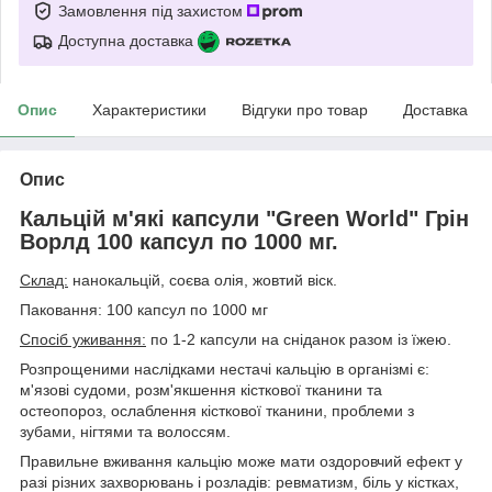
Замовлення під захистом
Доступна доставка
Опис
Характеристики
Відгуки про товар
Доставка
Опис
Кальцій м'які капсули "Green World" Грін
Ворлд 100 капсул по 1000 мг.
Склад:
нанокальцій, соєва олія, жовтий віск.
Паковання: 100 капсул по 1000 мг
Спосіб уживання:
по 1-2 капсули на сніданок разом із їжею.
Розпрощеними наслідками нестачі кальцію в організмі є:
м'язові судоми, розм'якшення кісткової тканини та
остеопороз, ослаблення кісткової тканини, проблеми з
зубами, нігтями та волоссям.
Правильне вживання кальцію може мати оздоровчий ефект у
разі різних захворювань і розладів: ревматизм, біль у кістках,