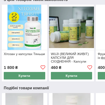
Хітозан у капсулах Тяньши
WUJI (ВЕЛИКИЙ ЖИВІТ)
Фрук
КАПСУЛИ ДЛЯ
із ф
СХУДНЕННЯ - Капсули
для схуднення Тянь Ву, 50
1 800
460
400
₴
₴
капс
Купити
Купити
Подібні товари компанії