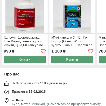
Капсули Здорова жінка
М'які капсули Ян Ен Грін
М'як
Грін Ворлд (менопауза)
Ворлд (Green World)
олія
купити, ціна,60 капсул по
купити, ціна 100 капсул по
Ворл
500 мг.
800 мг
мг-о
990
1 100
780
₴
₴
токс
Купити
Купити
Про нас
97% позитивних з 510 відгуків за рік
Працює з 19.02.2015
м. Київ
Киев, метро Минская, (Самовывоз по предварительному