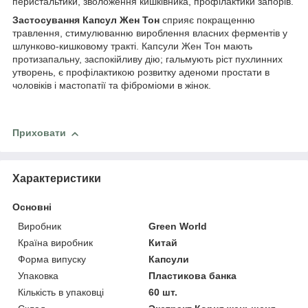
перистальтики, зволоження кишківника, профілактики запорів.
Застосування Капсул Жен Тон
сприяє покращенню
травлення, стимулюванню вироблення власних ферментів у
шлунково-кишковому тракті. Капсули Жен Тон мають
протизапальну, заспокійливу дію; гальмують ріст пухлинних
утворень, є профілактикою розвитку аденоми простати в
чоловіків і мастопатії та фіброміоми в жінок.
Приховати
Характеристики
Основні
Виробник
Green World
Країна виробник
Китай
Форма випуску
Капсули
Упаковка
Пластикова банка
Кількість в упаковці
60 шт.