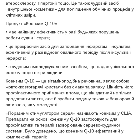
атеросклерозу, гіпертонії тощо. Це також чудовий засіб
«внутрішньої косметики» для поліпшення обмінних процесів у
клітинах шкіри.
Продукт «Коензим Q-10»
• має найвищу ефективність у разі будь-яких порушень
роботи судин і серця;
• це прекрасний засіб для запобігання інфарктам і інсультам,
ефективний у разі відновлювального періоду після інсультів і
інфарктів;
• є чудовим омолоджувальним засобом, що надає унікального
ефекту щодо шкіри людини.
Коензим Q-10 — це вітаміноподібна речовина, являє собою
жовто-жовтогарячі кристали без смаку та запаху. Цінність його
профілактичного приймання в тому, що він здатний не тільки
продовжити життя, але й зробити людину такою ж бадьорою й
активною, як у молодості.
«Поразним стимулятором серця» називають коензим у США.
Препарати на основі коензиму Q-10 застосовують для
профілактики та терапії захворювань серцево-судинної
системи. Було доведено, що коензим Q-10 ефективний у
комплексній терапії: