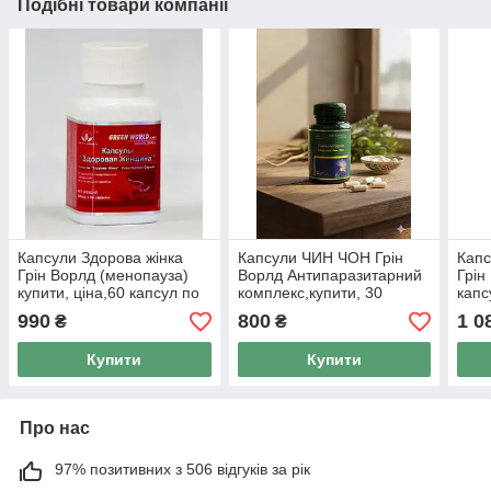
Подібні товари компанії
Капсули Здорова жінка
Капсули ЧИН ЧОН Грін
Капс
Грін Ворлд (менопауза)
Ворлд Антипаразитарний
Грін
купити, ціна,60 капсул по
комплекс,купити, 30
капс
500 мг.
капсул по 450 мг.
проф
990
800
1 0
₴
₴
атер
Купити
Купити
Про нас
97% позитивних з 506 відгуків за рік