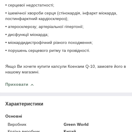
• серцевої недостатності;
• ішемічної хвороби серця (стінокардія, інфаркт міокарда,
постинфарктний кардіосклероз);
• атеросклерозу; артеріальної гіпертонії;
• дисфункції міокарда;
• міокардидистрофічний різного походження;
• порушень серцевого ритму та провідності.
Якщо Ви хочете купити капсули Коензим Q-10, замовте його в
нашому магазині.
Приховати
Характеристики
Основні
Виробник
Green World
Країна виробник
Китай