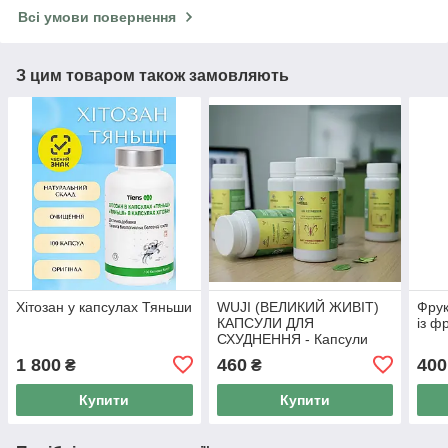
Всі умови повернення
З цим товаром також замовляють
Хітозан у капсулах Тяньши
WUJI (ВЕЛИКИЙ ЖИВІТ)
Фрук
КАПСУЛИ ДЛЯ
із ф
СХУДНЕННЯ - Капсули
для схуднення Тянь Ву, 50
1 800
460
400
₴
₴
капс
Купити
Купити