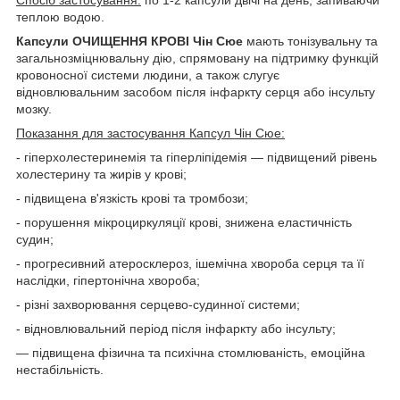
Спосіб застосування:
по 1-2 капсули двічі на день, запиваючи
теплою водою.
Капсули ОЧИЩЕННЯ КРОВІ Чін Сюе
мають тонізувальну та
загальнозміцнювальну дію, спрямовану на підтримку функцій
кровоносної системи людини, а також слугує
відновлювальним засобом після інфаркту серця або інсульту
мозку.
Показання для застосування Капсул Чін Сюе:
- гіперхолестеринемія та гіперліпідемія — підвищений рівень
холестерину та жирів у крові;
- підвищена в'язкість крові та тромбози;
- порушення мікроциркуляції крові, знижена еластичність
судин;
- прогресивний атеросклероз, ішемічна хвороба серця та її
наслідки, гіпертонічна хвороба;
- різні захворювання серцево-судинної системи;
- відновлювальний період після інфаркту або інсульту;
— підвищена фізична та психічна стомлюваність, емоційна
нестабільність.