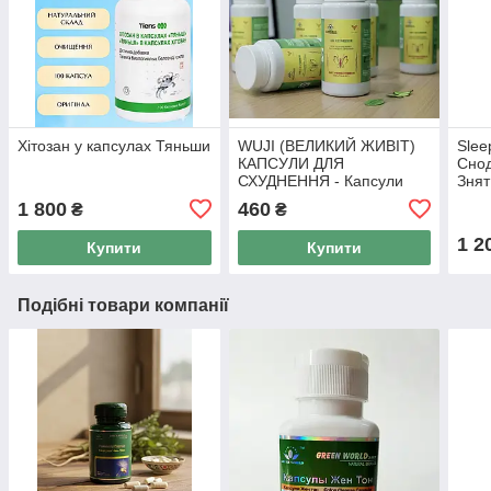
Хітозан у капсулах Тяньши
WUJI (ВЕЛИКИЙ ЖИВІТ)
Slee
КАПСУЛИ ДЛЯ
Снод
СХУДНЕННЯ - Капсули
Знят
для схуднення Тянь Ву, 50
одна
1 800
460
₴
₴
капс
1 2
Купити
Купити
Подібні товари компанії