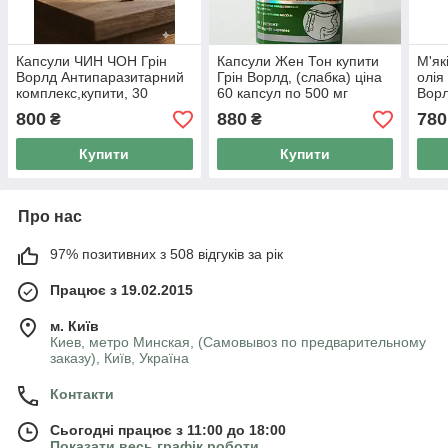
Капсули ЧИН ЧОН Грін
Капсули Жен Тон купити
М'як
Ворлд Антипаразитарний
Грін Ворлд, (слабка) ціна
олія
комплекс,купити, 30
60 капсул по 500 мг
Ворл
капсул по 450 мг.
мг-о
800
880
780
₴
₴
токс
Купити
Купити
Про нас
97% позитивних з 508 відгуків за рік
Працює з 19.02.2015
м. Київ
Киев, метро Минская, (Самовывоз по предварительному
заказу), Київ, Україна
Контакти
Сьогодні працює з 11:00 до 18:00
Показати весь графік роботи