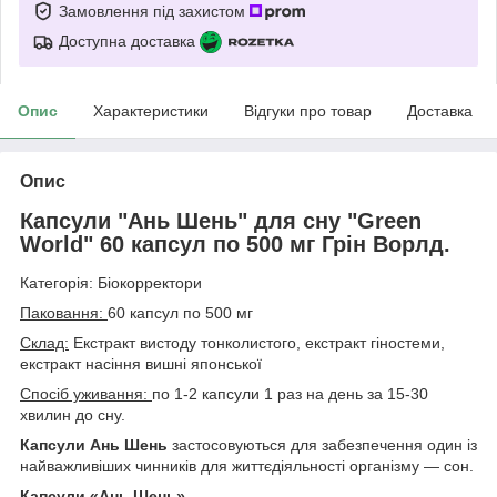
Замовлення під захистом
Доступна доставка
Опис
Характеристики
Відгуки про товар
Доставка
Опис
Капсули "Ань Шень" для сну "Green
World" 60 капсул по 500 мг Грін Ворлд.
Категорія: Біокорректори
Паковання:
60 капсул по 500 мг
Склад:
Екстракт вистоду тонколистого, екстракт гіностеми,
екстракт насіння вишні японської
Спосіб уживання:
по 1-2 капсули 1 раз на день за 15-30
хвилин до сну.
Капсули Ань Шень
застосовуються для забезпечення один із
найважливіших чинників для життєдіяльності організму — сон.
Капсули «Ань Шень»