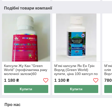
Подібні товари компанії
Капсули Жу Кан "Green
М'які капсули Ян Ен Грін
М'як
World" (профілактика раку
Ворлд (Green World)
олія
молочної залози)60
купити, ціна 100 капсул по
Ворл
капсул по 500 мг
800 мг
мг-о
1 180
1 100
780
₴
₴
токс
Купити
Купити
Про нас