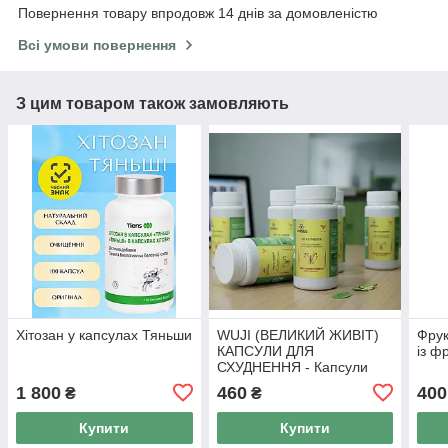
Повернення товару впродовж 14 днів за домовленістю
Всі умови повернення
З цим товаром також замовляють
Хітозан у капсулах Тяньши
WUJI (ВЕЛИКИЙ ЖИВІТ)
Фрук
КАПСУЛИ ДЛЯ
із ф
СХУДНЕННЯ - Капсули
для схуднення Тянь Ву, 50
1 800
460
400
₴
₴
капс
Купити
Купити