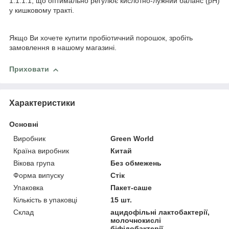
1:1:1:1, що оптимально регулює кислотно-лужний баланс (рН)
у кишковому тракті.
Якщо Ви хочете купити пробіотичний порошок, зробіть
замовлення в нашому магазині.
Приховати
Характеристики
Основні
Виробник
Green World
Країна виробник
Китай
Вікова група
Без обмежень
Форма випуску
Стік
Упаковка
Пакет-саше
Кількість в упаковці
15 шт.
Склад
ацидофільні лактобактерії,
молочнокислі
біфідобактерії,