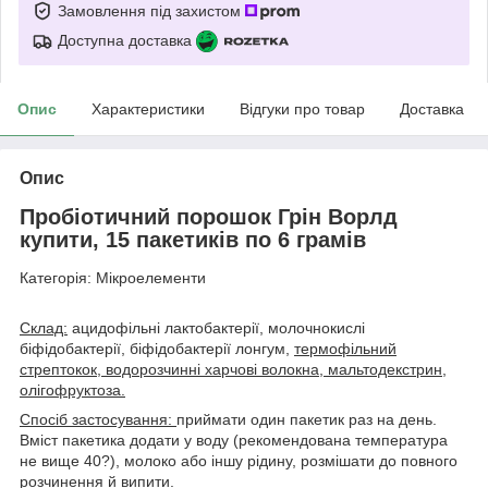
Замовлення під захистом
Доступна доставка
Опис
Характеристики
Відгуки про товар
Доставка
Опис
Пробіотичний порошок Грін Ворлд
купити, 15 пакетиків по 6 грамів
Категорія: Мікроелементи
Склад:
ацидофільні лактобактерії, молочнокислі
біфідобактерії, біфідобактерії лонгум,
термофільний
стрептокок, водорозчинні харчові волокна, мальтодекстрин,
олігофруктоза.
Спосіб застосування:
приймати один пакетик раз на день.
Вміст пакетика додати у воду (рекомендована температура
не вище 40?), молоко або іншу рідину, розмішати до повного
розчинення й випити.