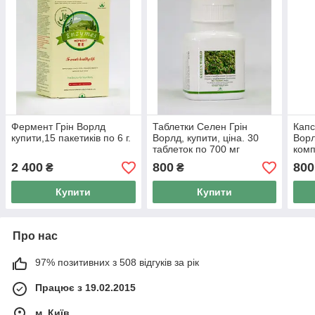
Фермент Грін Ворлд
Таблетки Селен Грін
Капс
купити,15 пакетиків по 6 г.
Ворлд, купити, ціна. 30
Ворл
таблеток по 700 мг
комп
капс
2 400
800
800
₴
₴
Купити
Купити
Про нас
97% позитивних з 508 відгуків за рік
Працює з 19.02.2015
м. Київ