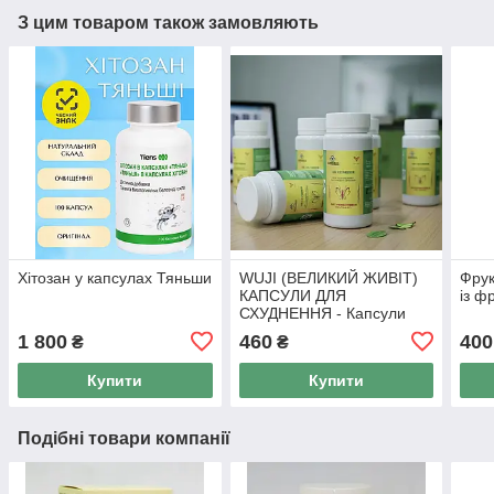
З цим товаром також замовляють
Хітозан у капсулах Тяньши
WUJI (ВЕЛИКИЙ ЖИВІТ)
Фрук
КАПСУЛИ ДЛЯ
із ф
СХУДНЕННЯ - Капсули
для схуднення Тянь Ву, 50
1 800
460
400
₴
₴
капс
Купити
Купити
Подібні товари компанії