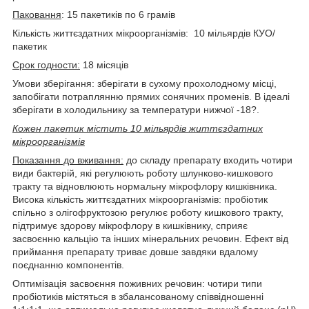
Паковання
: 15 пакетиків по 6 грамів
Кількість життєздатних мікроорганізмів: 10 мільярдів КУО/
пакетик
Срок годности:
18 місяців
Умови зберігання: зберігати в сухому прохолодному місці,
запобігати потраплянню прямих сонячних променів. В ідеалі
зберігати в холодильнику за температури нижчої -18?.
Кожен пакетик містить 10 мільярдів життєздатних
мікроорганізмів
Показання до вживання:
до складу препарату входить чотири
види бактерій, які регулюють роботу шлунково-кишкового
тракту та відновлюють нормальну мікрофлору кишківника.
Висока кількість життєздатних мікроорганізмів: пробіотик
спільно з олігофруктозою регулює роботу кишкового тракту,
підтримує здорову мікрофлору в кишківнику, сприяє
засвоєнню кальцію та інших мінеральних речовин. Ефект від
приймання препарату триває довше завдяки вдалому
поєднанню компонентів.
Оптимізація засвоєння поживних речовин: чотири типи
пробіотиків містяться в збалансованому співвідношенні