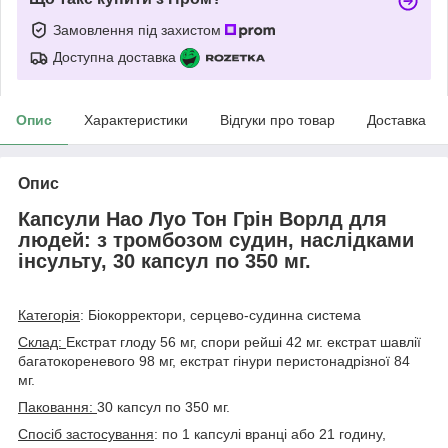
Замовлення під захистом
Доступна доставка
Опис
Характеристики
Відгуки про товар
Доставка
Опис
Капсули Нао Луо Тон Грін Ворлд для
людей: з тромбозом судин, наслідками
інсульту, 30 капсул по 350 мг.
Категорія
: Біокорректори, серцево-судинна система
Склад:
Екстрат глоду 56 мг, спори рейші 42 мг. екстрат шавлії
багатокореневого 98 мг, екстрат гінури перистонадрізної 84
мг.
Паковання:
30 капсул по 350 мг.
Спосіб застосування
: по 1 капсулі вранці або 21 годину,