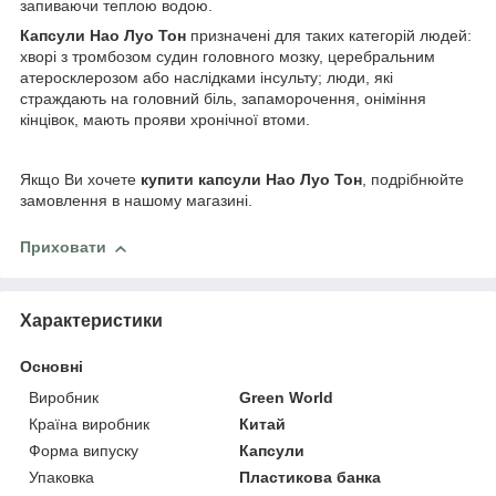
запиваючи теплою водою.
Капсули Нао Луо Тон
призначені для таких категорій людей:
хворі з тромбозом судин головного мозку, церебральним
атеросклерозом або наслідками інсульту; люди, які
страждають на головний біль, запаморочення, оніміння
кінцівок, мають прояви хронічної втоми.
Якщо Ви хочете
купити капсули Нао Луо Тон
, подрібнюйте
замовлення в нашому магазині.
Приховати
Характеристики
Основні
Виробник
Green World
Країна виробник
Китай
Форма випуску
Капсули
Упаковка
Пластикова банка