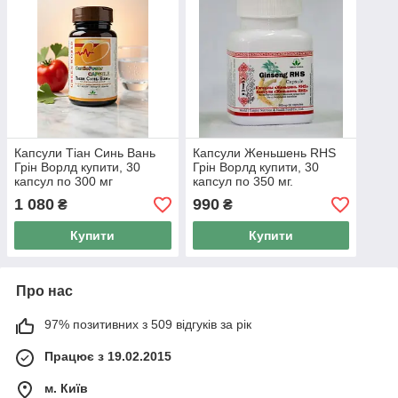
Капсули Тіан Синь Вань
Капсули Женьшень RHS
Грін Ворлд купити, 30
Грін Ворлд купити, 30
капсул по 300 мг
капсул по 350 мг.
профілактика
1 080
990
₴
₴
атеросклерозу судин.
Купити
Купити
Про нас
97% позитивних з 509 відгуків за рік
Працює з 19.02.2015
м. Київ