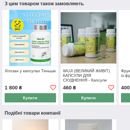
З цим товаром також замовляють
Хітозан у капсулах Тяньши
WUJI (ВЕЛИКИЙ ЖИВІТ)
Фрук
КАПСУЛИ ДЛЯ
із ф
СХУДНЕННЯ - Капсули
для схуднення Тянь Ву, 50
1 800
460
400
₴
₴
капс
Купити
Купити
Подібні товари компанії