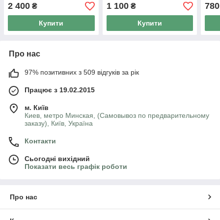
800 мг
мг-о
2 400
1 100
780
₴
₴
токс
Купити
Купити
Про нас
97% позитивних з 509 відгуків за рік
Працює з 19.02.2015
м. Київ
Киев, метро Минская, (Самовывоз по предварительному
заказу), Київ, Україна
Контакти
Сьогодні вихідний
Показати весь графік роботи
Про нас