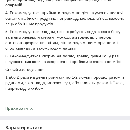
операцій.
4. Рекомендується приймати людям на дієті, в умовах нестачі
багатих на білок продуктів, наприклад, молока, м'яса, квасолі,
яєць або інших продуктів.
5. Рекомендується людям, які потребують додаткового білку:
вагітним жінкам, матерям, молоді, які годують, у період
статевого дозрівання, дітям, літнім людям, вегетаріанцям і
спортсменам, а також людям на дієті.
6. Рекомендується хворим на погану травну функцію, у разі
шлунково-кишкових захворювань і проблем із засвоєнням їжі.
Спосіб застосування:
1 або 2 рази на день приймати по 1-2 ложки порошку разом із
рідинами, як-от вода, молоко, суп, або вживати разом із їжею,
наприклад, з хлібом.
Приховати
Характеристики