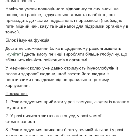
стомлюваність.
Навіть за умови повноцінного відпочинку та сну вночі, на
ранок, як і раніше, відчувається втома та слабкість, що
призводить до частих подразнень і нервозності (необхідно
пити міцний чай, каву та інші напої для підтримки організму в
тонусі).
Білок і імунна функція
Достатнє споживання білка в щоденному раціоні зміцнить
імунітет
і дасть змогу печінці виробляти більше глобуліну, що
збільшить кількість лейкоцитів в організмі.
У медичних колах уже давно отримують імуноглобулін із
плазми здорової людини, щоб ввести його людям із
негативними наслідками від неправильного режиму
харчування.
Показання:
1. Рекомендується приймати у разі застуди, людям із поганим
імунітетом.
2. У разі низького життєвого тонусу, у разі частої
стомлюваності.
3. Рекомендується вживання білка у великій кількості у разі
травм організму, під час реабілітаційного періоду, після