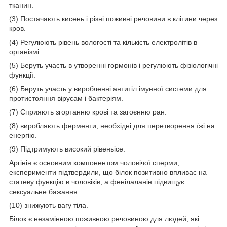
тканин.
(3) Постачають кисень і різні поживні речовини в клітини через
кров.
(4) Регулюють рівень вологості та кількість електролітів в
організмі.
(5) Беруть участь в утворенні гормонів і регулюють фізіологічні
функції.
(6) Беруть участь у виробленні антитіл імунної системи для
протистояння вірусам і бактеріям.
(7) Сприяють згортанню крові та загоєнню ран.
(8) виробляють ферменти, необхідні для перетворення їжі на
енергію.
(9) Підтримують високий рівеньice.
Аргінін є основним компонентом чоловічої сперми,
експерименти підтвердили, що білок позитивно впливає на
статеву функцію в чоловіків, а фенілаланін підвищує
сексуальне бажання.
(10) знижують вагу тіла.
Білок є незамінною поживною речовиною для людей, які