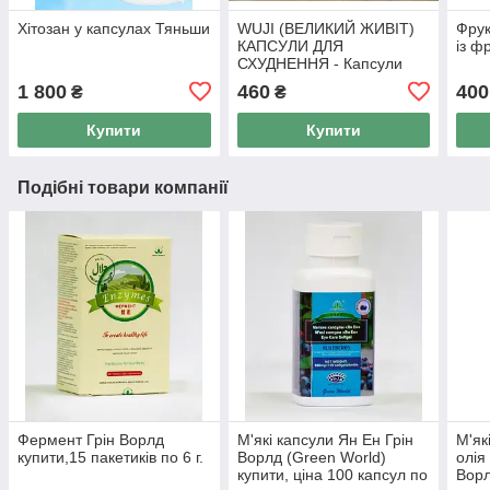
Хітозан у капсулах Тяньши
WUJI (ВЕЛИКИЙ ЖИВІТ)
Фрук
КАПСУЛИ ДЛЯ
із ф
СХУДНЕННЯ - Капсули
для схуднення Тянь Ву, 50
1 800
460
400
₴
₴
капс
Купити
Купити
Подібні товари компанії
Фермент Грін Ворлд
М'які капсули Ян Ен Грін
М'як
купити,15 пакетиків по 6 г.
Ворлд (Green World)
олія
купити, ціна 100 капсул по
Ворл