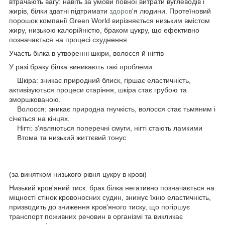
втрачають вагу: навіть за умови повної витрати вуглеводів і
жирів, білки здатні підтримати
здоров
'я людини. Протеїновий
порошок компанії Green World вирізняється низьким вмістом
жиру, низькою калорійністю, браком цукру, що ефективно
позначається на процесі схуднення.
Участь білка в утворенні шкіри, волосся й нігтів
У разі браку білка виникають такі проблеми:
Шкіра: зникає природний блиск, гіршає еластичність,
активізуються процеси старіння, шкіра стає грубою та
зморшкованою.
Волосся: зникає природна гнучкість, волосся стає тьмяним і
січеться на кінцях.
Нігті: з'являються поперечні смуги, нігті стають ламкими
Втома та низький життєвий тонус
(за винятком низького рівня цукру в крові)
Низький кров'яний тиск: брак білка негативно позначається на
міцності стінок кровоносних судин, знижує їхню еластичність,
призводить до зниження кров'яного тиску, що погіршує
транспорт поживних речовин в організмі та викликає