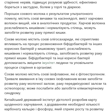
старінню нервів, підвищує розумові здібності, ефективно
бореться з застудою, болем у горлі та діареєю.
Порошок соєвого молока є результатом ультратонкого
помелу, містить соєві вичавки та насіннядолі, вміст харчових
волокон вищий, ніж в аналогічних продуктах. Харчові волокна
розслаблюють кишківник і нормалізують стілець, можуть
запобігти розвитку раку прямої кишки.
Соєве молоко містить соєві олігосахариди, які сприятливо
впливають на процес розмноження біфідобактерій та інших
корисних бактерій у кишковому тракті, розслаблюють
кишківник і нормалізують стілець, запобігають розвитку раку
прямої кишки. Біфідобактерії та інші корисні бактерії
допомагають зміцнити
імунітет
людини та уповільнити
процеси старіння в організмі.
Соєве молоко містить соєві ізофлавони, які є фітоестрогеном.
Тривале вживання в їжу соєвих ізофлавонив може запобігти
розвитку раку молочної залози, раку передміхурової залози та
остеопорозу; може послабити або запобігти клімактерічному
синдрому.
Китайський державний інститут дієтології розробив карту
щоденного харчування, з додаванням необхідної кількості
карбонату кальцію і фосфору, який сприяє росту та розвитку