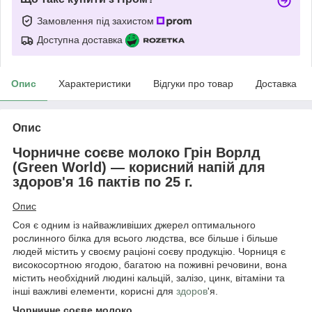
Замовлення під захистом
Доступна доставка
Опис
Характеристики
Відгуки про товар
Доставка
Опис
Чорничне соєве молоко Грін Ворлд
(Green World) — корисний напій для
здоров'я 16 пактів по 25 г.
Опис
Соя є одним із найважливіших джерел оптимального
рослинного білка для всього людства, все більше і більше
людей містить у своєму раціоні соєву продукцію. Чорниця є
високосортною ягодою, багатою на поживні речовини, вона
містить необхідний людині кальцій, залізо, цинк, вітаміни та
інші важливі елементи, корисні для
здоров
'я.
Чорничне соєве молоко