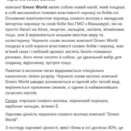
компанії
Green World
являє собою новий напій, який поєднує
в собі високоякісні поживні властивості чорниці та бобів сої.
Основним компонентом чорниць соєвого молока є канадська
імпортна чорниця та соєві боби без ГМО з Маньчжурії, які не
просто багаті на білок, лецитин, кальцієм, залізом, вітамінами
тощо, але й вирізняються низьким вмістом жиру та
холестерину. Чорнило соєве молоко компанії Green World
поєднує в собі корисні властивості соєвих бобів і чорниці, має
м'який смак і глибокий аромат, містить безліч поживних
речовин, його легко носити із собою, це ідеальний вибір для
сніданку, відпочинку, зустрічі тощо.
Пакетик із молоком легко відкривається спеціально
нанесеною лінією розрізу. Чорнило соєве молоко компанії
Green World швидко розчиняється в гарячій або теплій воді,
вирізняється приємним смаком, є одним із найважливіших
сучасних напоїв.
Склад
: порошок соєвого молока, чорничний порошок,
карбонат кальцію, вітамін Е.
Харчова цінність чорнично-соєвого молока компанії "Green
World":
З погляду харчової цінності, вміст білка в сої досягає 40%, це