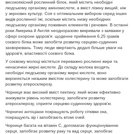
високоякісний рослинний білок, який містить необхідні
людському організму амінокислоти, а вміст лізину вищий, ніж
у зернових культур. Соя є оптимальним вибором серед інших
видів рослинної їжі, оскільки містить низку необхідних
людському організму поживних елементів і речовин. В останні
роки Америка й Англія неодноразово викривали з заявами у
сфері охорони здоров'я: щоденне приймання 6,25 грамів
соєвого білка може запобігти розвитку серцево-судинних
захворювань. Тому люди звертають дедалі більше уваги на
здоров'я, властивості соєвого білка.
У соєвому молоці містяться переважно рослинні жири та
ненасичені жирні кислоти. До складу молока входять
необхідні людському організму жирні кислоти, воно
вирізняється низьким вмістом холестерину та може запобігати
розвитку атеросклерозу.
Чорниця має високий вміст пектину, який може ефективно
знижувати рівень холестерину, запобігати розвитку
атеросклерозу, сприяти серцево-судинному здоров'ю.
Чорничні антоціани покращують роботу сітківки ока,
покращують зір і запобігають втомі очей.
Чорниця багата на вітамін С, допомагає функціонуванню
серця, запобігає розвитку раку та вад серця, запобігає