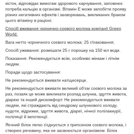
кісток, відповідає вимогам здорового харчування, заповнює
потреба кальцію в організмі. Вітамін Е може запобігти прояву
різних негативних ефектів і захворювань, викликаних браком
цього вітаміну в раціоні.
Спосіб вживання чорнично-соєвого молока компанії Green
World:
Вага нетто чорничного соєвого молока: 25 г/паковання;
Спосіб уживання: розмішати 25 г порошку на 150 мл води.
Показання: Рекомендується всім, особливо жінкам і літнім
людям.
Поради щодо застосування:
Не рекомендується вживати натщесерце.
Не рекомендується вживати великий об'єм соєвого молока за
раз, позаяк це може викликати розлад шлунка, здуття живота,
діарею та інший дискомфорт. Не рекомендується вживати
людям, які страждають від синдрому шлункового холоду,
нудоти, відрижки, здуття живота, діареї, нічної полілакиурії,
поліляції й імпотенції.
Яєчний білок легко з'єднується з трипсином соєвого молока, і
створює речовину, яка не засвоюється організмом. Білок