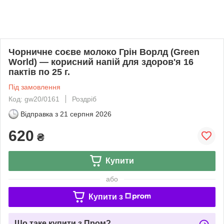
Чорничне соєве молоко Грін Ворлд (Green
World) — корисний напій для здоров'я 16
пактів по 25 г.
Під замовлення
Код: gw20/0161
Роздріб
Відправка з
21 серпня 2026
620
₴
Купити
або
Купити з
Що таке купити з Пром?