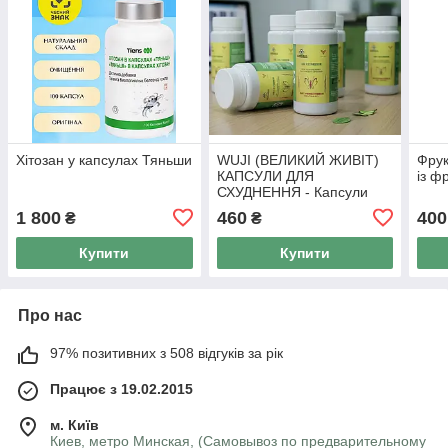
Хітозан у капсулах Тяньши
WUJI (ВЕЛИКИЙ ЖИВІТ)
Фрук
КАПСУЛИ ДЛЯ
із ф
СХУДНЕННЯ - Капсули
для схуднення Тянь Ву, 50
1 800
460
400
₴
₴
капс
Купити
Купити
Про нас
97% позитивних з 508 відгуків за рік
Працює з 19.02.2015
м. Київ
Киев, метро Минская, (Самовывоз по предварительному