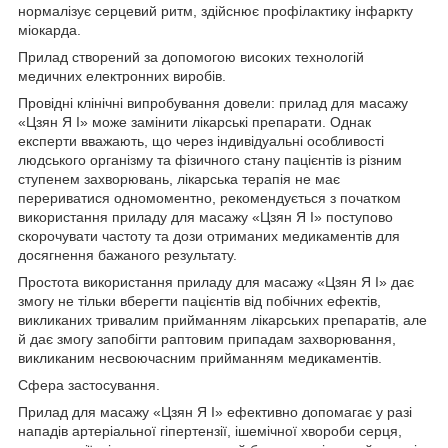
нормалізує серцевий ритм, здійснює профілактику інфаркту
міокарда.
Прилад створений за допомогою високих технологій
медичних електронних виробів.
Провідні клінічні випробування довели: прилад для масажу
«Цзян Я І» може замінити лікарські препарати. Однак
експерти вважають, що через індивідуальні особливості
людського організму та фізичного стану пацієнтів із різним
ступенем захворювань, лікарська терапія не має
перериватися одномоментно, рекомендується з початком
використання приладу для масажу «Цзян Я І» поступово
скорочувати частоту та дози отриманих медикаментів для
досягнення бажаного результату.
Простота використання приладу для масажу «Цзян Я І» дає
змогу не тільки вберегти пацієнтів від побічних ефектів,
викликаних тривалим прийманням лікарських препаратів, але
й дає змогу запобігти раптовим припадам захворювання,
викликаним несвоючасним прийманням медикаментів.
Сфера застосування.
Прилад для масажу «Цзян Я І» ефективно допомагає у разі
нападів артеріальної гіпертензії, ішемічної хвороби серця,