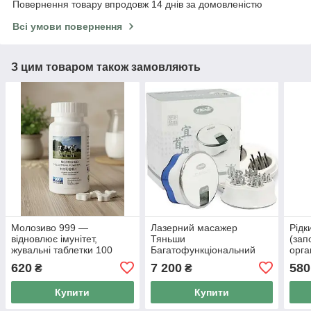
Повернення товару впродовж 14 днів за домовленістю
Всі умови повернення
З цим товаром також замовляють
Молозиво 999 —
Лазерний масажер
Рідк
відновлює імунітет,
Тяньши
(зап
жувальні таблетки 100
Багатофункціональний
орга
капс. / 1000 мг.
масажер TQ-Z06 Ішоукан
620
7 200
580
₴
₴
Купити
Купити