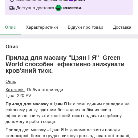
Доступна доставка
Опис
Характеристики
Відгуки про товар
Доставка
Опис
Прилад для масажу "Цзян і Я" Green
World способен ефективно знижувати
кров'яний тиск.
Опис
Категорія
: Побутові прилади
Ціна: 220 PV
Прилад для масажу «Цзян Я І»
є поки єдиним приладом на
світовому ринку, здатним без жодних побічних явищ
ефективно знижувати кров'яний тиск і надавати серйозну
допомогу в роботі серця.
Прилад для масажу «Цзян Я І» допомагає зняти напади
стенокардії, болю в грудях, виконує роль ад'ювантної терапії,