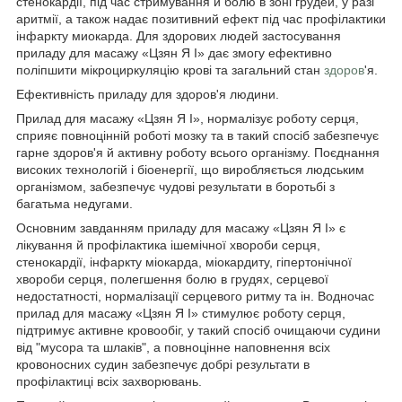
стенокардії, під час стримування й болю в зоні грудей, у разі
аритмії, а також надає позитивний ефект під час профілактики
інфаркту миокарда. Для здорових людей застосування
приладу для масажу «Цзян Я І» дає змогу ефективно
поліпшити мікроциркуляцію крові та загальний стан
здоров
'я.
Ефективність приладу для здоров'я людини.
Прилад для масажу «Цзян Я І», нормалізує роботу серця,
сприяє повноцінній роботі мозку та в такий спосіб забезпечує
гарне здоров'я й активну роботу всього організму. Поєднання
високих технологій і біоенергії, що виробляється людським
організмом, забезпечує чудові результати в боротьбі з
багатьма недугами.
Основним завданням приладу для масажу «Цзян Я І» є
лікування й профілактика ішемічної хвороби серця,
стенокардії, інфаркту міокарда, міокардиту, гіпертонічної
хвороби серця, полегшення болю в грудях, серцевої
недостатності, нормалізації серцевого ритму та ін. Водночас
прилад для масажу «Цзян Я І» стимулює роботу серця,
підтримує активне кровообіг, у такий спосіб очищаючи судини
від "мусора та шлаків", а повноцінне наповнення всіх
кровоносних судин забезпечує добрі результати в
профілактиці всіх захворювань.