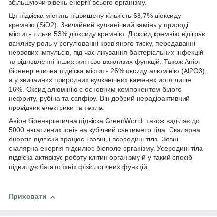
збільшуючи рівень енергії всього організму.
Ця підвіска містить підвищену кількість 68,7% діоксиду
кремнію (SiO2). Звичайний вулканічний камінь у природі
містить тільки 53% діоксиду кремнію. Діоксид кремнію відіграє
важливу роль у регулюванні кров'яного тиску, передаванні
нервових імпульсів, під час лікування бактеріальних інфекцій
та відновленні інших життєво важливих функцій. Також Аніон
біоенергетична підвіска містить 26% оксиду алюмінію (Al2O3),
а у звичайних природних вулканічних каменях його лише
16%. Оксид алюмінію є основним компонентом білого
нефриту, рубіна та сапфіру. Він добрий нерадіоактивний
провідник електрики та тепла.
Аніон біоенергетична підвіска GreenWorld також виділяє до
5000 негативних іонів на кубічний сантиметр тіла. Скалярна
енергія підвіски працює і зовні, і всередині тіла. Зовні
скалярна енергія підсилює біополе організму. Усередині тіла
підвіска активізує роботу клітин організму й у такий спосіб
підвищує багато їхніх фізіологічних функцій.
Приховати