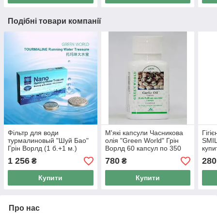
Подібні товари компанії
Фільтр для води
М'які капсули Часникова
Гігі
турмалиновый "Шуй Бао"
олія "Green World" Грін
SMIL
Грін Ворлд (1 б.+1 м.)
Ворлд 60 капсул по 350
купи
мг-очищає організм від
1 256
780
280
₴
₴
токсинів.
Купити
Купити
Про нас