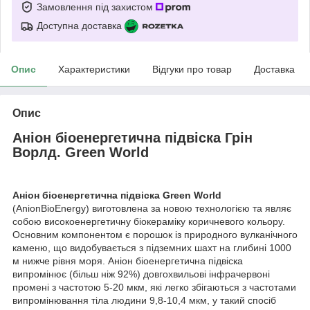
Замовлення під захистом
Доступна доставка
Опис
Характеристики
Відгуки про товар
Доставка
Опис
Аніон біоенергетична підвіска Грін
Ворлд. Green World
Аніон біоенергетична підвіска Green World
(АnionBioEnergy) виготовлена за новою технологією та являє
собою високоенергетичну біокераміку коричневого кольору.
Основним компонентом є порошок із природного вулканічного
каменю, що видобувається з підземних шахт на глибині 1000
м нижче рівня моря. Аніон біоенергетична підвіска
випромінює (більш ніж 92%) довгохвильові інфрачервоні
промені з частотою 5-20 мкм, які легко збігаються з частотами
випромінювання тіла людини 9,8-10,4 мкм, у такий спосіб