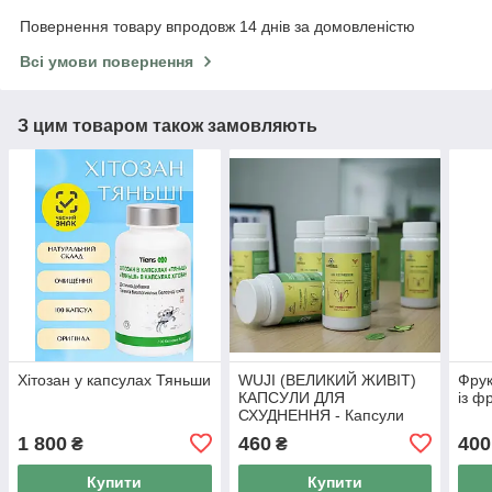
Повернення товару впродовж 14 днів за домовленістю
Всі умови повернення
З цим товаром також замовляють
Хітозан у капсулах Тяньши
WUJI (ВЕЛИКИЙ ЖИВІТ)
Фрук
КАПСУЛИ ДЛЯ
із ф
СХУДНЕННЯ - Капсули
для схуднення Тянь Ву, 50
1 800
460
400
₴
₴
капс
Купити
Купити